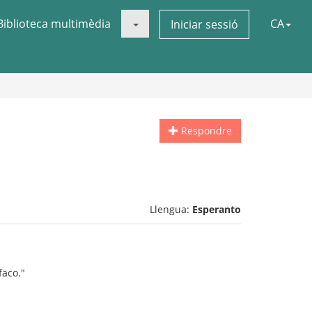
Biblioteca multimèdia
CA
Iniciar sessió
Respondre
Llengua:
Esperanto
faco."