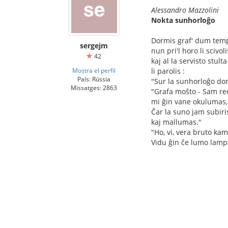
Alessandro Mazzolini
Nokta sunhorloĝo
Dormis graf' dum tem
sergejm
nun pri'l horo li scivoli
42
kaj al la servisto stulta
Mostra el perfil
li parolis :
País: Rússia
"Sur la sunhorloĝo do
Missatges: 2863
"Grafa moŝto - Sam red
mi ĝin vane okulumas,
Ĉar la suno jam subiri
kaj mallumas."
"Ho, vi, vera bruto ka
Vidu ĝin ĉe lumo lamp