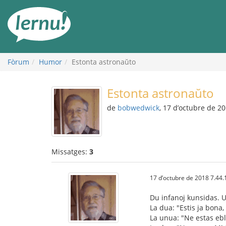
Al
contingut
Fòrum
Humor
Estonta astronaŭto
Estonta astronaŭto
de
bobwedwick
, 17 d’octubre de 2
Missatges:
3
17 d’octubre de 2018 7.44.
Du infanoj kunsidas. U
La dua: "Estis ja bona
La unua: "Ne estas ebl