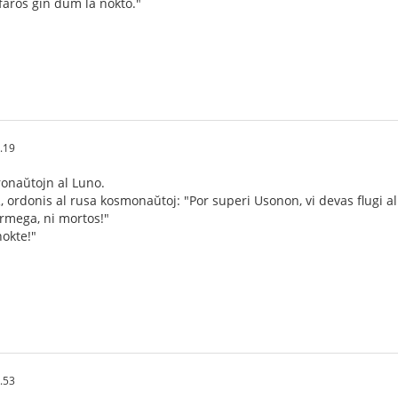
faros ĝin dum la nokto."
.19
ronaŭtojn al Luno.
, ordonis al rusa kosmonaŭtoj: "Por superi Usonon, vi devas flugi a
rmega, ni mortos!"
nokte!"
.53