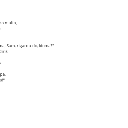
po multa,
s,
ma, Sam, rigardu do, kioma?"
iris
s
mpa,
a!"