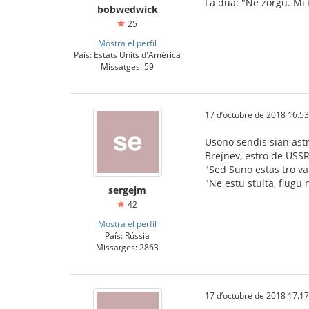
La dua: "Ne zorgu. Mi 
bobwedwick
25
Mostra el perfil
País: Estats Units d'Amèrica
Missatges: 59
17 d’octubre de 2018 16.53
Usono sendis sian ast
Breĵnev, estro de USSR
"Sed Suno estas tro va
"Ne estu stulta, flugu 
sergejm
42
Mostra el perfil
País: Rússia
Missatges: 2863
17 d’octubre de 2018 17.17