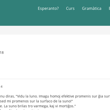
Esperanto?
Curs
Gramàtica
018
14
nu diras, "Vidu la luno. Imagu homoj efektive promenis sur ĝia sur
, sed mi promenos sur la surfaco de la suno!"
e. La suno brilas tro varmega, kaj vi mortiĝos."