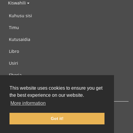
Kiswahili
Kuhusu sisi
Timu
Kutusaidia
Libro
Usiri
Sheria
Wasiliana na si
This website uses cookies to ensure you get
the best experience on our website.
More information
Got it!
© 2002-2026 lernu.net |
Impressum