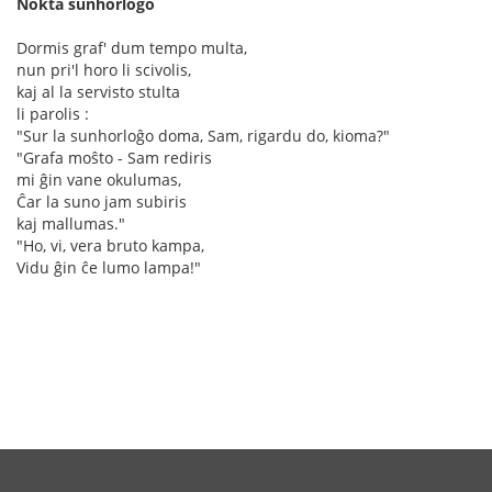
Nokta sunhorloĝo
Dormis graf' dum tempo multa,
nun pri'l horo li scivolis,
kaj al la servisto stulta
li parolis :
"Sur la sunhorloĝo doma, Sam, rigardu do, kioma?"
"Grafa moŝto - Sam rediris
mi ĝin vane okulumas,
Ĉar la suno jam subiris
kaj mallumas."
"Ho, vi, vera bruto kampa,
Vidu ĝin ĉe lumo lampa!"