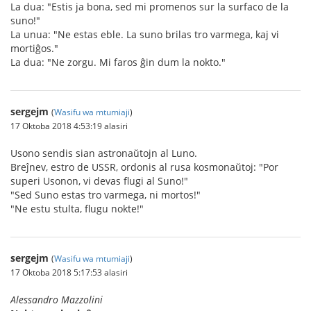
La dua: "Estis ja bona, sed mi promenos sur la surfaco de la
suno!"
La unua: "Ne estas eble. La suno brilas tro varmega, kaj vi
mortiĝos."
La dua: "Ne zorgu. Mi faros ĝin dum la nokto."
sergejm
(
Wasifu wa mtumiaji
)
17 Oktoba 2018 4:53:19 alasiri
Usono sendis sian astronaŭtojn al Luno.
Breĵnev, estro de USSR, ordonis al rusa kosmonaŭtoj: "Por
superi Usonon, vi devas flugi al Suno!"
"Sed Suno estas tro varmega, ni mortos!"
"Ne estu stulta, flugu nokte!"
sergejm
(
Wasifu wa mtumiaji
)
17 Oktoba 2018 5:17:53 alasiri
Alessandro Mazzolini