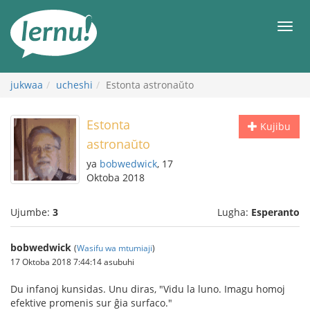
Kwa
maudhui
orod
jukwaa
ucheshi
Estonta astronaŭto
Estonta
Kujibu
astronaŭto
ya
bobwedwick
, 17
Oktoba 2018
Ujumbe:
3
Lugha:
Esperanto
bobwedwick
(
Wasifu wa mtumiaji
)
17 Oktoba 2018 7:44:14 asubuhi
Du infanoj kunsidas. Unu diras, "Vidu la luno. Imagu homoj
efektive promenis sur ĝia surfaco."