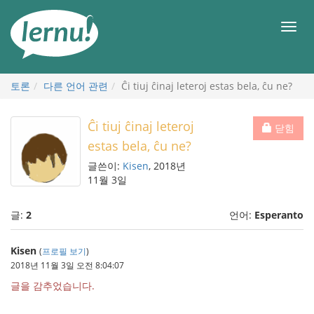
본
문
메
으
뉴
로
토론
다른 언어 관련
Ĉi tiuj ĉinaj leteroj estas bela, ĉu ne?
Ĉi tiuj ĉinaj leteroj
닫힘
estas bela, ĉu ne?
글쓴이:
Kisen
, 2018년
11월 3일
글:
2
언어:
Esperanto
Kisen
(
프로필 보기
)
2018년 11월 3일 오전 8:04:07
글을 감추었습니다.