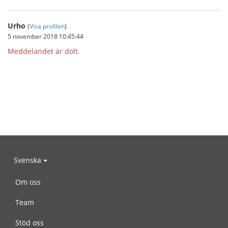
Urho
(
Visa profilen
)
5 november 2018 10:45:44
Meddelandet är dolt.
Svenska
Om oss
Team
Stöd oss