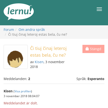
Till
sidans
Meny
innehåll
Forum
Om andra språk
Ĉi tiuj ĉinaj leteroj estas bela, ĉu ne?
Ĉi tiuj ĉinaj leteroj
Stängd
estas bela, ĉu ne?
av
Kisen
, 3 november
2018
Meddelanden:
2
Språk:
Esperanto
Kisen
(
Visa profilen
)
3 november 2018 08:04:07
Meddelandet är dolt.