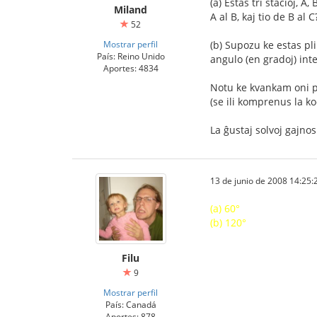
(a) Estas tri stacioj, A
Miland
A al B, kaj tio de B al C
52
Mostrar perfil
(b) Supozu ke estas pli 
País: Reino Unido
angulo (en gradoj) inter 
Aportes: 4834
Notu ke kvankam oni p
(se ili komprenus la ko
La ĝustaj solvoj gajnos
13 de junio de 2008 14:25:
(a) 60°
(b) 120°
Filu
9
Mostrar perfil
País: Canadá
Aportes: 878