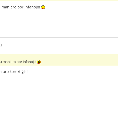
u maniero por infanoj!!!
43
iu maniero por infanoj!!!
raro korektiĝis!