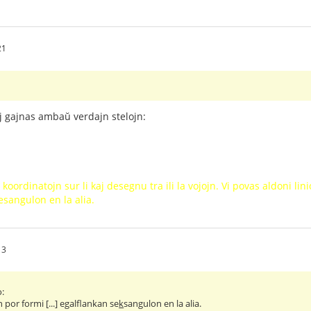
21
aj gajnas ambaŭ verdajn stelojn:
koordinatojn sur li kaj desegnu tra ili la vojojn. Vi povas aldoni li
esangulon en la alia.
13
o:
n por formi [...] egalflankan se
k
sangulon en la alia.