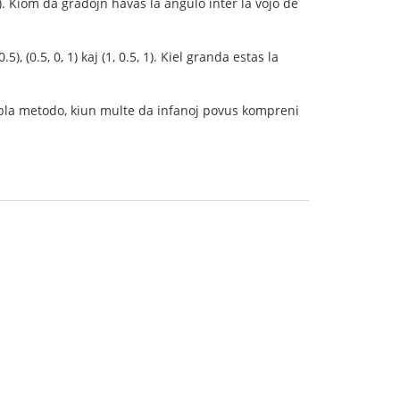
1, 1). Kiom da gradojn havas la angulo inter la vojo de
), (0.5, 0, 1) kaj (1, 0.5, 1). Kiel granda estas la
mpla metodo, kiun multe da infanoj povus kompreni