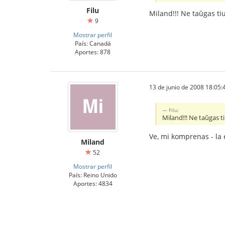
Filu
Miland!!! Ne taŭgas ti
9
Mostrar perfil
País: Canadá
Aportes: 878
13 de junio de 2008 18:05:
Filu:
Miland!!! Ne taŭgas t
Ve, mi komprenas - la e
Miland
52
Mostrar perfil
País: Reino Unido
Aportes: 4834