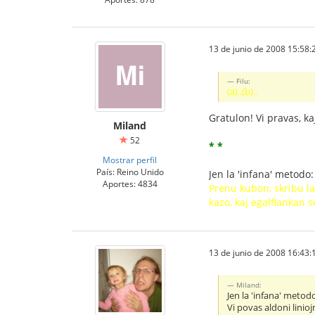
13 de junio de 2008 15:58:
Filu:
(a)..(b)..
Gratulon! Vi pravas, k
Miland
52
* *
Mostrar perfil
País: Reino Unido
Jen la 'infana' metodo:
Aportes: 4834
Prenu kubon, skribu la 
kazo, kaj egalflankan s
13 de junio de 2008 16:43:
Miland:
Jen la 'infana' metod
Vi povas aldoni linioj