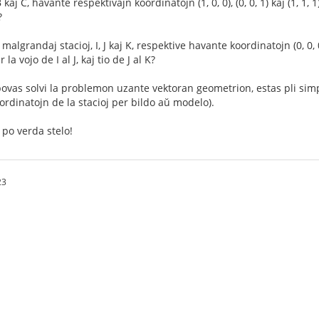
, B kaj C, havante respektivajn koordinatojn (1, 0, 0), (0, 0, 1) kaj (1, 
?
malgrandaj stacioj, I, J kaj K, respektive havante koordinatojn (0, 0, 0.5
la vojo de I al J, kaj tio de J al K?
ovas solvi la problemon uzante vektoran geometrion, estas pli si
ordinatojn de la stacioj per bildo aŭ modelo).
 po verda stelo!
23