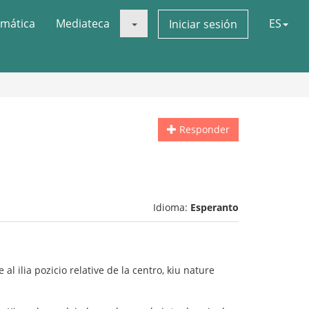
mática
Mediateca
ES
Iniciar sesión
Responder
Idioma:
Esperanto
l ilia pozicio relative de la centro, kiu nature