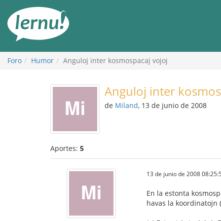
Contenido
Foro
Humor
Anguloj inter kosmospacaj vojoj
Anguloj inter kosmos
de
Miland
, 13 de junio de 2008
Aportes:
5
13 de junio de 2008 08:25:
En la estonta kosmospac
havas la koordinatojn (0