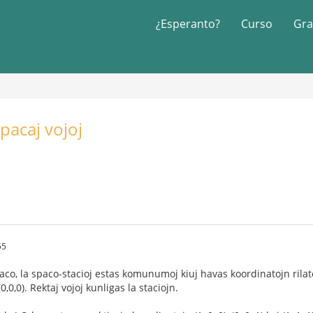
¿Esperanto?
Curso
Gra
pacaj vojoj
55
o, la spaco-stacioj estas komunumoj kiuj havas koordinatojn rilate a
,0,0). Rektaj vojoj kunligas la staciojn.