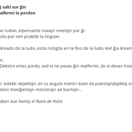
 salti sur ĝin
malfermi la pordon
an ludon, elpensante novajn nivelojn por ĝi.
ilo por iom praktiki la lingvon.
 kreado de la ludo, estos listigita en la fino de la ludo, kiel ĝia kre
n:
 Dekstre estas pordo, sed vi ne povas ĝin malfermi, do vi devas trov
gi: kolekti objektojn, en iu angulo montri kiom da poentoj/objektoj 
aldoni moviĝantajn monstrojn aŭ barilojn...
labori kun homoj el Rusio de Putin