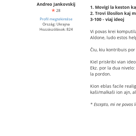
Andreo Jankovskij
1. Movigi la keston kaj
28
2. Trovi ŝlosilon kaj 
Profil megtekintése
3-100 - viaj ideoj
Ország: Ukrajna
Hozzászólások: 824
Vi povas krei komputil
Aldone, ludo estos help
Ĉiu, kiu kontribuis por
Kiel priskribi vian ideo
Ekz. por la dua nivelo:
la pordon.
Kion eblas facile reali
kaŝi/malkaŝi ion ajn, 
* Escepto, mi ne povos 