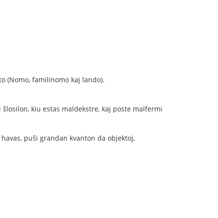
anto (Nomo, familinomo kaj lando).
i ŝlosilon, kiu estas maldekstre, kaj poste malfermi
vi havas, puŝi grandan kvanton da objektoj,