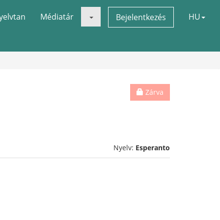
yelvtan
Médiatár
HU
Bejelentkezés
Zárva
Nyelv:
Esperanto