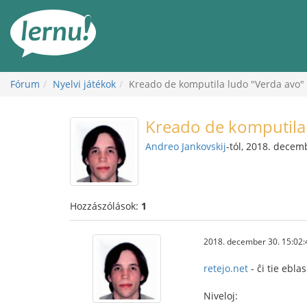
Tartalom
Fórum
Nyelvi játékok
Kreado de komputila ludo "Verda avo"
Kreado de komputila
Andreo Jankovskij
-tól, 2018. decem
Hozzászólások:
1
2018. december 30. 15:02:
retejo.net
- ĉi tie ebla
Niveloj: