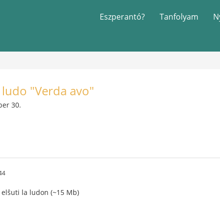
Eszperantó?
Tanfolyam
N
 ludo "Verda avo"
ber 30.
44
s elŝuti la ludon (~15 Mb)