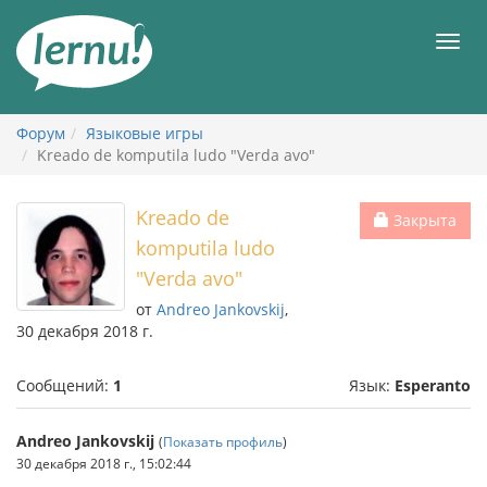
К
содержанию
Мен
Форум
Языковые игры
Kreado de komputila ludo "Verda avo"
Kreado de
Закрыта
komputila ludo
"Verda avo"
от
Andreo Jankovskij
,
30 декабря 2018 г.
Сообщений:
1
Язык:
Esperanto
Andreo Jankovskij
(
Показать профиль
)
30 декабря 2018 г., 15:02:44