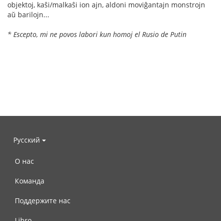
objektoj, kaŝi/malkaŝi ion ajn, aldoni moviĝantajn monstrojn
aŭ barilojn...
* Escepto, mi ne povos labori kun homoj el Rusio de Putin
Русский
О нас
Команда
Поддержите нас
Libro