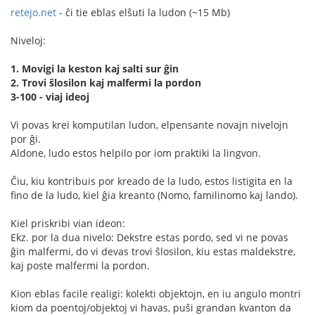
retejo.net
- ĉi tie eblas elŝuti la ludon (~15 Mb)
Niveloj:
1. Movigi la keston kaj salti sur ĝin
2. Trovi ŝlosilon kaj malfermi la pordon
3-100 - viaj ideoj
Vi povas krei komputilan ludon, elpensante novajn nivelojn
por ĝi.
Aldone, ludo estos helpilo por iom praktiki la lingvon.
Ĉiu, kiu kontribuis por kreado de la ludo, estos listigita en la
fino de la ludo, kiel ĝia kreanto (Nomo, familinomo kaj lando).
Kiel priskribi vian ideon:
Ekz. por la dua nivelo: Dekstre estas pordo, sed vi ne povas
ĝin malfermi, do vi devas trovi ŝlosilon, kiu estas maldekstre,
kaj poste malfermi la pordon.
Kion eblas facile realigi: kolekti objektojn, en iu angulo montri
kiom da poentoj/objektoj vi havas, puŝi grandan kvanton da