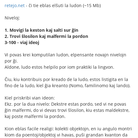
retejo.net
- ĉi tie eblas elŝuti la ludon (~15 Mb)
Niveloj:
1. Movigi la keston kaj salti sur ĝin
2. Trovi ŝlosilon kaj malfermi la pordon
3-100 - viaj ideoj
Vi povas krei komputilan ludon, elpensante novajn nivelojn
por ĝi.
Aldone, ludo estos helpilo por iom praktiki la lingvon.
Ĉiu, kiu kontribuis por kreado de la ludo, estos listigita en la
fino de la ludo, kiel ĝia kreanto (Nomo, familinomo kaj lando).
Kiel priskribi vian ideon:
Ekz. por la dua nivelo: Dekstre estas pordo, sed vi ne povas
ĝin malfermi, do vi devas trovi ŝlosilon, kiu estas maldekstre,
kaj poste malfermi la pordon.
Kion eblas facile realigi: kolekti objektojn, en iu angulo montri
kiom da poentoj/objektoj vi havas, puŝi grandan kvanton da