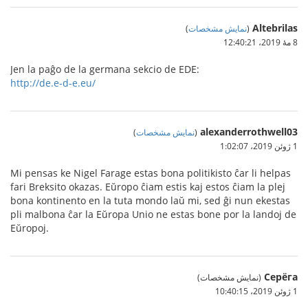
Altebrilas
(
نمایش مشخصات
)
8 مهٔ 2019،‏ 12:40:21
Jen la paĝo de la germana sekcio de EDE:
http://de.e-d-e.eu/
alexanderrothwell03
(
نمایش مشخصات
)
1 ژوئن 2019،‏ 1:02:07
Mi pensas ke Nigel Farage estas bona politikisto ĉar li helpas
fari Breksito okazas. Eŭropo ĉiam estis kaj estos ĉiam la plej
bona kontinento en la tuta mondo laŭ mi, sed ĝi nun ekestas
pli malbona ĉar la Eŭropa Unio ne estas bone por la landoj de
Eŭropoj.
Серёга
(نمایش مشخصات)
1 ژوئن 2019،‏ 10:40:15