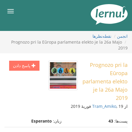
رود
ه
فهرس
حتوا
انجمن
نقطه‌نظرها
Prognozo pri la Eŭropa parlamenta elekto je la 26a Majo
2019
Prognozo pri la
پاسخ دادن
Eŭropa
parlamenta elekto
je la 26a Majo
2019
از
, 19 فوریهٔ 2019
Tram_Amiko
پست‌ها:
43
زبان:
Esperanto