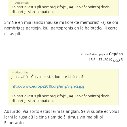
Altebrilas:
La partioj estis pli nombraj ĉifoje (34). La voĉdonintoj devis
dispartigi sian simpation...
34? Ne en mia lando (naŭ se mi korekte memoras) kaj se oni
nombrigas partiojn, kiuj partoprenis en la balotado, ili certe
estas pli.
Серёга
(نمایش مشخصات)
5 ژوئن 2019،‏ 15:34:57
Altebrilas:
Jen la afiŝo. Ĉu vi ne estas iomete klaĉema?
http://www.europe2019.org/img/vign/2.jpg
La partioj estis pli nombraj ĉifoje (34). La voĉdonintoj devis
dispartigi sian simpation...
Absurdo. Via sorto estas lerni la anglan. Se vi subite eĉ volus
lerni la rusa aŭ la ĉina tiam tio ĉi timus vin malpli ol
Esperanto.