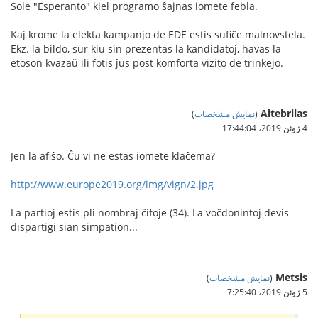
Sole "Esperanto" kiel programo ŝajnas iomete febla.
Kaj krome la elekta kampanjo de EDE estis sufiĉe malnovstela.
Ekz. la bildo, sur kiu sin prezentas la kandidatoj, havas la
etoson kvazaŭ ili fotis ĵus post komforta vizito de trinkejo.
Altebrilas
(
نمایش مشخصات
)
4 ژوئن 2019،‏ 17:44:04
Jen la afiŝo. Ĉu vi ne estas iomete klaĉema?
http://www.europe2019.org/img/vign/2.jpg
La partioj estis pli nombraj ĉifoje (34). La voĉdonintoj devis
dispartigi sian simpation...
Metsis
(
نمایش مشخصات
)
5 ژوئن 2019،‏ 7:25:40