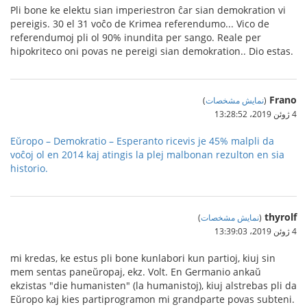
Pli bone ke elektu sian imperiestron ĉar sian demokration vi
pereigis. 30 el 31 voĉo de Krimea referendumo... Vico de
referendumoj pli ol 90% inundita per sango. Reale per
hipokriteco oni povas ne pereigi sian demokration.. Dio estas.
Frano
(
نمایش مشخصات
)
4 ژوئن 2019،‏ 13:28:52
Eŭropo – Demokratio – Esperanto ricevis je 45% malpli da
voĉoj ol en 2014 kaj atingis la plej malbonan rezulton en sia
historio.
thyrolf
(
نمایش مشخصات
)
4 ژوئن 2019،‏ 13:39:03
mi kredas, ke estus pli bone kunlabori kun partioj, kiuj sin
mem sentas paneŭropaj, ekz. Volt. En Germanio ankaŭ
ekzistas "die humanisten" (la humanistoj), kiuj alstrebas pli da
Eŭropo kaj kies partiprogramon mi grandparte povas subteni.