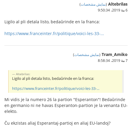
Altebrilas
(
نمایش مشخصات
)
6 مهٔ 2019،‏ 9:50:34
Ligilo al pli detala listo, bedaŭrinde en la franca:
https://www.franceinter.fr/politique/voici-les-33-...
Tram_Amiko
(
نمایش مشخصات
)
7 مهٔ 2019،‏ 8:58:34
Altebrilas:
Ligilo al pli detala listo, bedaŭrinde en la franca:
https://www.franceinter.fr/politique/voici-les-33-...
Mi vidis je la numero 26 la partion "Esperanton"! Bedaŭrinde
en germanio ni ne havas Esperanton-partion je la venanta EU-
elekto.
Ĉu ekzistas aliaj Esperantaj-partioj en aliaj EU-landoj?