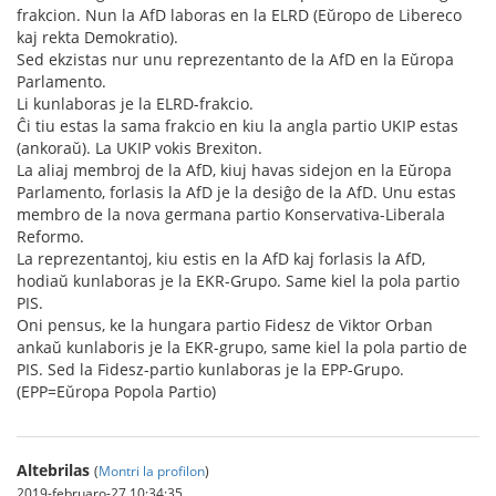
frakcion. Nun la AfD laboras en la ELRD (Eŭropo de Libereco
kaj rekta Demokratio).
Sed ekzistas nur unu reprezentanto de la AfD en la Eŭropa
Parlamento.
Li kunlaboras je la ELRD-frakcio.
Ĉi tiu estas la sama frakcio en kiu la angla partio UKIP estas
(ankoraŭ). La UKIP vokis Brexiton.
La aliaj membroj de la AfD, kiuj havas sidejon en la Eŭropa
Parlamento, forlasis la AfD je la desiĝo de la AfD. Unu estas
membro de la nova germana partio Konservativa-Liberala
Reformo.
La reprezentantoj, kiu estis en la AfD kaj forlasis la AfD,
hodiaŭ kunlaboras je la EKR-Grupo. Same kiel la pola partio
PIS.
Oni pensus, ke la hungara partio Fidesz de Viktor Orban
ankaŭ kunlaboris je la EKR-grupo, same kiel la pola partio de
PIS. Sed la Fidesz-partio kunlaboras je la EPP-Grupo.
(EPP=Eŭropa Popola Partio)
Altebrilas
(
Montri la profilon
)
2019-februaro-27 10:34:35