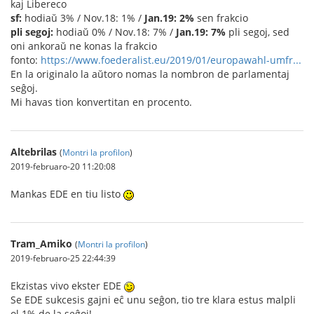
kaj Libereco
sf:
hodiaŭ 3% / Nov.18: 1% /
Jan.19: 2%
sen frakcio
pli segoj:
hodiaŭ 0% / Nov.18: 7% /
Jan.19: 7%
pli segoj, sed
oni ankoraŭ ne konas la frakcio
fonto:
https://www.foederalist.eu/2019/01/europawahl-umfr...
En la originalo la aŭtoro nomas la nombron de parlamentaj
seĝoj.
Mi havas tion konvertitan en procento.
Altebrilas
(
Montri la profilon
)
2019-februaro-20 11:20:08
Mankas EDE en tiu listo
Tram_Amiko
(
Montri la profilon
)
2019-februaro-25 22:44:39
Ekzistas vivo ekster EDE
Se EDE sukcesis gajni eĉ unu seĝon, tio tre klara estus malpli
ol 1% de la seĝoj!