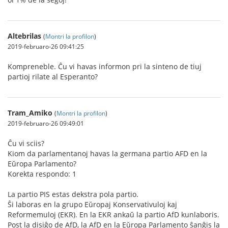
Altebrilas
(
Montri la profilon
)
2019-februaro-26 09:41:25
Kompreneble. Ĉu vi havas informon pri la sinteno de tiuj
partioj rilate al Esperanto?
Tram_Amiko
(
Montri la profilon
)
2019-februaro-26 09:49:01
Ĉu vi sciis?
Kiom da parlamentanoj havas la germana partio AFD en la
Eŭropa Parlamento?
Korekta respondo: 1
La partio PIS estas dekstra pola partio.
Ŝi laboras en la grupo Eŭropaj Konservativuloj kaj
Reformemuloj (EKR). En la EKR ankaŭ la partio AfD kunlaboris.
Post la disiĝo de AfD, la AfD en la Eŭropa Parlamento ŝanĝis la