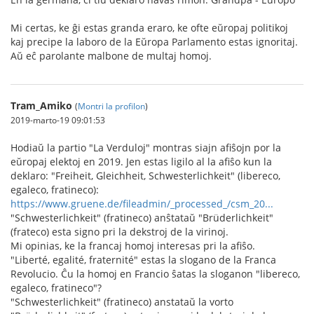
Mi certas, ke ĝi estas granda eraro, ke ofte eŭropaj politikoj
kaj precipe la laboro de la Eŭropa Parlamento estas ignoritaj.
Aŭ eĉ parolante malbone de multaj homoj.
Tram_Amiko
(
Montri la profilon
)
2019-marto-19 09:01:53
Hodiaŭ la partio "La Verduloj" montras siajn afiŝojn por la
eŭropaj elektoj en 2019. Jen estas ligilo al la afiŝo kun la
deklaro: "Freiheit, Gleichheit, Schwesterlichkeit" (libereco,
egaleco, fratineco):
https://www.gruene.de/fileadmin/_processed_/csm_20...
"Schwesterlichkeit" (fratineco) anŝtataŭ "Brüderlichkeit"
(frateco) esta signo pri la dekstroj de la virinoj.
Mi opinias, ke la francaj homoj interesas pri la afiŝo.
"Liberté, egalité, fraternité" estas la slogano de la Franca
Revolucio. Ĉu la homoj en Francio ŝatas la sloganon "libereco,
egaleco, fratineco"?
"Schwesterlichkeit" (fratineco) anstataŭ la vorto