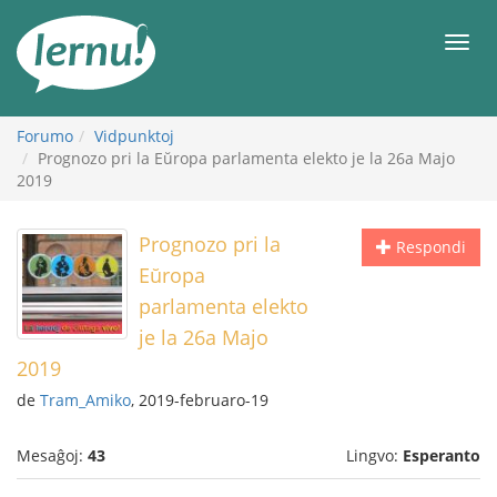
Al
la
Men
enhavo
Forumo
Vidpunktoj
Prognozo pri la Eŭropa parlamenta elekto je la 26a Majo
2019
Prognozo pri la
Respondi
Eŭropa
parlamenta elekto
je la 26a Majo
2019
de
Tram_Amiko
, 2019-februaro-19
Mesaĝoj:
43
Lingvo:
Esperanto