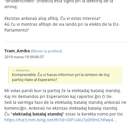
"Brüderlichkeit" (frateco) esta signo pri la dekstroj de la
virinoj.
Ekzistas ankoraŭ aliaj afiŝoj. Ĉu vi estas interesa?
Aŭ ĉu vi montras afiŝojn de via lando pri la elekto de la EU-
Parlamento?
Tram_Amiko
(
Montri la profilon
)
2019-marto-19 09:06:37
Altebrilas:
Kompreneble. Ĉu vi havas informon pri la sinteno de tiuj
partioj rilate al Esperanto?
Mi volas paroli kun la partioj ĉe la elektadaj batalaj standoj.
Kaj mi demandos pri Esperanton kaj raportos ĝin ĉi tie.
Sed la varmiga fazo de la elektadaj batalaj standoj ankoraŭ ne
komenciĝis. Ankoraŭ ne ekzistas elektadaj batalaj standoj.
Ĉu "
elektadaj batalaj standoj
" estas la korekta nomo por tio:
https://tse3.mm.bing.net/th?id=OIP.UAU7yDt9mCHFwy4...