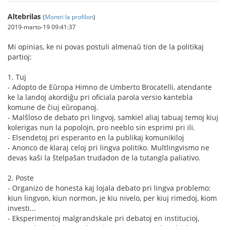
Altebrilas
(
Montri la profilon
)
2019-marto-19 09:41:37
Mi opinias, ke ni povas postuli almenaŭ tion de la politikaj
partioj:
1. Tuj
- Adopto de Eŭropa Himno de Umberto Brocatelli, atendante
ke la landoj akordiĝu pri oficiala parola versio kantebla
komune de ĉiuj eŭropanoj.
- Malŝloso de debato pri lingvoj, samkiel aliaj tabuaj temoj kiuj
kolerigas nun la popolojn, pro neeblo sin esprimi pri ili.
- Elsendetoj pri esperanto en la publikaj komunikiloj
- Anonco de klaraj celoj pri lingva politiko. Multlingvismo ne
devas kaŝi la ŝtelpaŝan trudadon de la tutangla paliativo.
2. Poste
- Organizo de honesta kaj lojala debato pri lingva problemo:
kiun lingvon, kiun normon, je kiu nivelo, per kiuj rimedoj, kiom
investi...
- Eksperimentoj malgrandskale pri debatoj en institucioj,