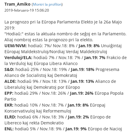
Tram_Amiko
(
Montri la profilon
)
2019-februaro-19 15:06:20
La prognozo pri la Eŭropa Parlamenta Elekto je la 26a Majo
2019:
"Hodiaŭ:" estas la aktuala nombro de seĝoj en la Parlamento.
Aliaj nombroj estas la prognozo pri la elekto.
UEM/NVM:
hodiaŭ: 7%/ Nov.18: 8% /
Jan.19: 8%
Unuiĝintaj
Eŭropaj Maldekstruloj/Nordiaj Verdaj Maldekstruloj
Verduloj/ELA:
hodiaŭ 7% / Nov.18: 7% /
Jan.19: 7%
Frakcio de
la Verduloj kaj Eŭropa Libera Alianco
S&D:
hodiaŭ 25% / Nov.18: 19% /
Jan.19: 18%
Progresema
Alianco de Socialistoj kaj Demokratoj
ALDE:
hodiaŭ 9% / Nov.18: 13% /
Jan.19: 13%
Alianco de
Liberaluloj kaj Demokratoj por Eŭropo
EPP:
hodiaŭ 29% / Nov.18: 26% /
Jan.19: 26%
Eŭropa Popola
Partio
EKR:
hodiaŭ 10% / Nov.18: 7% /
Jan.19: 8%
Eŭropaj
Konservativuloj kaj Reformemuloj
ELRD:
hodiaŭ 6% / Nov.18: 3% /
Jan.19: 2%
Eŭropo de
Libereco kaj rekta Demokratio
ENL:
hodiaŭ 5% / Nov.18: 9% /
Jan.19: 9%
Eŭropo de Nacioj