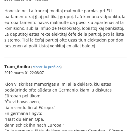
Honeste ne. La francaj medioj malmulte parolas pri EU
parlamento kaj ĝiaj politikaj grupoj. Laŭ komuna vidpunkto, la
eŭroparlamento havas malmulte da povo, kiu apartenas al la
komisiono, sub la influo de teknokratoj, lobiistoj kaj bankistoj.
La deputitoj estas rekte elektitaj ĉefe de la partioj, pro la lista
sistemo. Tial la ĉefaj partioj ofte uzas tiun elektadon por doni
postenon al politikistoj venkitaj en aliaj balotoj.
Tram_Amiko
(
Montri la profilon
)
2019-marto-01 22:08:07
Kion vi skribas memorigas al mi al la deklaro, kiu estas
bedaŭrinde ofte aŭdata en Germanio, kiam iu diskutas
Eŭropan politikon:
"Ĉu vi havas avon,
tiam sendu lin al Eŭropo."
En germana lingvo:
"Hast du einen Opa,
dann schick ihn nach Europa."
En la germana, ĉi tiu deklaro havas rimon: Grandpa - Eŭropo