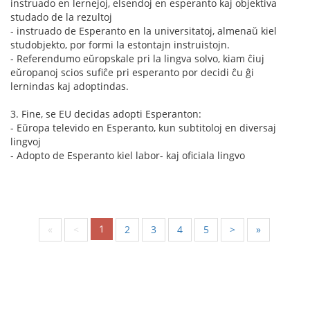
instruado en lernejoj, elsendoj en esperanto kaj objektiva
studado de la rezultoj
- instruado de Esperanto en la universitatoj, almenaŭ kiel
studobjekto, por formi la estontajn instruistojn.
- Referendumo eŭropskale pri la lingva solvo, kiam ĉiuj
eŭropanoj scios sufiĉe pri esperanto por decidi ĉu ĝi
lernindas kaj adoptindas.
3. Fine, se EU decidas adopti Esperanton:
- Eŭropa televido en Esperanto, kun subtitoloj en diversaj
lingvoj
- Adopto de Esperanto kiel labor- kaj oficiala lingvo
1
«
<
2
3
4
5
>
»