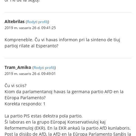
Altebrilas
(
Rodyti profilį
)
2019 m. vasaris 26 d. 09:41:25
Kompreneble. Ĉu vi havas informon pri la sinteno de tiuj
partioj rilate al Esperanto?
Tram_Amiko
(
Rodyti profilį
)
2019 m. vasaris 26 d. 09:49:01
Ĉu vi sciis?
Kiom da parlamentanoj havas la germana partio AFD en la
Eŭropa Parlamento?
Korekta respondo: 1
La partio PIS estas dekstra pola partio.
Ŝi laboras en la grupo Eŭropaj Konservativuloj kaj
Reformemuloj (EKR). En la EKR ankaŭ la partio AfD kunlaboris.
Post la disiĝo de AfD, la AfD en la Eŭropa Parlamento ŝanĝis la