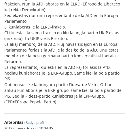
frakcion. Nun la AfD laboras en la ELRD (Eŭropo de Libereco
kaj rekta Demokratio).
Sed ekzistas nur unu reprezentanto de la AfD en la Eŭropa
Parlamento.
Li kunlaboras je la ELRD-frakcio.
Ĉi tiu estas la sama frakcio en kiu la angla partio UKIP estas
(ankoraŭ). La UKIP vokis Brexiton.
La aliaj membroj de la AfD, kiuj havas sidejon en la Eŭropa
Parlamento, forlasis la AfD je la desiĝo de la AfD. Unu estas
membro de la nova germana partio Konservativa-Liberala
Reformo.
La reprezentantoj, kiu estis en la AfD kaj forlasis la AfD,
hodiaŭ kunlaboras je la EKR-Grupo. Same kiel la pola partio
PIS.
Oni pensus, ke la hungara partio Fidesz de Viktor Orban
ankaŭ kunlaboris je la EKR-grupo, same kiel la pola partio de
PIS. Sed la Fidesz-partio kunlaboras je la EPP-Grupo.
(EPP=Eŭropa Popola Partio)
Altebrilas
(
Rodyti profilį
)
2019 m. vasaris 27 d. 10:34:35