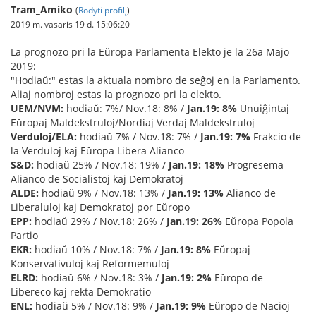
Tram_Amiko
(
Rodyti profilį
)
2019 m. vasaris 19 d. 15:06:20
La prognozo pri la Eŭropa Parlamenta Elekto je la 26a Majo
2019:
"Hodiaŭ:" estas la aktuala nombro de seĝoj en la Parlamento.
Aliaj nombroj estas la prognozo pri la elekto.
UEM/NVM:
hodiaŭ: 7%/ Nov.18: 8% /
Jan.19: 8%
Unuiĝintaj
Eŭropaj Maldekstruloj/Nordiaj Verdaj Maldekstruloj
Verduloj/ELA:
hodiaŭ 7% / Nov.18: 7% /
Jan.19: 7%
Frakcio de
la Verduloj kaj Eŭropa Libera Alianco
S&D:
hodiaŭ 25% / Nov.18: 19% /
Jan.19: 18%
Progresema
Alianco de Socialistoj kaj Demokratoj
ALDE:
hodiaŭ 9% / Nov.18: 13% /
Jan.19: 13%
Alianco de
Liberaluloj kaj Demokratoj por Eŭropo
EPP:
hodiaŭ 29% / Nov.18: 26% /
Jan.19: 26%
Eŭropa Popola
Partio
EKR:
hodiaŭ 10% / Nov.18: 7% /
Jan.19: 8%
Eŭropaj
Konservativuloj kaj Reformemuloj
ELRD:
hodiaŭ 6% / Nov.18: 3% /
Jan.19: 2%
Eŭropo de
Libereco kaj rekta Demokratio
ENL:
hodiaŭ 5% / Nov.18: 9% /
Jan.19: 9%
Eŭropo de Nacioj