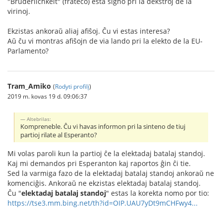
"Brüderlichkeit" (frateco) esta signo pri la dekstroj de la
virinoj.
Ekzistas ankoraŭ aliaj afiŝoj. Ĉu vi estas interesa?
Aŭ ĉu vi montras afiŝojn de via lando pri la elekto de la EU-
Parlamento?
Tram_Amiko
(
Rodyti profilį
)
2019 m. kovas 19 d. 09:06:37
Altebrilas:
Kompreneble. Ĉu vi havas informon pri la sinteno de tiuj
partioj rilate al Esperanto?
Mi volas paroli kun la partioj ĉe la elektadaj batalaj standoj.
Kaj mi demandos pri Esperanton kaj raportos ĝin ĉi tie.
Sed la varmiga fazo de la elektadaj batalaj standoj ankoraŭ ne
komenciĝis. Ankoraŭ ne ekzistas elektadaj batalaj standoj.
Ĉu "
elektadaj batalaj standoj
" estas la korekta nomo por tio:
https://tse3.mm.bing.net/th?id=OIP.UAU7yDt9mCHFwy4...