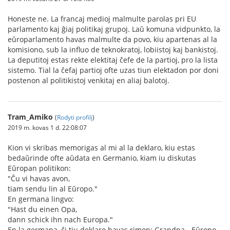
Honeste ne. La francaj medioj malmulte parolas pri EU
parlamento kaj ĝiaj politikaj grupoj. Laŭ komuna vidpunkto, la
eŭroparlamento havas malmulte da povo, kiu apartenas al la
komisiono, sub la influo de teknokratoj, lobiistoj kaj bankistoj.
La deputitoj estas rekte elektitaj ĉefe de la partioj, pro la lista
sistemo. Tial la ĉefaj partioj ofte uzas tiun elektadon por doni
postenon al politikistoj venkitaj en aliaj balotoj.
Tram_Amiko
(
Rodyti profilį
)
2019 m. kovas 1 d. 22:08:07
Kion vi skribas memorigas al mi al la deklaro, kiu estas
bedaŭrinde ofte aŭdata en Germanio, kiam iu diskutas
Eŭropan politikon:
"Ĉu vi havas avon,
tiam sendu lin al Eŭropo."
En germana lingvo:
"Hast du einen Opa,
dann schick ihn nach Europa."
En la germana, ĉi tiu deklaro havas rimon: Grandpa - Eŭropo