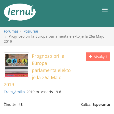
Į
turinį
Meni
Forumas
Požiūriai
Prognozo pri la Eŭropa parlamenta elekto je la 26a Majo
2019
Prognozo pri la
Atsakyti
Eŭropa
parlamenta elekto
je la 26a Majo
2019
Tram_Amiko
, 2019 m. vasaris 19 d.
Žinutės:
43
Kalba:
Esperanto