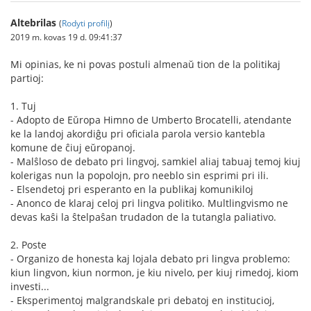
Altebrilas
(
Rodyti profilį
)
2019 m. kovas 19 d. 09:41:37
Mi opinias, ke ni povas postuli almenaŭ tion de la politikaj
partioj:
1. Tuj
- Adopto de Eŭropa Himno de Umberto Brocatelli, atendante
ke la landoj akordiĝu pri oficiala parola versio kantebla
komune de ĉiuj eŭropanoj.
- Malŝloso de debato pri lingvoj, samkiel aliaj tabuaj temoj kiuj
kolerigas nun la popolojn, pro neeblo sin esprimi pri ili.
- Elsendetoj pri esperanto en la publikaj komunikiloj
- Anonco de klaraj celoj pri lingva politiko. Multlingvismo ne
devas kaŝi la ŝtelpaŝan trudadon de la tutangla paliativo.
2. Poste
- Organizo de honesta kaj lojala debato pri lingva problemo:
kiun lingvon, kiun normon, je kiu nivelo, per kiuj rimedoj, kiom
investi...
- Eksperimentoj malgrandskale pri debatoj en institucioj,