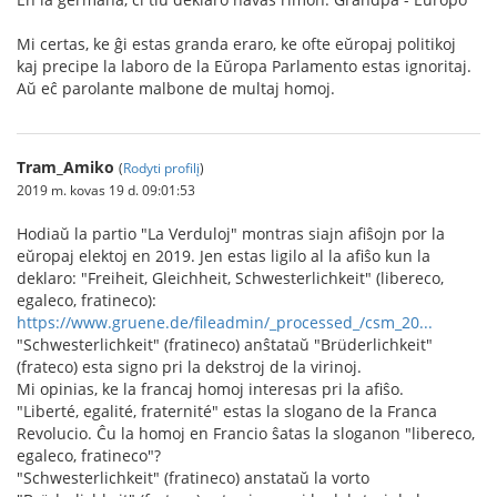
Mi certas, ke ĝi estas granda eraro, ke ofte eŭropaj politikoj
kaj precipe la laboro de la Eŭropa Parlamento estas ignoritaj.
Aŭ eĉ parolante malbone de multaj homoj.
Tram_Amiko
(
Rodyti profilį
)
2019 m. kovas 19 d. 09:01:53
Hodiaŭ la partio "La Verduloj" montras siajn afiŝojn por la
eŭropaj elektoj en 2019. Jen estas ligilo al la afiŝo kun la
deklaro: "Freiheit, Gleichheit, Schwesterlichkeit" (libereco,
egaleco, fratineco):
https://www.gruene.de/fileadmin/_processed_/csm_20...
"Schwesterlichkeit" (fratineco) anŝtataŭ "Brüderlichkeit"
(frateco) esta signo pri la dekstroj de la virinoj.
Mi opinias, ke la francaj homoj interesas pri la afiŝo.
"Liberté, egalité, fraternité" estas la slogano de la Franca
Revolucio. Ĉu la homoj en Francio ŝatas la sloganon "libereco,
egaleco, fratineco"?
"Schwesterlichkeit" (fratineco) anstataŭ la vorto