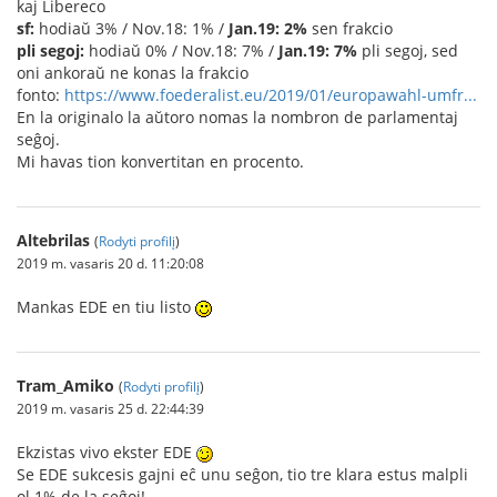
kaj Libereco
sf:
hodiaŭ 3% / Nov.18: 1% /
Jan.19: 2%
sen frakcio
pli segoj:
hodiaŭ 0% / Nov.18: 7% /
Jan.19: 7%
pli segoj, sed
oni ankoraŭ ne konas la frakcio
fonto:
https://www.foederalist.eu/2019/01/europawahl-umfr...
En la originalo la aŭtoro nomas la nombron de parlamentaj
seĝoj.
Mi havas tion konvertitan en procento.
Altebrilas
(
Rodyti profilį
)
2019 m. vasaris 20 d. 11:20:08
Mankas EDE en tiu listo
Tram_Amiko
(
Rodyti profilį
)
2019 m. vasaris 25 d. 22:44:39
Ekzistas vivo ekster EDE
Se EDE sukcesis gajni eĉ unu seĝon, tio tre klara estus malpli
ol 1% de la seĝoj!