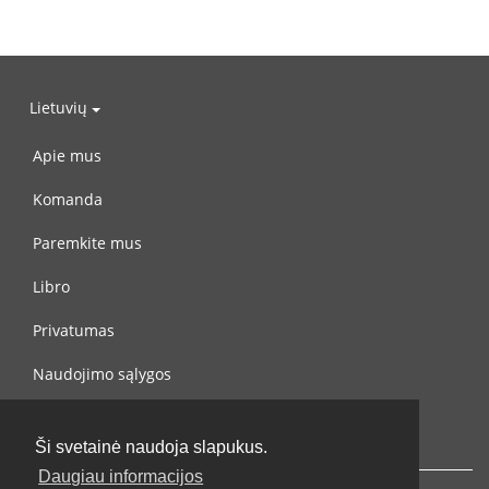
Lietuvių
Apie mus
Komanda
Paremkite mus
Libro
Privatumas
Naudojimo sąlygos
Susisiekite su mumis
Ši svetainė naudoja slapukus.
Daugiau informacijos