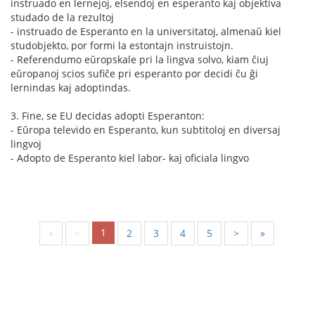
instruado en lernejoj, elsendoj en esperanto kaj objektiva
studado de la rezultoj
- instruado de Esperanto en la universitatoj, almenaŭ kiel
studobjekto, por formi la estontajn instruistojn.
- Referendumo eŭropskale pri la lingva solvo, kiam ĉiuj
eŭropanoj scios sufiĉe pri esperanto por decidi ĉu ĝi
lernindas kaj adoptindas.
3. Fine, se EU decidas adopti Esperanton:
- Eŭropa televido en Esperanto, kun subtitoloj en diversaj
lingvoj
- Adopto de Esperanto kiel labor- kaj oficiala lingvo
1
«
<
2
3
4
5
>
»