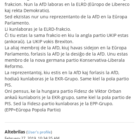
frakcion. Nun la AfD laboras en la ELRD (Eŭropo de Libereco
kaj rekta Demokratio).
Sed ekzistas nur unu reprezentanto de la AfD en la Eŭropa
Parlamento.
Li kunlaboras je la ELRD-frakcio.
Ĉi tiu estas la sama frakcio en kiu la angla partio UKIP estas
(ankoraŭ). La UKIP vokis Brexiton.
La aliaj membroj de la AfD, kiuj havas sidejon en la Eŭropa
Parlamento, forlasis la AfD je la desiĝo de la AfD. Unu estas
membro de la nova germana partio Konservativa-Liberala
Reformo.
La reprezentantoj, kiu estis en la AfD kaj forlasis la AfD,
hodiaŭ kunlaboras je la EKR-Grupo. Same kiel la pola partio
PIS.
Oni pensus, ke la hungara partio Fidesz de Viktor Orban
ankaŭ kunlaboris je la EKR-grupo, same kiel la pola partio de
PIS. Sed la Fidesz-partio kunlaboras je la EPP-Grupo.
(EPP=Eŭropa Popola Partio)
Altebrilas
(
User's profile
)
February 27, 2019, 10:34:35 AM