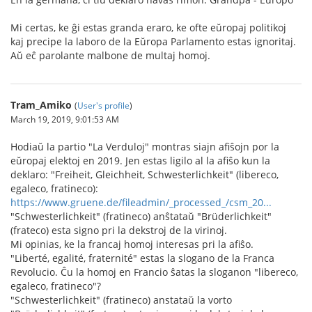
Mi certas, ke ĝi estas granda eraro, ke ofte eŭropaj politikoj
kaj precipe la laboro de la Eŭropa Parlamento estas ignoritaj.
Aŭ eĉ parolante malbone de multaj homoj.
Tram_Amiko
(
User's profile
)
March 19, 2019, 9:01:53 AM
Hodiaŭ la partio "La Verduloj" montras siajn afiŝojn por la
eŭropaj elektoj en 2019. Jen estas ligilo al la afiŝo kun la
deklaro: "Freiheit, Gleichheit, Schwesterlichkeit" (libereco,
egaleco, fratineco):
https://www.gruene.de/fileadmin/_processed_/csm_20...
"Schwesterlichkeit" (fratineco) anŝtataŭ "Brüderlichkeit"
(frateco) esta signo pri la dekstroj de la virinoj.
Mi opinias, ke la francaj homoj interesas pri la afiŝo.
"Liberté, egalité, fraternité" estas la slogano de la Franca
Revolucio. Ĉu la homoj en Francio ŝatas la sloganon "libereco,
egaleco, fratineco"?
"Schwesterlichkeit" (fratineco) anstataŭ la vorto