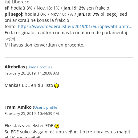
kaj Libereco
sf:
hodiaŭ 3% / Nov.18: 1% /
Jan.19: 2%
sen frakcio
pli segoj:
hodiaŭ 0% / Nov.18: 7% /
Jan.19: 7%
pli segoj, sed
oni ankoraŭ ne konas la frakcio
fonto:
https://www.foederalist.eu/2019/01/europawahl-umfr...
En la originalo la aŭtoro nomas la nombron de parlamentaj
seĝoj.
Mi havas tion konvertitan en procento.
Altebrilas
(
User's profile
)
February 20, 2019, 11:20:08 AM
Mankas EDE en tiu listo
Tram_Amiko
(
User's profile
)
February 25, 2019, 10:44:39 PM
Ekzistas vivo ekster EDE
Se EDE sukcesis gajni eĉ unu seĝon, tio tre klara estus malpli
ol 1% de la seĝoj!