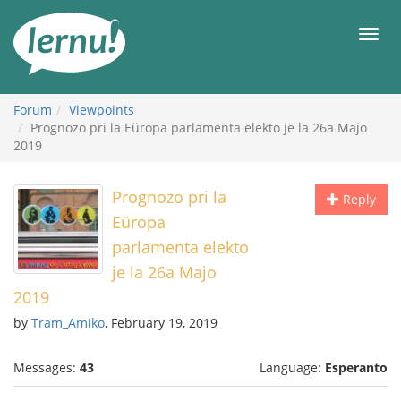
Skip
to
Men
the
content
Forum
Viewpoints
Prognozo pri la Eŭropa parlamenta elekto je la 26a Majo
2019
Prognozo pri la
Reply
Eŭropa
parlamenta elekto
je la 26a Majo
2019
by
Tram_Amiko
, February 19, 2019
Messages:
43
Language:
Esperanto