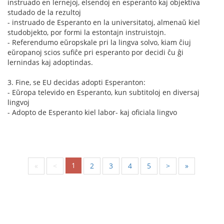
instruado en lernejoj, elsendoj en esperanto kaj objektiva
studado de la rezultoj
- instruado de Esperanto en la universitatoj, almenaŭ kiel
studobjekto, por formi la estontajn instruistojn.
- Referendumo eŭropskale pri la lingva solvo, kiam ĉiuj
eŭropanoj scios sufiĉe pri esperanto por decidi ĉu ĝi
lernindas kaj adoptindas.
3. Fine, se EU decidas adopti Esperanton:
- Eŭropa televido en Esperanto, kun subtitoloj en diversaj
lingvoj
- Adopto de Esperanto kiel labor- kaj oficiala lingvo
1
«
<
2
3
4
5
>
»