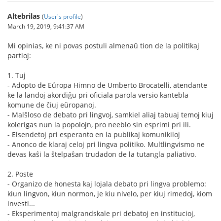
Altebrilas
(
User's profile
)
March 19, 2019, 9:41:37 AM
Mi opinias, ke ni povas postuli almenaŭ tion de la politikaj
partioj:
1. Tuj
- Adopto de Eŭropa Himno de Umberto Brocatelli, atendante
ke la landoj akordiĝu pri oficiala parola versio kantebla
komune de ĉiuj eŭropanoj.
- Malŝloso de debato pri lingvoj, samkiel aliaj tabuaj temoj kiuj
kolerigas nun la popolojn, pro neeblo sin esprimi pri ili.
- Elsendetoj pri esperanto en la publikaj komunikiloj
- Anonco de klaraj celoj pri lingva politiko. Multlingvismo ne
devas kaŝi la ŝtelpaŝan trudadon de la tutangla paliativo.
2. Poste
- Organizo de honesta kaj lojala debato pri lingva problemo:
kiun lingvon, kiun normon, je kiu nivelo, per kiuj rimedoj, kiom
investi...
- Eksperimentoj malgrandskale pri debatoj en institucioj,