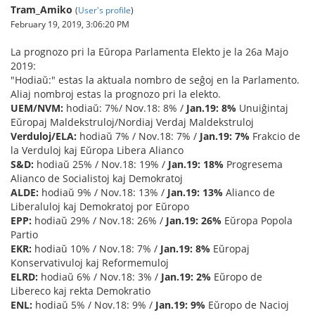
Tram_Amiko
(
User's profile
)
February 19, 2019, 3:06:20 PM
La prognozo pri la Eŭropa Parlamenta Elekto je la 26a Majo
2019:
"Hodiaŭ:" estas la aktuala nombro de seĝoj en la Parlamento.
Aliaj nombroj estas la prognozo pri la elekto.
UEM/NVM:
hodiaŭ: 7%/ Nov.18: 8% /
Jan.19: 8%
Unuiĝintaj
Eŭropaj Maldekstruloj/Nordiaj Verdaj Maldekstruloj
Verduloj/ELA:
hodiaŭ 7% / Nov.18: 7% /
Jan.19: 7%
Frakcio de
la Verduloj kaj Eŭropa Libera Alianco
S&D:
hodiaŭ 25% / Nov.18: 19% /
Jan.19: 18%
Progresema
Alianco de Socialistoj kaj Demokratoj
ALDE:
hodiaŭ 9% / Nov.18: 13% /
Jan.19: 13%
Alianco de
Liberaluloj kaj Demokratoj por Eŭropo
EPP:
hodiaŭ 29% / Nov.18: 26% /
Jan.19: 26%
Eŭropa Popola
Partio
EKR:
hodiaŭ 10% / Nov.18: 7% /
Jan.19: 8%
Eŭropaj
Konservativuloj kaj Reformemuloj
ELRD:
hodiaŭ 6% / Nov.18: 3% /
Jan.19: 2%
Eŭropo de
Libereco kaj rekta Demokratio
ENL:
hodiaŭ 5% / Nov.18: 9% /
Jan.19: 9%
Eŭropo de Nacioj