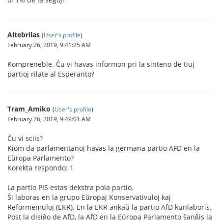
Altebrilas
(
User's profile
)
February 26, 2019, 9:41:25 AM
Kompreneble. Ĉu vi havas informon pri la sinteno de tiuj
partioj rilate al Esperanto?
Tram_Amiko
(
User's profile
)
February 26, 2019, 9:49:01 AM
Ĉu vi sciis?
Kiom da parlamentanoj havas la germana partio AFD en la
Eŭropa Parlamento?
Korekta respondo: 1
La partio PIS estas dekstra pola partio.
Ŝi laboras en la grupo Eŭropaj Konservativuloj kaj
Reformemuloj (EKR). En la EKR ankaŭ la partio AfD kunlaboris.
Post la disiĝo de AfD, la AfD en la Eŭropa Parlamento ŝanĝis la