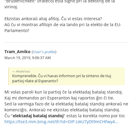
"Brüderlichkeit" (frateco) esta signo pri la dekstroj de la
virinoj.
Ekzistas ankoraŭ aliaj afiŝoj. Ĉu vi estas interesa?
Aŭ ĉu vi montras afiŝojn de via lando pri la elekto de la EU-
Parlamento?
Tram_Amiko
(
User's profile
)
March 19, 2019, 9:06:37 AM
Altebrilas:
Kompreneble. Ĉu vi havas informon pri la sinteno de tiuj
partioj rilate al Esperanto?
Mi volas paroli kun la partioj ĉe la elektadaj batalaj standoj.
Kaj mi demandos pri Esperanton kaj raportos ĝin ĉi tie.
Sed la varmiga fazo de la elektadaj batalaj standoj ankoraŭ ne
komenciĝis. Ankoraŭ ne ekzistas elektadaj batalaj standoj.
Ĉu "
elektadaj batalaj standoj
" estas la korekta nomo por tio:
https://tse3.mm.bing.net/th?id=OIP.UAU7yDt9mCHFwy4...