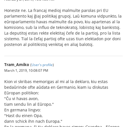
Honeste ne. La francaj medioj malmulte parolas pri EU
parlamento kaj ĝiaj politikaj grupoj. Laŭ komuna vidpunkto, la
eŭroparlamento havas malmulte da povo, kiu apartenas al la
komisiono, sub la influo de teknokratoj, lobiistoj kaj bankistoj.
La deputitoj estas rekte elektitaj ĉefe de la partioj, pro la lista
sistemo. Tial la ĉefaj partioj ofte uzas tiun elektadon por doni
postenon al politikistoj venkitaj en aliaj balotoj.
Tram_Amiko
(
User's profile
)
March 1, 2019, 10:08:07 PM
Kion vi skribas memorigas al mi al la deklaro, kiu estas
bedaŭrinde ofte aŭdata en Germanio, kiam iu diskutas
Eŭropan politikon:
"Ĉu vi havas avon,
tiam sendu lin al Eŭropo."
En germana lingvo:
"Hast du einen Opa,
dann schick ihn nach Europa."
En la germana, ĉi tiu deklaro havas rimon: Grandpa - Eŭropo