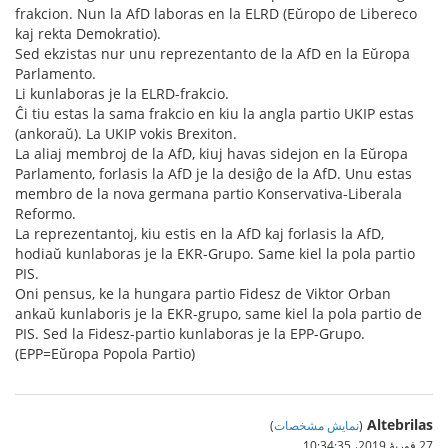
frakcion. Nun la AfD laboras en la ELRD (Eŭropo de Libereco
kaj rekta Demokratio).
Sed ekzistas nur unu reprezentanto de la AfD en la Eŭropa
Parlamento.
Li kunlaboras je la ELRD-frakcio.
Ĉi tiu estas la sama frakcio en kiu la angla partio UKIP estas
(ankoraŭ). La UKIP vokis Brexiton.
La aliaj membroj de la AfD, kiuj havas sidejon en la Eŭropa
Parlamento, forlasis la AfD je la desiĝo de la AfD. Unu estas
membro de la nova germana partio Konservativa-Liberala
Reformo.
La reprezentantoj, kiu estis en la AfD kaj forlasis la AfD,
hodiaŭ kunlaboras je la EKR-Grupo. Same kiel la pola partio
PIS.
Oni pensus, ke la hungara partio Fidesz de Viktor Orban
ankaŭ kunlaboris je la EKR-grupo, same kiel la pola partio de
PIS. Sed la Fidesz-partio kunlaboras je la EPP-Grupo.
(EPP=Eŭropa Popola Partio)
Altebrilas
)
نمایش مشخصات
(
27 فوریهٔ 2019،‏ 10:34:35