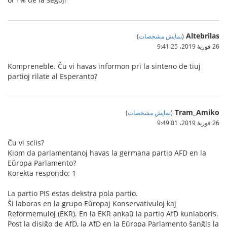
Altebrilas
)
نمایش مشخصات
(
26 فوریهٔ 2019،‏ 9:41:25
Kompreneble. Ĉu vi havas informon pri la sinteno de tiuj
partioj rilate al Esperanto?
Tram_Amiko
)
نمایش مشخصات
(
26 فوریهٔ 2019،‏ 9:49:01
Ĉu vi sciis?
Kiom da parlamentanoj havas la germana partio AFD en la
Eŭropa Parlamento?
Korekta respondo: 1
La partio PIS estas dekstra pola partio.
Ŝi laboras en la grupo Eŭropaj Konservativuloj kaj
Reformemuloj (EKR). En la EKR ankaŭ la partio AfD kunlaboris.
Post la disiĝo de AfD, la AfD en la Eŭropa Parlamento ŝanĝis la