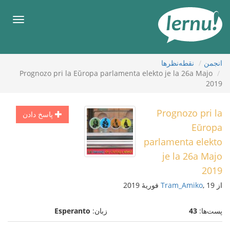
ورو
ب
هرست
محتو
نقطه‌نظرها
انجمن
Prognozo pri la Eŭropa parlamenta elekto je la 26a Majo
2019
Prognozo pri la
پاسخ دادن
Eŭropa
parlamenta elekto
je la 26a Majo
2019
Tram_Amiko
, 19 فوریهٔ 2019
از
Esperanto
زبان:
43
پست‌ها: