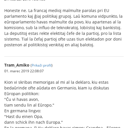
Honeste ne. La francaj medioj malmulte parolas pri EU
parlamento kaj ĝiaj politikaj grupoj. Laŭ komuna vidpunkto, la
eŭroparlamento havas malmulte da povo, kiu apartenas al la
komisiono, sub la influo de teknokratoj, lobiistoj kaj bankistoj.
La deputitoj estas rekte elektitaj ĉefe de la partioj, pro la lista
sistemo. Tial la ĉefaj partioj ofte uzas tiun elektadon por doni
postenon al politikistoj venkitaj en aliaj balotoj.
Tram_Amiko
(
Prikaži profil
)
01. marec 2019 22:08:07
Kion vi skribas memorigas al mi al la deklaro, kiu estas
bedaŭrinde ofte aŭdata en Germanio, kiam iu diskutas
Eŭropan politikon:
"Ĉu vi havas avon,
tiam sendu lin al Eŭropo."
En germana lingvo:
"Hast du einen Opa,
dann schick ihn nach Europa."
En la germana, ĉi tiu deklaro havas rimon: Grandpa - Eŭropo