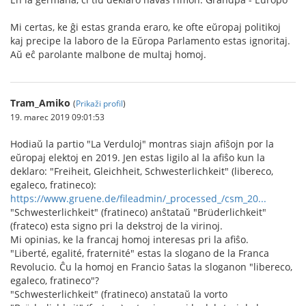
Mi certas, ke ĝi estas granda eraro, ke ofte eŭropaj politikoj
kaj precipe la laboro de la Eŭropa Parlamento estas ignoritaj.
Aŭ eĉ parolante malbone de multaj homoj.
Tram_Amiko
(
Prikaži profil
)
19. marec 2019 09:01:53
Hodiaŭ la partio "La Verduloj" montras siajn afiŝojn por la
eŭropaj elektoj en 2019. Jen estas ligilo al la afiŝo kun la
deklaro: "Freiheit, Gleichheit, Schwesterlichkeit" (libereco,
egaleco, fratineco):
https://www.gruene.de/fileadmin/_processed_/csm_20...
"Schwesterlichkeit" (fratineco) anŝtataŭ "Brüderlichkeit"
(frateco) esta signo pri la dekstroj de la virinoj.
Mi opinias, ke la francaj homoj interesas pri la afiŝo.
"Liberté, egalité, fraternité" estas la slogano de la Franca
Revolucio. Ĉu la homoj en Francio ŝatas la sloganon "libereco,
egaleco, fratineco"?
"Schwesterlichkeit" (fratineco) anstataŭ la vorto