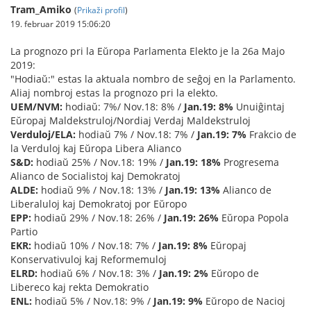
Tram_Amiko
(
Prikaži profil
)
19. februar 2019 15:06:20
La prognozo pri la Eŭropa Parlamenta Elekto je la 26a Majo
2019:
"Hodiaŭ:" estas la aktuala nombro de seĝoj en la Parlamento.
Aliaj nombroj estas la prognozo pri la elekto.
UEM/NVM:
hodiaŭ: 7%/ Nov.18: 8% /
Jan.19: 8%
Unuiĝintaj
Eŭropaj Maldekstruloj/Nordiaj Verdaj Maldekstruloj
Verduloj/ELA:
hodiaŭ 7% / Nov.18: 7% /
Jan.19: 7%
Frakcio de
la Verduloj kaj Eŭropa Libera Alianco
S&D:
hodiaŭ 25% / Nov.18: 19% /
Jan.19: 18%
Progresema
Alianco de Socialistoj kaj Demokratoj
ALDE:
hodiaŭ 9% / Nov.18: 13% /
Jan.19: 13%
Alianco de
Liberaluloj kaj Demokratoj por Eŭropo
EPP:
hodiaŭ 29% / Nov.18: 26% /
Jan.19: 26%
Eŭropa Popola
Partio
EKR:
hodiaŭ 10% / Nov.18: 7% /
Jan.19: 8%
Eŭropaj
Konservativuloj kaj Reformemuloj
ELRD:
hodiaŭ 6% / Nov.18: 3% /
Jan.19: 2%
Eŭropo de
Libereco kaj rekta Demokratio
ENL:
hodiaŭ 5% / Nov.18: 9% /
Jan.19: 9%
Eŭropo de Nacioj