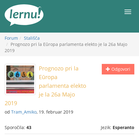
K
vsebini
Meni
Forum
Stališča
Prognozo pri la Eŭropa parlamenta elekto je la 26a Majo
2019
Prognozo pri la
Odgovori
Eŭropa
parlamenta elekto
je la 26a Majo
2019
od
Tram_Amiko
, 19. februar 2019
Sporočila:
43
Jezik:
Esperanto