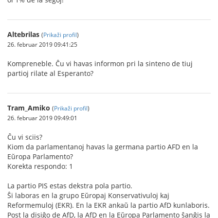
Altebrilas
(
Prikaži profil
)
26. februar 2019 09:41:25
Kompreneble. Ĉu vi havas informon pri la sinteno de tiuj
partioj rilate al Esperanto?
Tram_Amiko
(
Prikaži profil
)
26. februar 2019 09:49:01
Ĉu vi sciis?
Kiom da parlamentanoj havas la germana partio AFD en la
Eŭropa Parlamento?
Korekta respondo: 1
La partio PIS estas dekstra pola partio.
Ŝi laboras en la grupo Eŭropaj Konservativuloj kaj
Reformemuloj (EKR). En la EKR ankaŭ la partio AfD kunlaboris.
Post la disiĝo de AfD, la AfD en la Eŭropa Parlamento ŝanĝis la