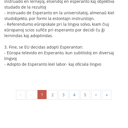
instruado en lernejoj, elsendoj en esperanto kaj objektiva
studado de la rezultoj
- instruado de Esperanto en la universitatoj, almenaŭ kiel
studobjekto, por formi la estontajn instruistojn.
- Referendumo eŭropskale pri la lingva solvo, kiam ĉiuj
eŭropanoj scios sufiĉe pri esperanto por decidi ĉu ĝi
lernindas kaj adoptindas.
3. Fine, se EU decidas adopti Esperanton:
- Eŭropa televido en Esperanto, kun subtitoloj en diversaj
lingvoj
- Adopto de Esperanto kiel labor- kaj oficiala lingvo
1
«
<
2
3
4
5
>
»