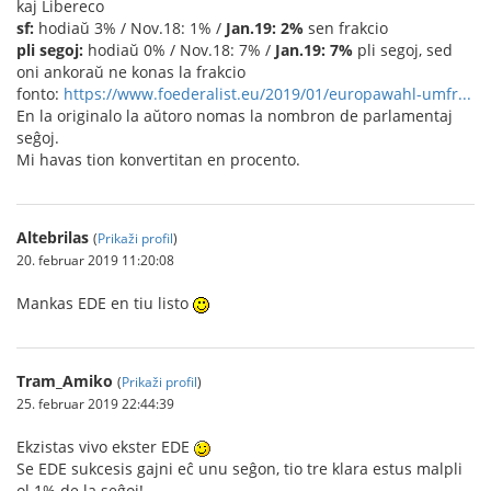
kaj Libereco
sf:
hodiaŭ 3% / Nov.18: 1% /
Jan.19: 2%
sen frakcio
pli segoj:
hodiaŭ 0% / Nov.18: 7% /
Jan.19: 7%
pli segoj, sed
oni ankoraŭ ne konas la frakcio
fonto:
https://www.foederalist.eu/2019/01/europawahl-umfr...
En la originalo la aŭtoro nomas la nombron de parlamentaj
seĝoj.
Mi havas tion konvertitan en procento.
Altebrilas
(
Prikaži profil
)
20. februar 2019 11:20:08
Mankas EDE en tiu listo
Tram_Amiko
(
Prikaži profil
)
25. februar 2019 22:44:39
Ekzistas vivo ekster EDE
Se EDE sukcesis gajni eĉ unu seĝon, tio tre klara estus malpli
ol 1% de la seĝoj!