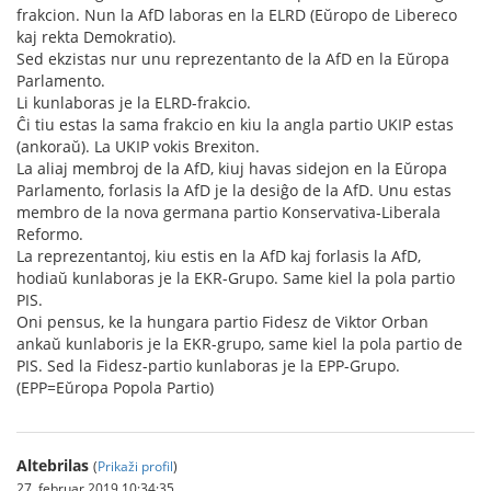
frakcion. Nun la AfD laboras en la ELRD (Eŭropo de Libereco
kaj rekta Demokratio).
Sed ekzistas nur unu reprezentanto de la AfD en la Eŭropa
Parlamento.
Li kunlaboras je la ELRD-frakcio.
Ĉi tiu estas la sama frakcio en kiu la angla partio UKIP estas
(ankoraŭ). La UKIP vokis Brexiton.
La aliaj membroj de la AfD, kiuj havas sidejon en la Eŭropa
Parlamento, forlasis la AfD je la desiĝo de la AfD. Unu estas
membro de la nova germana partio Konservativa-Liberala
Reformo.
La reprezentantoj, kiu estis en la AfD kaj forlasis la AfD,
hodiaŭ kunlaboras je la EKR-Grupo. Same kiel la pola partio
PIS.
Oni pensus, ke la hungara partio Fidesz de Viktor Orban
ankaŭ kunlaboris je la EKR-grupo, same kiel la pola partio de
PIS. Sed la Fidesz-partio kunlaboras je la EPP-Grupo.
(EPP=Eŭropa Popola Partio)
Altebrilas
(
Prikaži profil
)
27. februar 2019 10:34:35