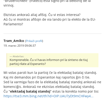
"Brüderlichkeit" (frateco) esta signo pri la dekstroj de la
virinoj.
Ekzistas ankoraŭ aliaj afiŝoj. Ĉu vi estas interesa?
Aŭ ĉu vi montras afiŝojn de via lando pri la elekto de la EU-
Parlamento?
Tram_Amiko
(
Prikaži profil
)
19. marec 2019 09:06:37
Altebrilas:
Kompreneble. Ĉu vi havas informon pri la sinteno de tiuj
partioj rilate al Esperanto?
Mi volas paroli kun la partioj ĉe la elektadaj batalaj standoj.
Kaj mi demandos pri Esperanton kaj raportos ĝin ĉi tie.
Sed la varmiga fazo de la elektadaj batalaj standoj ankoraŭ ne
komenciĝis. Ankoraŭ ne ekzistas elektadaj batalaj standoj.
Ĉu "
elektadaj batalaj standoj
" estas la korekta nomo por tio:
https://tse3.mm.bing.net/th?id=OIP.UAU7yDt9mCHFwy4...