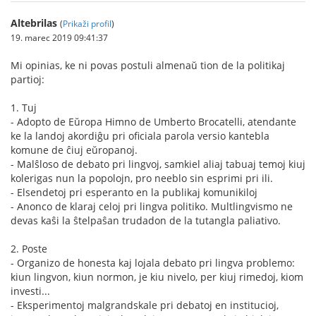
Altebrilas
(
Prikaži profil
)
19. marec 2019 09:41:37
Mi opinias, ke ni povas postuli almenaŭ tion de la politikaj
partioj:
1. Tuj
- Adopto de Eŭropa Himno de Umberto Brocatelli, atendante
ke la landoj akordiĝu pri oficiala parola versio kantebla
komune de ĉiuj eŭropanoj.
- Malŝloso de debato pri lingvoj, samkiel aliaj tabuaj temoj kiuj
kolerigas nun la popolojn, pro neeblo sin esprimi pri ili.
- Elsendetoj pri esperanto en la publikaj komunikiloj
- Anonco de klaraj celoj pri lingva politiko. Multlingvismo ne
devas kaŝi la ŝtelpaŝan trudadon de la tutangla paliativo.
2. Poste
- Organizo de honesta kaj lojala debato pri lingva problemo:
kiun lingvon, kiun normon, je kiu nivelo, per kiuj rimedoj, kiom
investi...
- Eksperimentoj malgrandskale pri debatoj en institucioj,