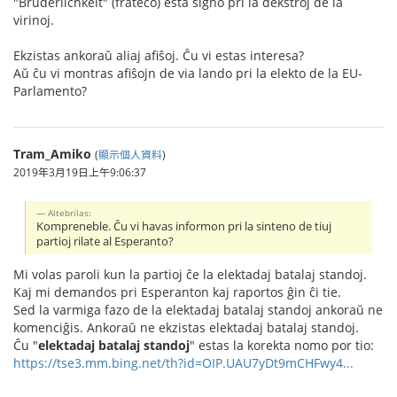
"Brüderlichkeit" (frateco) esta signo pri la dekstroj de la
virinoj.
Ekzistas ankoraŭ aliaj afiŝoj. Ĉu vi estas interesa?
Aŭ ĉu vi montras afiŝojn de via lando pri la elekto de la EU-
Parlamento?
Tram_Amiko
(
顯示個人資料
)
2019年3月19日上午9:06:37
Altebrilas:
Kompreneble. Ĉu vi havas informon pri la sinteno de tiuj
partioj rilate al Esperanto?
Mi volas paroli kun la partioj ĉe la elektadaj batalaj standoj.
Kaj mi demandos pri Esperanton kaj raportos ĝin ĉi tie.
Sed la varmiga fazo de la elektadaj batalaj standoj ankoraŭ ne
komenciĝis. Ankoraŭ ne ekzistas elektadaj batalaj standoj.
Ĉu "
elektadaj batalaj standoj
" estas la korekta nomo por tio:
https://tse3.mm.bing.net/th?id=OIP.UAU7yDt9mCHFwy4...