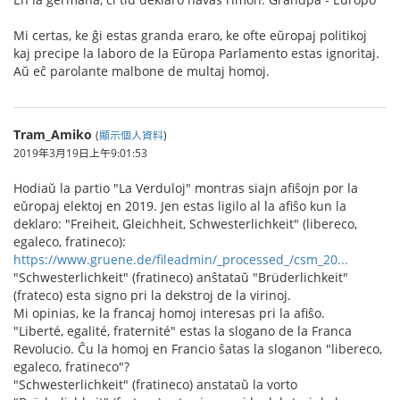
Mi certas, ke ĝi estas granda eraro, ke ofte eŭropaj politikoj
kaj precipe la laboro de la Eŭropa Parlamento estas ignoritaj.
Aŭ eĉ parolante malbone de multaj homoj.
Tram_Amiko
(
顯示個人資料
)
2019年3月19日上午9:01:53
Hodiaŭ la partio "La Verduloj" montras siajn afiŝojn por la
eŭropaj elektoj en 2019. Jen estas ligilo al la afiŝo kun la
deklaro: "Freiheit, Gleichheit, Schwesterlichkeit" (libereco,
egaleco, fratineco):
https://www.gruene.de/fileadmin/_processed_/csm_20...
"Schwesterlichkeit" (fratineco) anŝtataŭ "Brüderlichkeit"
(frateco) esta signo pri la dekstroj de la virinoj.
Mi opinias, ke la francaj homoj interesas pri la afiŝo.
"Liberté, egalité, fraternité" estas la slogano de la Franca
Revolucio. Ĉu la homoj en Francio ŝatas la sloganon "libereco,
egaleco, fratineco"?
"Schwesterlichkeit" (fratineco) anstataŭ la vorto