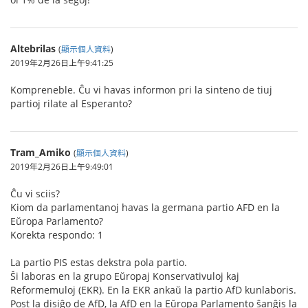
Altebrilas
(
顯示個人資料
)
2019年2月26日上午9:41:25
Kompreneble. Ĉu vi havas informon pri la sinteno de tiuj
partioj rilate al Esperanto?
Tram_Amiko
(
顯示個人資料
)
2019年2月26日上午9:49:01
Ĉu vi sciis?
Kiom da parlamentanoj havas la germana partio AFD en la
Eŭropa Parlamento?
Korekta respondo: 1
La partio PIS estas dekstra pola partio.
Ŝi laboras en la grupo Eŭropaj Konservativuloj kaj
Reformemuloj (EKR). En la EKR ankaŭ la partio AfD kunlaboris.
Post la disiĝo de AfD, la AfD en la Eŭropa Parlamento ŝanĝis la