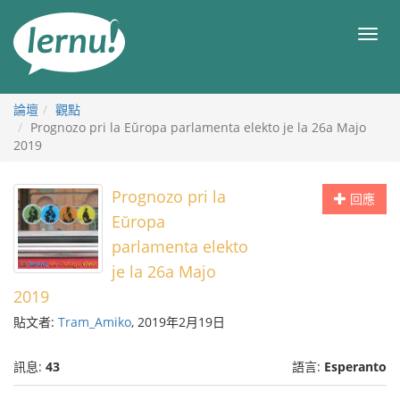
前
往
目
目
錄
錄
論壇
觀點
Prognozo pri la Eŭropa parlamenta elekto je la 26a Majo
2019
Prognozo pri la
回應
Eŭropa
parlamenta elekto
je la 26a Majo
2019
貼文者:
Tram_Amiko
, 2019年2月19日
訊息:
43
語言:
Esperanto