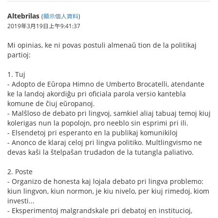
Altebrilas
(
顯示個人資料
)
2019年3月19日上午9:41:37
Mi opinias, ke ni povas postuli almenaŭ tion de la politikaj
partioj:
1. Tuj
- Adopto de Eŭropa Himno de Umberto Brocatelli, atendante
ke la landoj akordiĝu pri oficiala parola versio kantebla
komune de ĉiuj eŭropanoj.
- Malŝloso de debato pri lingvoj, samkiel aliaj tabuaj temoj kiuj
kolerigas nun la popolojn, pro neeblo sin esprimi pri ili.
- Elsendetoj pri esperanto en la publikaj komunikiloj
- Anonco de klaraj celoj pri lingva politiko. Multlingvismo ne
devas kaŝi la ŝtelpaŝan trudadon de la tutangla paliativo.
2. Poste
- Organizo de honesta kaj lojala debato pri lingva problemo:
kiun lingvon, kiun normon, je kiu nivelo, per kiuj rimedoj, kiom
investi...
- Eksperimentoj malgrandskale pri debatoj en institucioj,