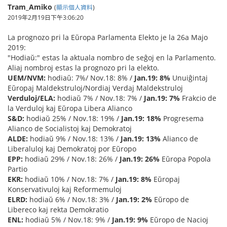
Tram_Amiko
(
顯示個人資料
)
2019年2月19日下午3:06:20
La prognozo pri la Eŭropa Parlamenta Elekto je la 26a Majo
2019:
"Hodiaŭ:" estas la aktuala nombro de seĝoj en la Parlamento.
Aliaj nombroj estas la prognozo pri la elekto.
UEM/NVM:
hodiaŭ: 7%/ Nov.18: 8% /
Jan.19: 8%
Unuiĝintaj
Eŭropaj Maldekstruloj/Nordiaj Verdaj Maldekstruloj
Verduloj/ELA:
hodiaŭ 7% / Nov.18: 7% /
Jan.19: 7%
Frakcio de
la Verduloj kaj Eŭropa Libera Alianco
S&D:
hodiaŭ 25% / Nov.18: 19% /
Jan.19: 18%
Progresema
Alianco de Socialistoj kaj Demokratoj
ALDE:
hodiaŭ 9% / Nov.18: 13% /
Jan.19: 13%
Alianco de
Liberaluloj kaj Demokratoj por Eŭropo
EPP:
hodiaŭ 29% / Nov.18: 26% /
Jan.19: 26%
Eŭropa Popola
Partio
EKR:
hodiaŭ 10% / Nov.18: 7% /
Jan.19: 8%
Eŭropaj
Konservativuloj kaj Reformemuloj
ELRD:
hodiaŭ 6% / Nov.18: 3% /
Jan.19: 2%
Eŭropo de
Libereco kaj rekta Demokratio
ENL:
hodiaŭ 5% / Nov.18: 9% /
Jan.19: 9%
Eŭropo de Nacioj