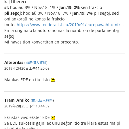
kaj Libereco
sf:
hodiaŭ 3% / Nov.18: 1% /
Jan.19: 2%
sen frakcio
pli segoj:
hodiaŭ 0% / Nov.18: 7% /
Jan.19: 7%
pli segoj, sed
oni ankoraŭ ne konas la frakcio
fonto:
https://www.foederalist.eu/2019/01/europawahl-umfr...
En la originalo la aŭtoro nomas la nombron de parlamentaj
seĝoj.
Mi havas tion konvertitan en procento.
Altebrilas
(
顯示個人資料
)
2019年2月20日上午11:20:08
Mankas EDE en tiu listo
Tram_Amiko
(
顯示個人資料
)
2019年2月25日下午10:44:39
Ekzistas vivo ekster EDE
Se EDE sukcesis gajni eĉ unu seĝon, tio tre klara estus malpli
ol 1% de la seĝoj!