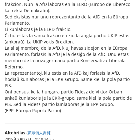
frakcion. Nun la AfD laboras en la ELRD (Eŭropo de Libereco
kaj rekta Demokratio).
Sed ekzistas nur unu reprezentanto de la AfD en la Eŭropa
Parlamento.
Li kunlaboras je la ELRD-frakcio.
Ĉi tiu estas la sama frakcio en kiu la angla partio UKIP estas
(ankoraŭ). La UKIP vokis Brexiton.
La aliaj membroj de la AfD, kiuj havas sidejon en la Eŭropa
Parlamento, forlasis la AfD je la desiĝo de la AfD. Unu estas
membro de la nova germana partio Konservativa-Liberala
Reformo.
La reprezentantoj, kiu estis en la AfD kaj forlasis la AfD,
hodiaŭ kunlaboras je la EKR-Grupo. Same kiel la pola partio
PIS.
Oni pensus, ke la hungara partio Fidesz de Viktor Orban
ankaŭ kunlaboris je la EKR-grupo, same kiel la pola partio de
PIS. Sed la Fidesz-partio kunlaboras je la EPP-Grupo.
(EPP=Eŭropa Popola Partio)
Altebrilas
(
顯示個人資料
)
2019年2月27日上午10:34:35