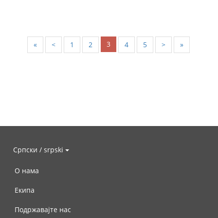
3
«
<
1
2
4
5
>
»
Српски / srpski
О нама
Екипа
Подржавајте нас