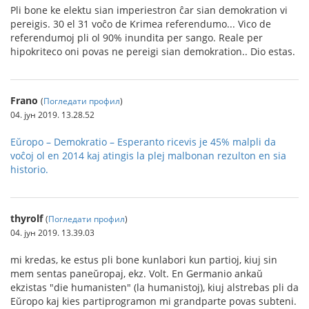
Pli bone ke elektu sian imperiestron ĉar sian demokration vi
pereigis. 30 el 31 voĉo de Krimea referendumo... Vico de
referendumoj pli ol 90% inundita per sango. Reale per
hipokriteco oni povas ne pereigi sian demokration.. Dio estas.
Frano
(
Погледати профил
)
04. јун 2019. 13.28.52
Eŭropo – Demokratio – Esperanto ricevis je 45% malpli da
voĉoj ol en 2014 kaj atingis la plej malbonan rezulton en sia
historio.
thyrolf
(
Погледати профил
)
04. јун 2019. 13.39.03
mi kredas, ke estus pli bone kunlabori kun partioj, kiuj sin
mem sentas paneŭropaj, ekz. Volt. En Germanio ankaŭ
ekzistas "die humanisten" (la humanistoj), kiuj alstrebas pli da
Eŭropo kaj kies partiprogramon mi grandparte povas subteni.