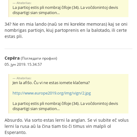
Altebrilas:
La partioj estis pli nombraj ĉifoje (34). La voĉdonintoj devis
dispartigi sian simpation...
34? Ne en mia lando (naŭ se mi korekte memoras) kaj se oni
nombrigas partiojn, kiuj partoprenis en la balotado, ili certe
estas pli.
Серёга
(Погледати профил)
05. јун 2019. 15.34.57
Altebrilas:
Jen la afiŝo. Ĉu vi ne estas iomete klaĉema?
http://www.europe2019.org/img/vign/2.jpg
La partioj estis pli nombraj ĉifoje (34). La voĉdonintoj devis
dispartigi sian simpation...
Absurdo. Via sorto estas lerni la anglan. Se vi subite eĉ volus
lerni la rusa aŭ la ĉina tiam tio ĉi timus vin malpli ol
Esperanto.