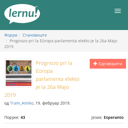
У
садржају
Мен
Форум
Становиште
Prognozo pri la Eŭropa parlamenta elekto je la 26a Majo
2019
Prognozo pri la
Одговорити
Eŭropa
parlamenta elekto
je la 26a Majo
2019
од
Tram_Amiko
, 19. фебруар 2019.
Поруке:
43
Језик:
Esperanto