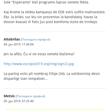
Sole "Esperanto" kiel programo ŝajnas iomete febla.
Kaj krome la elekta kampanjo de EDE estis sufiĉe malnovstela.
Ekz. la bildo, sur kiu sin prezentas la kandidatoj, havas la
etoson kvazaŭ ili fotis ĵus post komforta vizito de trinkejo.
Altebrilas
(
Погледати профил
)
04. јун 2019. 17.44.04
Jen la afiŝo. Ĉu vi ne estas iomete klaĉema?
http://www.europe2019.org/img/vign/2.jpg
La partioj estis pli nombraj ĉifoje (34). La voĉdonintoj devis
dispartigi sian simpation...
Metsis
(
Погледати профил
)
05. јун 2019. 07.25.40