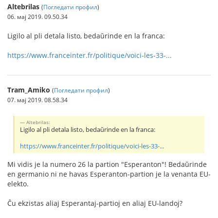
Altebrilas
(
Погледати профил
)
06. мај 2019. 09.50.34
Ligilo al pli detala listo, bedaŭrinde en la franca:
https://www.franceinter.fr/politique/voici-les-33-...
Tram_Amiko
(
Погледати профил
)
07. мај 2019. 08.58.34
Altebrilas:
Ligilo al pli detala listo, bedaŭrinde en la franca:
https://www.franceinter.fr/politique/voici-les-33-...
Mi vidis je la numero 26 la partion "Esperanton"! Bedaŭrinde
en germanio ni ne havas Esperanton-partion je la venanta EU-
elekto.
Ĉu ekzistas aliaj Esperantaj-partioj en aliaj EU-landoj?