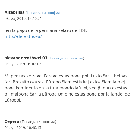
Altebrilas
(
Погледати профил
)
08. мај 2019. 12.40.21
Jen la paĝo de la germana sekcio de EDE:
http://de.e-d-e.eu/
alexanderrothwell03
(
Погледати профил
)
01. јун 2019. 01.02.07
Mi pensas ke Nigel Farage estas bona politikisto ĉar li helpas
fari Breksito okazas. Eŭropo ĉiam estis kaj estos ĉiam la plej
bona kontinento en la tuta mondo laŭ mi, sed ĝi nun ekestas
pli malbona ĉar la Eŭropa Unio ne estas bone por la landoj de
Eŭropoj.
Серёга
(Погледати профил)
01. јун 2019. 10.40.15