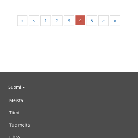
4
«
<
1
2
3
5
>
»
Suomi
Meistä
Tiimi
Tue meitä
Libro