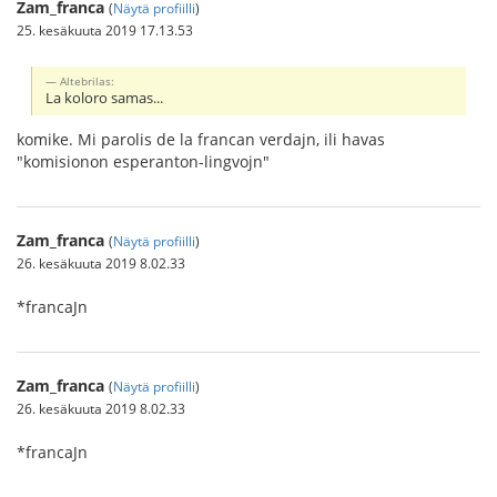
Zam_franca
(
Näytä profiilli
)
25. kesäkuuta 2019 17.13.53
Altebrilas:
La koloro samas...
komike. Mi parolis de la francan verdajn, ili havas
"komisionon esperanton-lingvojn"
Zam_franca
(
Näytä profiilli
)
26. kesäkuuta 2019 8.02.33
*francaJn
Zam_franca
(
Näytä profiilli
)
26. kesäkuuta 2019 8.02.33
*francaJn