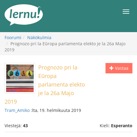
Tästä
sisältöön
Men
Foorumi
Näkökulmia
Prognozo pri la Eŭropa parlamenta elekto je la 26a Majo
2019
Prognozo pri la
Vastaa
Eŭropa
parlamenta elekto
je la 26a Majo
2019
Tram_Amiko
:lta, 19. helmikuuta 2019
Viestejä:
43
Kieli:
Esperanto