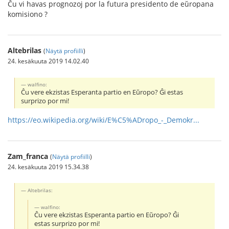
Ĉu vi havas prognozoj por la futura presidento de eŭropana
komisiono ?
Altebrilas
(
Näytä profiilli
)
24. kesäkuuta 2019 14.02.40
walfino:
Ĉu vere ekzistas Esperanta partio en Eŭropo? Ĝi estas
surprizo por mi!
https://eo.wikipedia.org/wiki/E%C5%ADropo_-_Demokr...
Zam_franca
(
Näytä profiilli
)
24. kesäkuuta 2019 15.34.38
Altebrilas:
walfino:
Ĉu vere ekzistas Esperanta partio en Eŭropo? Ĝi
estas surprizo por mi!