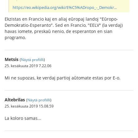
https://eo.wikipedia.org/wiki/E%C5%ADropo_-_Demokr...
Ekzistas en Francio kaj en aliaj eŭropaj landoj "Eŭropo-
Demokratio-Esperanto". Sed en Francio, "EELV" (la verdaj)
havas iomete, preskaŭ nenio, de esperanton en sian
programo.
Metsis
(
Näytä profiilli
)
25. kesäkuuta 2019 7.22.06
Mi ne supozas, ke verdaj partioj aŭtomate estas por E-o.
Altebrilas
(
Näytä profiilli
)
25. kesäkuuta 2019 15.08.59
La koloro samas...