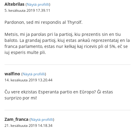
Altebrilas
(
Näytä profiilli
)
5. kesäkuuta 2019 17.39.11
Pardonon, sed mi respondis al Thyrolf.
Metsis, mi ja parolas pri la partioj, kiu prezentis sin en tiu
baloto. La grandaj partioj, kiuj estas ankaŭ reprezentataj en la
franca parlamento, estas nur kelkaj kaj ricevis pli ol 5%, eĉ se
iuj esperis multe pli.
walfino
(
Näytä profiilli
)
14. kesäkuuta 2019 13.20.44
Ĉu vere ekzistas Esperanta partio en Eŭropo? Ĝi estas
surprizo por mi!
Zam_franca
(
Näytä profiilli
)
21. kesäkuuta 2019 14.18.34