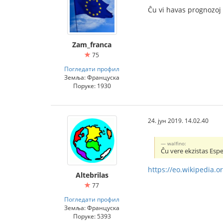
Ĉu vi havas prognozoj
Zam_franca
75
Погледати профил
Земља: Француска
Поруке: 1930
24. јун 2019. 14.02.40
walfino:
Ĉu vere ekzistas Espe
https://eo.wikipedia.
Altebrilas
77
Погледати профил
Земља: Француска
Поруке: 5393