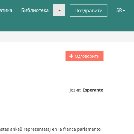
атика
Библиотека
SR
Поздравити
Одговорити
Језик:
Esperanto
uj estas ankaŭ reprezentataj en la franca parlamento,