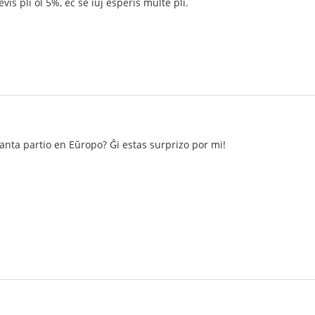
evis pli ol 5%, eĉ se iuj esperis multe pli.
anta partio en Eŭropo? Ĝi estas surprizo por mi!