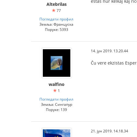
estas nur kelkaj kaj ric
Altebrilas
77
Погледати профил
Земља: Француска
Поруке: 5393
14. јун 2019. 13.20.44
Ĉu vere ekzistas Esper
walfino
1
Погледати профил
Земља: Сингапур
Поруке: 139
21. јун 2019. 14.18.34