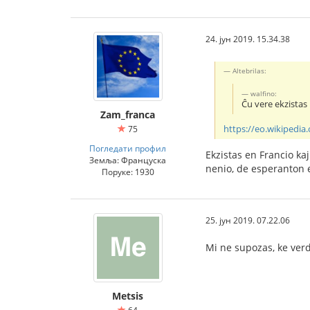
24. јун 2019. 15.34.38
Altebrilas:
walfino:
Ĉu vere ekzistas
Zam_franca
https://eo.wikipedi
75
Погледати профил
Ekzistas en Francio ka
Земља: Француска
nenio, de esperanton 
Поруке: 1930
25. јун 2019. 07.22.06
Mi ne supozas, ke verd
Metsis