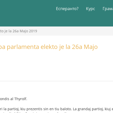
Есперанто?
Курс
Грам
to je la 26a Majo 2019
pa parlamenta elekto je la 26a Majo
ndis al Thyrolf.
ri la partioj, kiu prezentis sin en tiu baloto. La grandaj partioj, ki