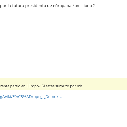
 por la futura presidento de eŭropana komisiono ?
ranta partio en Eŭropo? Ĝi estas surprizo por mi!
org/wiki/E%C5%ADropo_-_Demokr...