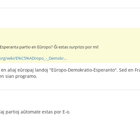
 Esperanta partio en Eŭropo? Ĝi estas surprizo por mi!
a.org/wiki/E%C5%ADropo_-_Demokr...
j en aliaj eŭropaj landoj "Eŭropo-Demokratio-Esperanto". Sed en Fra
en sian programo.
aj partioj aŭtomate estas por E-o.