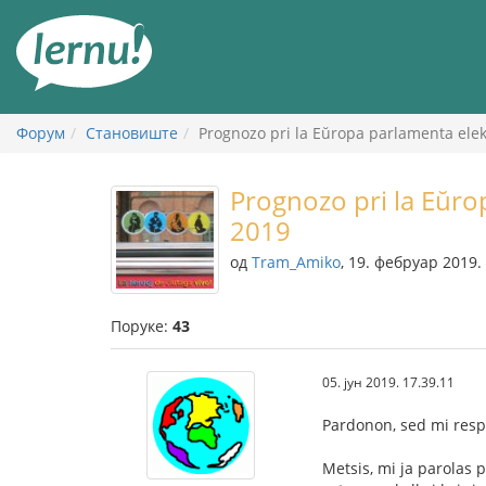
У
садржају
Форум
Становиште
Prognozo pri la Eŭropa parlamenta elek
Prognozo pri la Eŭro
2019
од
Tram_Amiko
, 19. фебруар 2019.
Поруке:
43
05. јун 2019. 17.39.11
Pardonon, sed mi respo
Metsis, mi ja parolas p