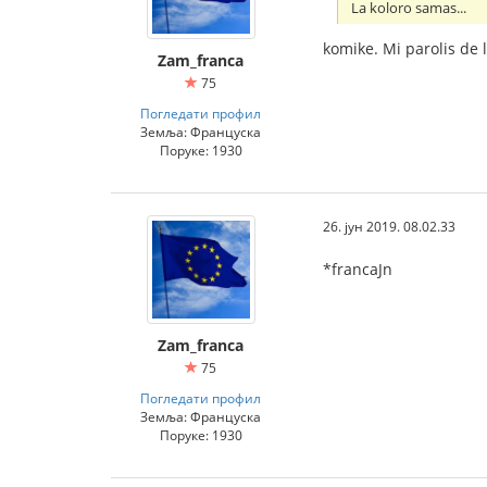
La koloro samas...
komike. Mi parolis de 
Zam_franca
75
Погледати профил
Земља: Француска
Поруке: 1930
26. јун 2019. 08.02.33
*francaJn
Zam_franca
75
Погледати профил
Земља: Француска
Поруке: 1930