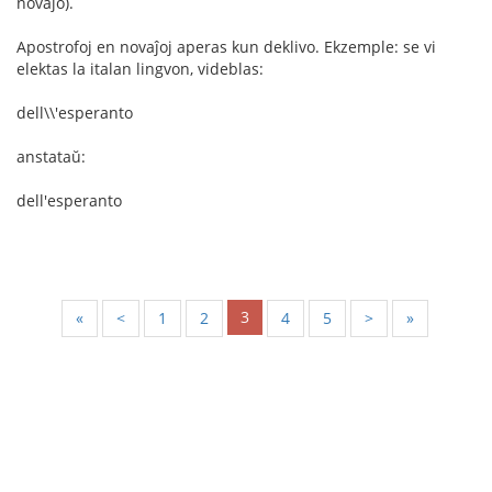
novaĵo).
Apostrofoj en novaĵoj aperas kun deklivo. Ekzemple: se vi
elektas la italan lingvon, videblas:
dell\\'esperanto
anstataŭ:
dell'esperanto
3
«
<
1
2
4
5
>
»