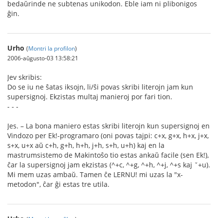
bedaŭrinde ne subtenas unikodon. Eble iam ni plibonigos
ĝin.
Urho
(
Montri la profilon
)
2006-aŭgusto-03 13:58:21
Jev skribis:
Do se iu ne ŝatas iksojn, li/ŝi povas skribi literojn jam kun
supersignoj. Ekzistas multaj manieroj por fari tion.
- - -
Jes. – La bona maniero estas skribi literojn kun supersignoj en
Vindozo per Ek!-programaro (oni povas tajpi: c+x, g+x, h+x, j+x,
s+x, u+x aŭ c+h, g+h, h+h, j+h, s+h, u+h) kaj en la
mastrumsistemo de Makintoŝo tio estas ankaŭ facile (sen Ek!),
ĉar la supersignoj jam ekzistas (^+c, ^+g, ^+h, ^+j, ^+s kaj ˇ+u).
Mi mem uzas ambaŭ. Tamen ĉe LERNU! mi uzas la "x-
metodon", ĉar ĝi estas tre utila.