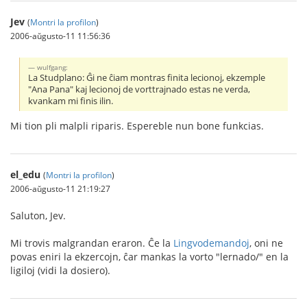
Jev
(
Montri la profilon
)
2006-aŭgusto-11 11:56:36
wulfgang:
La Studplano: Ĝi ne ĉiam montras finita lecionoj, ekzemple
"Ana Pana" kaj lecionoj de vorttrajnado estas ne verda,
kvankam mi finis ilin.
Mi tion pli malpli riparis. Espereble nun bone funkcias.
el_edu
(
Montri la profilon
)
2006-aŭgusto-11 21:19:27
Saluton, Jev.
Mi trovis malgrandan eraron. Ĉe la
Lingvodemandoj
, oni ne
povas eniri la ekzercojn, ĉar mankas la vorto "lernado/" en la
ligiloj (vidi la dosiero).