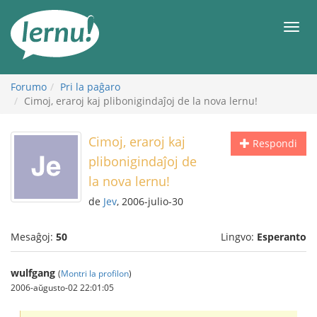
Al
la
Men
enhavo
Forumo
Pri la paĝaro
Cimoj, eraroj kaj plibonigindaĵoj de la nova lernu!
Cimoj, eraroj kaj
Respondi
plibonigindaĵoj de
la nova lernu!
de
Jev
, 2006-julio-30
Mesaĝoj:
50
Lingvo:
Esperanto
wulfgang
(
Montri la profilon
)
2006-aŭgusto-02 22:01:05