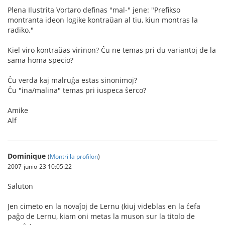
Plena Ilustrita Vortaro definas "mal-" jene: "Prefikso
montranta ideon logike kontraŭan al tiu, kiun montras la
radiko."
Kiel viro kontraŭas virinon? Ĉu ne temas pri du variantoj de la
sama homa specio?
Ĉu verda kaj malruĝa estas sinonimoj?
Ĉu "ina/malina" temas pri iuspeca ŝerco?
Amike
Alf
Dominique
(
Montri la profilon
)
2007-junio-23 10:05:22
Saluton
Jen cimeto en la novaĵoj de Lernu (kiuj videblas en la ĉefa
paĝo de Lernu, kiam oni metas la muson sur la titolo de