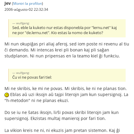
Jev
(
Montri la profilon
)
2006-aŭgusto-02 22:32:34
wulfgang:
Sed, eble la kuketo nur estas disponebla por "lernu.net" kaj
ne por "de.lernu.net". Kio estas la nomo de kuketo?
Mi nun okupiĝas pri aliaj aferoj, sed iom poste ni revenu al tiu
ĉi demando. Mi intencas krei pli bonan kaj pli saĝan
studplanon. Ni nun pripensas en la teamo kiel ĝi funkciu.
wulfgang:
Ĉu vi ne povas fari tiel:
Mi ne skribis, ke mi ne povas. Mi skribis, ke ni ne planas tion.
Eblas aŭ uzi iksojn aŭ tajpi literojn jam kun supersignoj. La
"h-metodon" ni ne planas ekuzi.
Do se iu ne ŝatas iksojn, li/ŝi povas skribi literojn jam kun
supersignoj. Ekzistas multaj manieroj por fari tion.
La vikion kreis ne ni, ni ekuzis jam pretan sistemon. Kaj ĝi