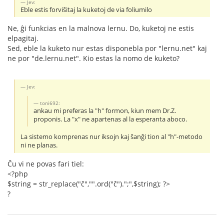
Jev:
Eble estis forviŝitaj la kuketoj de via foliumilo
Ne, ĝi funkcias en la malnova lernu. Do, kuketoj ne estis
elpagitaj.
Sed, eble la kuketo nur estas disponebla por "lernu.net" kaj
ne por "de.lernu.net". Kio estas la nomo de kuketo?
Jev:
toni692:
ankau mi preferas la "h" formon, kiun mem Dr.Z.
proponis. La "x" ne apartenas al la esperanta aboco.
La sistemo komprenas nur iksojn kaj ŝanĝi tion al "h"-metodo
ni ne planas.
Ĉu vi ne povas fari tiel:
<?php
$string = str_replace("ĉ","".ord("ĉ").";",$string); ?>
?