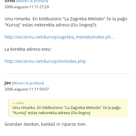
Urho
(
Montri la profilon
)
2006-aŭgusto-11 11:27:29
Unu rimarko. En bildbutono "La Zagreba Metodo" ĉe la paĝo
"Kursoj" estas nekorekta adreso (ĉiu lingvoj?):
http://eo.lernu.net/kursoj/zagreba_metodo/index.ph...
La korekta adreso estu:
http://eo.lernu.net/kursoj/zm/index.php
Jev
(
Montri la profilon
)
2006-aŭgusto-11 11:54:07
Urho:
Unu rimarko. En bildbutono "La Zagreba Metodo" ĉe la paĝo
"Kursoj" estas nekorekta adreso (ĉiu lingvoj
Grandan dankon, baldaŭ ni riparos tion.