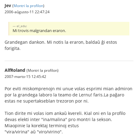
Jev
(
Montri la profilon
)
2006-aŭgusto-11 22:47:24
el_edu:
Mi trovis malgrandan eraron.
Grandegan dankon. Mi notis la eraron, baldaŭ ĝi estos
forigita.
AlfRoland
(Montri la profilon)
2007-marto-15 12:45:42
Por eviti miskomprenojn mi unue volas esprimi mian admiron
por la grandega laboro la teamo de Lernu! faris.La paĝaro
estas ne supertakseblan trezoron por ni.
Tion dirite mi volas iom ankaŭ kvereli. Kial oni en la profilo
devas elekti inter "ina/malina" pro montri la sekson.
Miaopinie la korektaj terminoj estus
"vira/virina" aŭ "viro/virino".