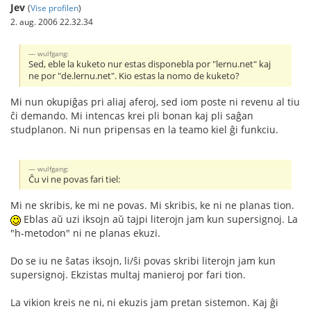
Jev
(
Vise profilen
)
2. aug. 2006 22.32.34
wulfgang:
Sed, eble la kuketo nur estas disponebla por "lernu.net" kaj
ne por "de.lernu.net". Kio estas la nomo de kuketo?
Mi nun okupiĝas pri aliaj aferoj, sed iom poste ni revenu al tiu
ĉi demando. Mi intencas krei pli bonan kaj pli saĝan
studplanon. Ni nun pripensas en la teamo kiel ĝi funkciu.
wulfgang:
Ĉu vi ne povas fari tiel:
Mi ne skribis, ke mi ne povas. Mi skribis, ke ni ne planas tion.
Eblas aŭ uzi iksojn aŭ tajpi literojn jam kun supersignoj. La
"h-metodon" ni ne planas ekuzi.
Do se iu ne ŝatas iksojn, li/ŝi povas skribi literojn jam kun
supersignoj. Ekzistas multaj manieroj por fari tion.
La vikion kreis ne ni, ni ekuzis jam pretan sistemon. Kaj ĝi