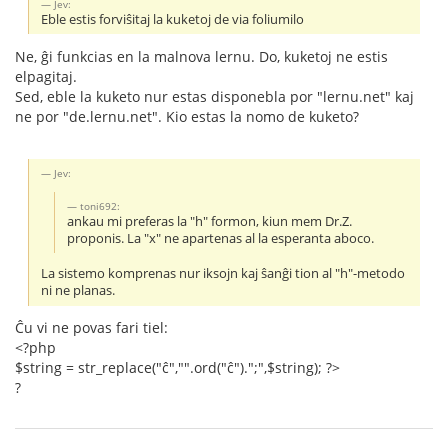
Jev:
Eble estis forviŝitaj la kuketoj de via foliumilo
Ne, ĝi funkcias en la malnova lernu. Do, kuketoj ne estis
elpagitaj.
Sed, eble la kuketo nur estas disponebla por "lernu.net" kaj
ne por "de.lernu.net". Kio estas la nomo de kuketo?
Jev:
toni692:
ankau mi preferas la "h" formon, kiun mem Dr.Z.
proponis. La "x" ne apartenas al la esperanta aboco.
La sistemo komprenas nur iksojn kaj ŝanĝi tion al "h"-metodo
ni ne planas.
Ĉu vi ne povas fari tiel:
<?php
$string = str_replace("ĉ","".ord("ĉ").";",$string); ?>
?