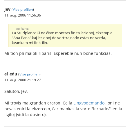
Jev
(
Vise profilen
)
11. aug. 2006 11.56.36
wulfgang:
La Studplano: Ĝi ne ĉiam montras finita lecionoj, ekzemple
"Ana Pana" kaj lecionoj de vorttrajnado estas ne verda,
kvankam mi finis ilin.
Mi tion pli malpli riparis. Espereble nun bone funkcias.
el_edu
(
Vise profilen
)
11. aug. 2006 21.19.27
Saluton, Jev.
Mi trovis malgrandan eraron. Ĉe la
Lingvodemandoj
, oni ne
povas eniri la ekzercojn, ĉar mankas la vorto "lernado/" en la
ligiloj (vidi la dosiero).