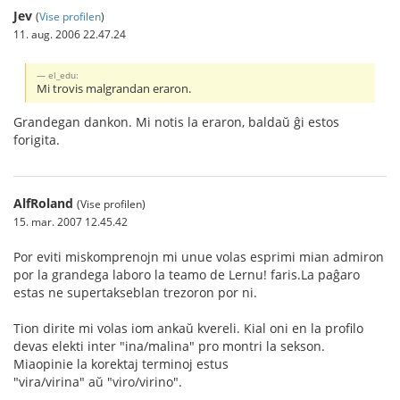
Jev
(
Vise profilen
)
11. aug. 2006 22.47.24
el_edu:
Mi trovis malgrandan eraron.
Grandegan dankon. Mi notis la eraron, baldaŭ ĝi estos
forigita.
AlfRoland
(Vise profilen)
15. mar. 2007 12.45.42
Por eviti miskomprenojn mi unue volas esprimi mian admiron
por la grandega laboro la teamo de Lernu! faris.La paĝaro
estas ne supertakseblan trezoron por ni.
Tion dirite mi volas iom ankaŭ kvereli. Kial oni en la profilo
devas elekti inter "ina/malina" pro montri la sekson.
Miaopinie la korektaj terminoj estus
"vira/virina" aŭ "viro/virino".