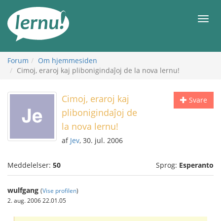
Til
indholdet
Men
Forum
Om hjemmesiden
Cimoj, eraroj kaj plibonigindaĵoj de la nova lernu!
Cimoj, eraroj kaj
Svare
plibonigindaĵoj de
la nova lernu!
af
Jev
, 30. jul. 2006
Meddelelser:
50
Sprog:
Esperanto
wulfgang
(
Vise profilen
)
2. aug. 2006 22.01.05