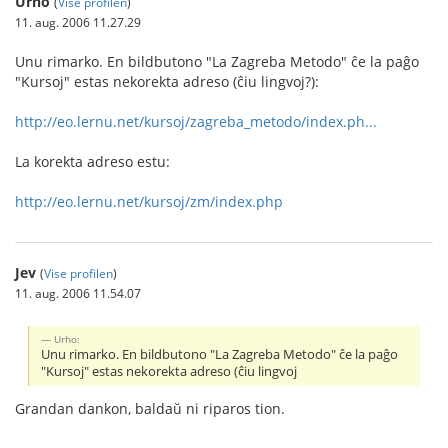
Urho
(
Vise profilen
)
11. aug. 2006 11.27.29
Unu rimarko. En bildbutono "La Zagreba Metodo" ĉe la paĝo
"Kursoj" estas nekorekta adreso (ĉiu lingvoj?):
http://eo.lernu.net/kursoj/zagreba_metodo/index.ph...
La korekta adreso estu:
http://eo.lernu.net/kursoj/zm/index.php
Jev
(
Vise profilen
)
11. aug. 2006 11.54.07
Urho:
Unu rimarko. En bildbutono "La Zagreba Metodo" ĉe la paĝo
"Kursoj" estas nekorekta adreso (ĉiu lingvoj
Grandan dankon, baldaŭ ni riparos tion.