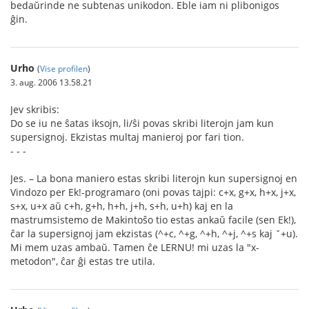
bedaŭrinde ne subtenas unikodon. Eble iam ni plibonigos
ĝin.
Urho
(
Vise profilen
)
3. aug. 2006 13.58.21
Jev skribis:
Do se iu ne ŝatas iksojn, li/ŝi povas skribi literojn jam kun
supersignoj. Ekzistas multaj manieroj por fari tion.
- - -
Jes. – La bona maniero estas skribi literojn kun supersignoj en
Vindozo per Ek!-programaro (oni povas tajpi: c+x, g+x, h+x, j+x,
s+x, u+x aŭ c+h, g+h, h+h, j+h, s+h, u+h) kaj en la
mastrumsistemo de Makintoŝo tio estas ankaŭ facile (sen Ek!),
ĉar la supersignoj jam ekzistas (^+c, ^+g, ^+h, ^+j, ^+s kaj ˇ+u).
Mi mem uzas ambaŭ. Tamen ĉe LERNU! mi uzas la "x-
metodon", ĉar ĝi estas tre utila.