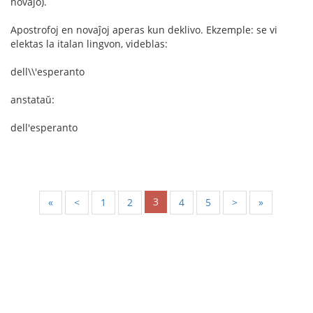
novaĵo).
Apostrofoj en novaĵoj aperas kun deklivo. Ekzemple: se vi
elektas la italan lingvon, videblas:
dell\\'esperanto
anstataŭ:
dell'esperanto
3
«
<
1
2
4
5
>
»