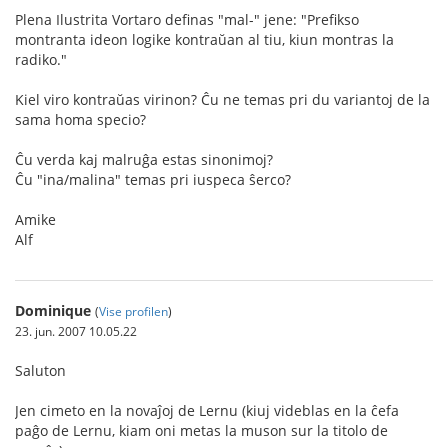
Plena Ilustrita Vortaro definas "mal-" jene: "Prefikso
montranta ideon logike kontraŭan al tiu, kiun montras la
radiko."
Kiel viro kontraŭas virinon? Ĉu ne temas pri du variantoj de la
sama homa specio?
Ĉu verda kaj malruĝa estas sinonimoj?
Ĉu "ina/malina" temas pri iuspeca ŝerco?
Amike
Alf
Dominique
(
Vise profilen
)
23. jun. 2007 10.05.22
Saluton
Jen cimeto en la novaĵoj de Lernu (kiuj videblas en la ĉefa
paĝo de Lernu, kiam oni metas la muson sur la titolo de