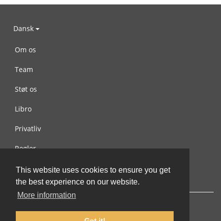
Dansk
Om os
Team
Støt os
Libro
Privatliv
Regler
Kontakt os
This website uses cookies to ensure you get
the best experience on our website.
More information
Got it!