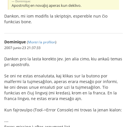
Dominique:
Apostrofoj en novaĵoj aperas kun deklivo.
Dankon, mi iom modifis la skriptojn, espereble nun ĉio
funkcias bone.
Dominique
(
Montri la profilon
)
2007-junio-23 21:37:33
Dankon pro la lasta korekto Jev. Jen alia cimo, kiu ankaŭ temas
pri apostrofo.
Se oni ne estas ensalutata, kaj klikas sur la butono por
malfermi la tujmesaĝilon, aperas erara mesaĝo por informi,
ke oni devas unue ensaluti por uzi la tujmesaĝilon. Tio
funkcias en ĉiuj lingvoj (mi kredas), krom en la franca. En la
franca lingvo, ne estas erara mesaĝo ajn.
Kun fajrovulpo (Tool->Error Console) mi trovas la jenan kialon:
---
Error: missing ) after argument list