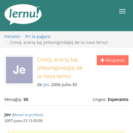
Al
la
Men
enhavo
Forumo
Pri la paĝaro
Cimoj, eraroj kaj plibonigindaĵoj de la nova lernu!
Cimoj, eraroj kaj
Respondi
plibonigindaĵoj de
la nova lernu!
de
Jev
, 2006-julio-30
Mesaĝoj:
50
Lingvo:
Esperanto
Jev
(
Montri la profilon
)
2007-junio-23 13:30:08