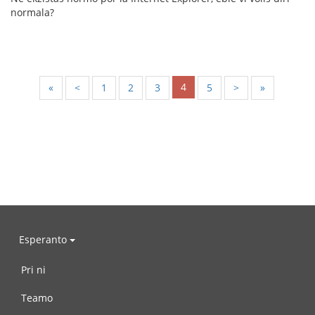
normala?
4
«
<
1
2
3
5
>
»
Esperanto
Pri ni
Teamo