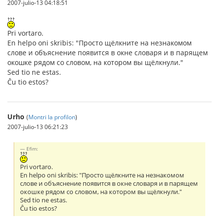
2007-julio-13 04:18:51
Pri vortaro.
En helpo oni skribis: "Просто щёлкните на незнакомом
слове и объяснение появится в окне словаря и в парящем
окошке рядом со словом, на котором вы щёлкнули."
Sed tio ne estas.
Ĉu tio estos?
Urho
(
Montri la profilon
)
2007-julio-13 06:21:23
Efim:
Pri vortaro.
En helpo oni skribis: "Просто щёлкните на незнакомом
слове и объяснение появится в окне словаря и в парящем
окошке рядом со словом, на котором вы щёлкнули."
Sed tio ne estas.
Ĉu tio estos?