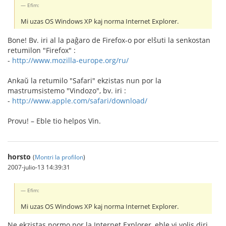
Efim:
Mi uzas OS Windows XP kaj norma Internet Explorer.
Bone! Bv. iri al la paĝaro de Firefox-o por elŝuti la senkostan
retumilon "Firefox" :
-
http://www.mozilla-europe.org/ru/
Ankaŭ la retumilo "Safari" ekzistas nun por la
mastrumsistemo "Vindozo", bv. iri :
-
http://www.apple.com/safari/download/
Provu! – Eble tio helpos Vin.
horsto
(
Montri la profilon
)
2007-julio-13 14:39:31
Efim:
Mi uzas OS Windows XP kaj norma Internet Explorer.
Ne ekzistas normo por la Internet Explorer, eble vi volis diri