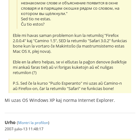
незнакомом слове и объяснение появится в окне
словаря и в парящем окошке рядом со словом, на
котором вы щёлкнули."
Sed tio ne estas.
Ĉu tio estos?
Eble mi havas saman problemon kun la retumiloj "Firefox
2.0.0.4" kaj "Camino 1.5", SED la retumilo "Safari 3.0.2" funkcias
bone kun la vortaro ĉe Makintoŝo (la mastrumsistemo estas
Mac OS X, plej nova).
Eble en la afero helpas, se vi elŝutas la paĝon denove (kelkfoje
mi ankaŭ faras tiel) aŭ vi forigas kuketojn aŭ eĉ nuligas
retumilon (?)
P.S. Sed ĉe la kurso "Puzlo Esperanto" mi uzas aŭ Camino-n
aŭ Firefox-on, ĉar la retumilo "Safari" ne funkcias bone!
Mi uzas OS Windows XP kaj norma Internet Explorer.
Urho
(
Montri la profilon
)
2007-julio-13 11:48:17