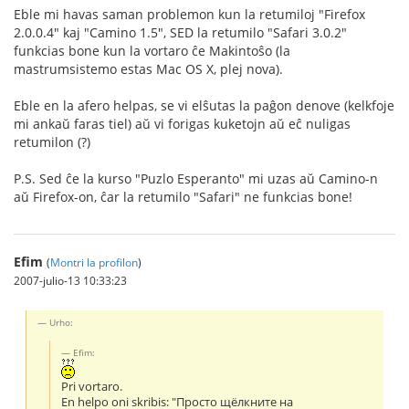
Eble mi havas saman problemon kun la retumiloj "Firefox
2.0.0.4" kaj "Camino 1.5", SED la retumilo "Safari 3.0.2"
funkcias bone kun la vortaro ĉe Makintoŝo (la
mastrumsistemo estas Mac OS X, plej nova).
Eble en la afero helpas, se vi elŝutas la paĝon denove (kelkfoje
mi ankaŭ faras tiel) aŭ vi forigas kuketojn aŭ eĉ nuligas
retumilon (?)
P.S. Sed ĉe la kurso "Puzlo Esperanto" mi uzas aŭ Camino-n
aŭ Firefox-on, ĉar la retumilo "Safari" ne funkcias bone!
Efim
(
Montri la profilon
)
2007-julio-13 10:33:23
Urho:
Efim:
Pri vortaro.
En helpo oni skribis: "Просто щёлкните на