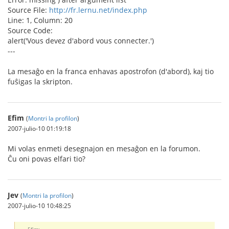
Source File:
http://fr.lernu.net/index.php
Line: 1, Column: 20
Source Code:
alert('Vous devez d'abord vous connecter.')
---
La mesaĝo en la franca enhavas apostrofon (d'abord), kaj tio
fuŝigas la skripton.
Efim
(
Montri la profilon
)
2007-julio-10 01:19:18
Mi volas enmeti desegnajon en mesaĝon en la forumon.
Ĉu oni povas elfari tio?
Jev
(
Montri la profilon
)
2007-julio-10 10:48:25
Efim: