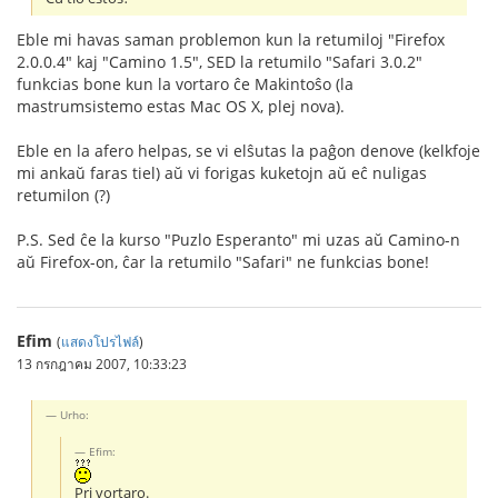
Eble mi havas saman problemon kun la retumiloj "Firefox
2.0.0.4" kaj "Camino 1.5", SED la retumilo "Safari 3.0.2"
funkcias bone kun la vortaro ĉe Makintoŝo (la
mastrumsistemo estas Mac OS X, plej nova).
Eble en la afero helpas, se vi elŝutas la paĝon denove (kelkfoje
mi ankaŭ faras tiel) aŭ vi forigas kuketojn aŭ eĉ nuligas
retumilon (?)
P.S. Sed ĉe la kurso "Puzlo Esperanto" mi uzas aŭ Camino-n
aŭ Firefox-on, ĉar la retumilo "Safari" ne funkcias bone!
Efim
(
แสดงโปรไฟล์
)
13 กรกฎาคม 2007, 10:33:23
Urho:
Efim:
Pri vortaro.