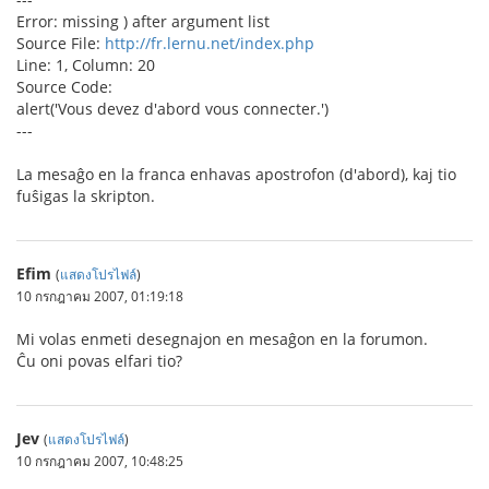
Error: missing ) after argument list
Source File:
http://fr.lernu.net/index.php
Line: 1, Column: 20
Source Code:
alert('Vous devez d'abord vous connecter.')
---
La mesaĝo en la franca enhavas apostrofon (d'abord), kaj tio
fuŝigas la skripton.
Efim
(
แสดงโปรไฟล์
)
10 กรกฎาคม 2007, 01:19:18
Mi volas enmeti desegnajon en mesaĝon en la forumon.
Ĉu oni povas elfari tio?
Jev
(
แสดงโปรไฟล์
)
10 กรกฎาคม 2007, 10:48:25