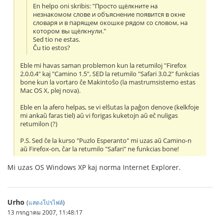
En helpo oni skribis: "Просто щёлкните на
незнакомом слове и объяснение появится в окне
словаря и в парящем окошке рядом со словом, на
котором вы щёлкнули."
Sed tio ne estas.
Ĉu tio estos?
Eble mi havas saman problemon kun la retumiloj "Firefox
2.0.0.4" kaj "Camino 1.5", SED la retumilo "Safari 3.0.2" funkcias
bone kun la vortaro ĉe Makintoŝo (la mastrumsistemo estas
Mac OS X, plej nova).
Eble en la afero helpas, se vi elŝutas la paĝon denove (kelkfoje
mi ankaŭ faras tiel) aŭ vi forigas kuketojn aŭ eĉ nuligas
retumilon (?)
P.S. Sed ĉe la kurso "Puzlo Esperanto" mi uzas aŭ Camino-n
aŭ Firefox-on, ĉar la retumilo "Safari" ne funkcias bone!
Mi uzas OS Windows XP kaj norma Internet Explorer.
Urho
(
แสดงโปรไฟล์
)
13 กรกฎาคม 2007, 11:48:17