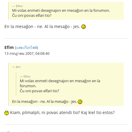
Efim:
Mi volas enmeti desegnajon en mesaĝon en la forumon.
Ĉu oni povas elfari tio?
En la mesaĝon - ne. Al la mesaĝo - jes.
Efim
(
แสดงโปรไฟล์
)
13 กรกฎาคม 2007, 04:08:40
Jev:
Efim:
Mi volas enmeti desegnajon en mesaĝon en la
forumon.
Ĉu oni povas elfari tio?
En la mesaĝon - ne. Al la mesaĝo - jes.
Kiam, plimalpli, ni povas atendi tio? Kaj kiel tio estos?