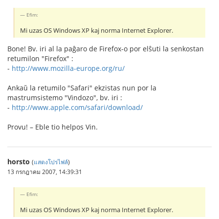
Efim:
Mi uzas OS Windows XP kaj norma Internet Explorer.
Bone! Bv. iri al la paĝaro de Firefox-o por elŝuti la senkostan
retumilon "Firefox" :
-
http://www.mozilla-europe.org/ru/
Ankaŭ la retumilo "Safari" ekzistas nun por la
mastrumsistemo "Vindozo", bv. iri :
-
http://www.apple.com/safari/download/
Provu! – Eble tio helpos Vin.
horsto
(
แสดงโปรไฟล์
)
13 กรกฎาคม 2007, 14:39:31
Efim:
Mi uzas OS Windows XP kaj norma Internet Explorer.