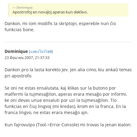
Dominique:
Apostrofoj en novaĵoj aperas kun deklivo.
Dankon, mi iom modifis la skriptojn, espereble nun ĉio
funkcias bone.
Dominique
(
แสดงโปรไฟล์
)
23 มิถุนายน 2007, 21:37:33
Dankon pro la lasta korekto Jev. Jen alia cimo, kiu ankaŭ temas
pri apostrofo.
Se oni ne estas ensalutata, kaj klikas sur la butono por
malfermi la tujmesaĝilon, aperas erara mesaĝo por informi,
ke oni devas unue ensaluti por uzi la tujmesaĝilon. Tio
funkcias en ĉiuj lingvoj (mi kredas), krom en la franca. En la
franca lingvo, ne estas erara mesaĝo ajn.
Kun fajrovulpo (Tool->Error Console) mi trovas la jenan kialon:
---