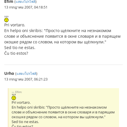
Efim
(
แสดงโปรไฟล์
)
13 กรกฎาคม 2007, 04:18:51
Pri vortaro.
En helpo oni skribis: "Просто щёлкните на незнакомом
слове и объяснение появится в окне словаря и в парящем
окошке рядом со словом, на котором вы щёлкнули."
Sed tio ne estas.
Ĉu tio estos?
Urho
(
แสดงโปรไฟล์
)
13 กรกฎาคม 2007, 06:21:23
Efim:
Pri vortaro.
En helpo oni skribis: "Просто щёлкните на незнакомом
слове и объяснение появится в окне словаря и в парящем
окошке рядом со словом, на котором вы щёлкнули."
Sed tio ne estas.
Ĉu tio estos?