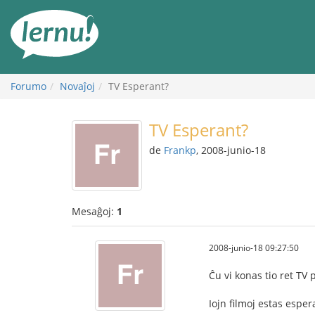
Al
la
enhavo
Forumo
Novaĵoj
TV Esperant?
TV Esperant?
de
Frankp
, 2008-junio-18
Mesaĝoj:
1
2008-junio-18 09:27:50
Ĉu vi konas tio ret TV
Iojn filmoj estas esper