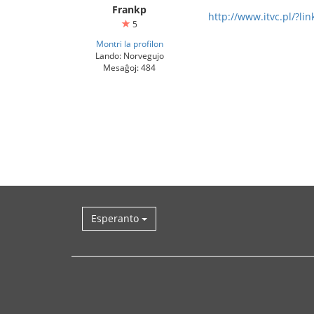
Frankp
http://www.itvc.pl/?li
5
Montri la profilon
Lando: Norvegujo
Mesaĝoj: 484
Esperanto