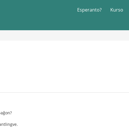
Esperanto?
Kurso
 paĝon?
antlingve.