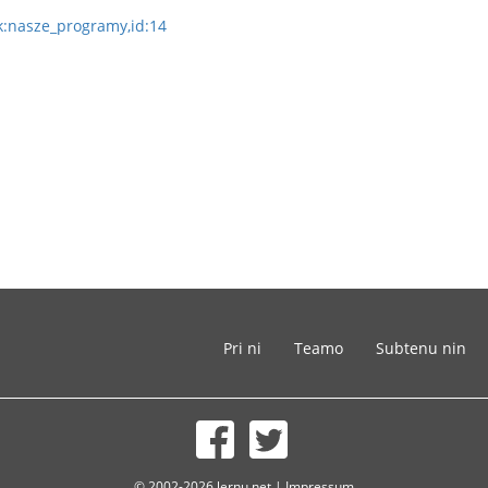
nk:nasze_programy,id:14
Pri ni
Teamo
Subtenu nin
© 2002-2026 lernu.net |
Impressum