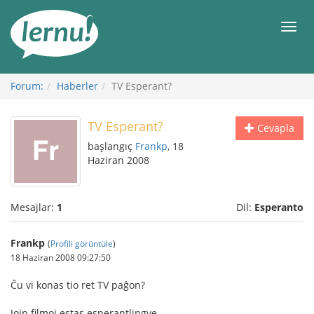
İçerik
Görüntüleme
Men
Forum:
Haberler
TV Esperant?
TV Esperant?
Cevapla
başlangıç
Frankp
, 18
Haziran 2008
Mesajlar:
1
Dil:
Esperanto
Frankp
(
Profili görüntüle
)
18 Haziran 2008 09:27:50
Ĉu vi konas tio ret TV paĝon?
Iojn filmoj estas esperantlingve.