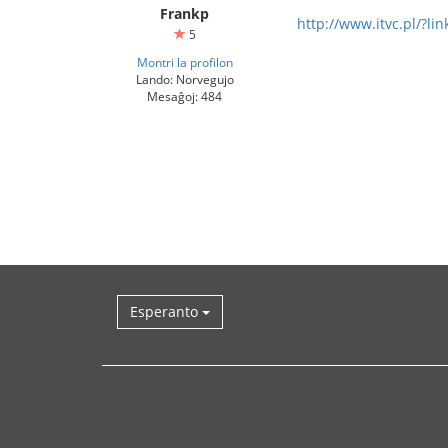
Frankp
http://www.itvc.pl/?li
5
Montri la profilon
Lando: Norvegujo
Mesaĝoj: 484
Esperanto