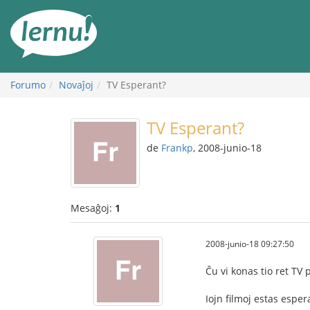
Al
la
enhavo
Forumo
Novaĵoj
TV Esperant?
TV Esperant?
de
Frankp
, 2008-junio-18
Mesaĝoj:
1
2008-junio-18 09:27:50
Ĉu vi konas tio ret TV
Iojn filmoj estas esper