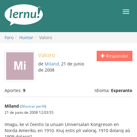
Contenido
Men
Foro
Humor
Valoro
Valoro
Responder
de
Miland
, 21 de junio
de 2008
Aportes:
9
Idioma:
Esperanto
Miland
(
Mostrar perfil
)
21 de junio de 2008 12:03:55
Imagu, ke vi ĉeestis la unuan Universalan Kongreson en
Norda Ameriko, en 1910. Kiuj estis pli valoraj, 1910 dolaroj aŭ
1909 dolaroj?