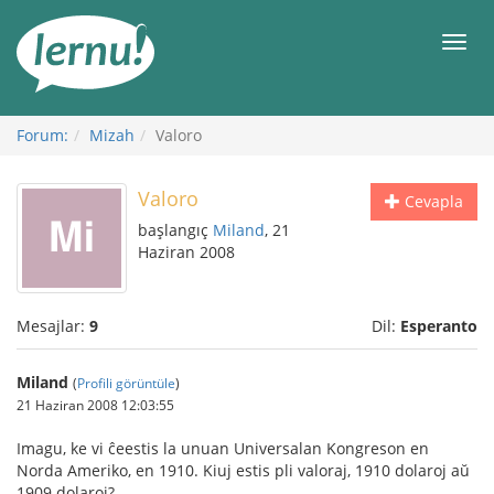
İçerik
Görüntüleme
Men
Forum:
Mizah
Valoro
Valoro
Cevapla
başlangıç
Miland
, 21
Haziran 2008
Mesajlar:
9
Dil:
Esperanto
Miland
(
Profili görüntüle
)
21 Haziran 2008 12:03:55
Imagu, ke vi ĉeestis la unuan Universalan Kongreson en
Norda Ameriko, en 1910. Kiuj estis pli valoraj, 1910 dolaroj aŭ
1909 dolaroj?