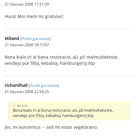
21 Haziran 2008 17:21:39
Hura! Min mem mi gratulas!
Miland
(
Profili görüntüle
)
21 Haziran 2008 18:17:07
Bona kialo iri al bona restoracio, aŭ, pli malmultekoste,
vendejo por fiŝoj, kebaboj, hamburgeroj ktp
richardhall
(
Profili görüntüle
)
21 Haziran 2008 22:59:25
Miland:
Bona kialo iri al bona restoracio, aŭ, pli malmultekoste,
vendejo por fiŝoj, kebaboj, hamburgeroj ktp
Jes, mi konsentus -- sed mi estas vegetarano.