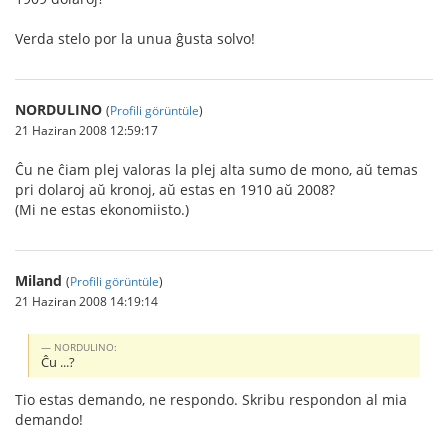
Verda stelo por la unua ĝusta solvo!
NORDULINO
(
Profili görüntüle
)
21 Haziran 2008 12:59:17
Ĉu ne ĉiam plej valoras la plej alta sumo de mono, aŭ temas
pri dolaroj aŭ kronoj, aŭ estas en 1910 aŭ 2008?
(Mi ne estas ekonomiisto.)
Miland
(
Profili görüntüle
)
21 Haziran 2008 14:19:14
NORDULINO:
Ĉu ...?
Tio estas demando, ne respondo. Skribu respondon al mia
demando!