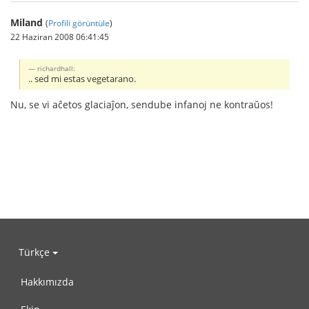
Miland
(
Profili görüntüle
)
22 Haziran 2008 06:41:45
richardhall:
.. sed mi estas vegetarano.
Nu, se vi aĉetos glaciaĵon, sendube infanoj ne kontraŭos!
Türkçe
Hakkımızda