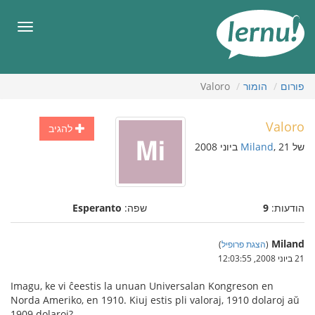
תוכן
עניינים
תפריט
פורום
הומור
Valoro
Valoro
להגיב
של
, 21 ביוני 2008
Miland
הודעות:
9
שפה:
Esperanto
Miland
(
הצגת פרופיל
)
21 ביוני 2008, 12:03:55
Imagu, ke vi ĉeestis la unuan Universalan Kongreson en
Norda Ameriko, en 1910. Kiuj estis pli valoraj, 1910 dolaroj aŭ
1909 dolaroj?