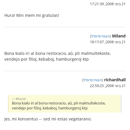
21 ביוני 2008, 17:21:39
Hura! Min mem mi gratulas!
Miland
(
הצגת פרופיל
)
21 ביוני 2008, 18:17:07
Bona kialo iri al bona restoracio, aŭ, pli malmultekoste,
vendejo por fiŝoj, kebaboj, hamburgeroj ktp
richardhall
(
הצגת פרופיל
)
21 ביוני 2008, 22:59:25
Miland:
Bona kialo iri al bona restoracio, aŭ, pli malmultekoste,
vendejo por fiŝoj, kebaboj, hamburgeroj ktp
Jes, mi konsentus -- sed mi estas vegetarano.