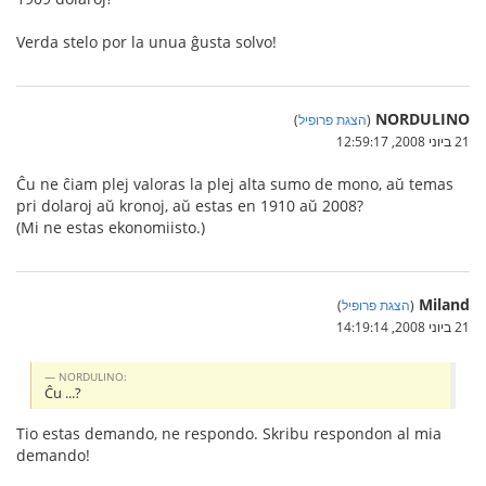
Verda stelo por la unua ĝusta solvo!
NORDULINO
(
הצגת פרופיל
)
21 ביוני 2008, 12:59:17
Ĉu ne ĉiam plej valoras la plej alta sumo de mono, aŭ temas
pri dolaroj aŭ kronoj, aŭ estas en 1910 aŭ 2008?
(Mi ne estas ekonomiisto.)
Miland
(
הצגת פרופיל
)
21 ביוני 2008, 14:19:14
NORDULINO:
Ĉu ...?
Tio estas demando, ne respondo. Skribu respondon al mia
demando!