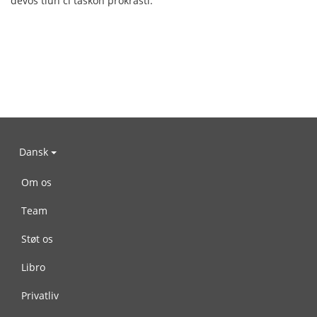
devos tiun ĉi taskon prokrasti.
Dansk
Om os
Team
Støt os
Libro
Privatliv