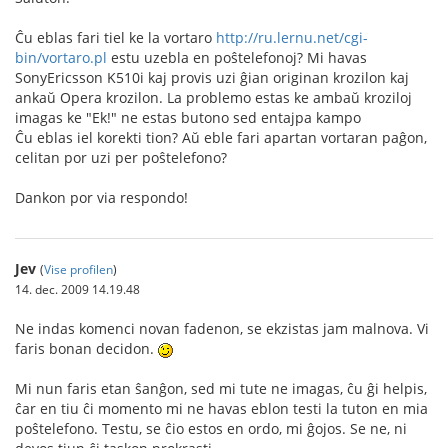
Ĉu eblas fari tiel ke la vortaro
http://ru.lernu.net/cgi-
bin/vortaro.pl
estu uzebla en poŝtelefonoj? Mi havas
SonyEricsson K510i kaj provis uzi ĝian originan krozilon kaj
ankaŭ Opera krozilon. La problemo estas ke ambaŭ kroziloj
imagas ke "Ek!" ne estas butono sed entajpa kampo
Ĉu eblas iel korekti tion? Aŭ eble fari apartan vortaran paĝon,
celitan por uzi per poŝtelefono?
Dankon por via respondo!
Jev
(
Vise profilen
)
14. dec. 2009 14.19.48
Ne indas komenci novan fadenon, se ekzistas jam malnova. Vi
faris bonan decidon.
Mi nun faris etan ŝanĝon, sed mi tute ne imagas, ĉu ĝi helpis,
ĉar en tiu ĉi momento mi ne havas eblon testi la tuton en mia
poŝtelefono. Testu, se ĉio estos en ordo, mi ĝojos. Se ne, ni