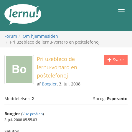
Til
indholdet
Men
Forum
Om hjemmesiden
Pri uzebleco de lernu-vortaro en poŝtelefonoj
Pri uzebleco de
Svare
lernu-vortaro en
poŝtelefonoj
af
Boogier
, 3. jul. 2008
Meddelelser:
2
Sprog:
Esperanto
Boogier
(
Vise profilen
)
3. jul. 2008 05.55.03
Saluton!