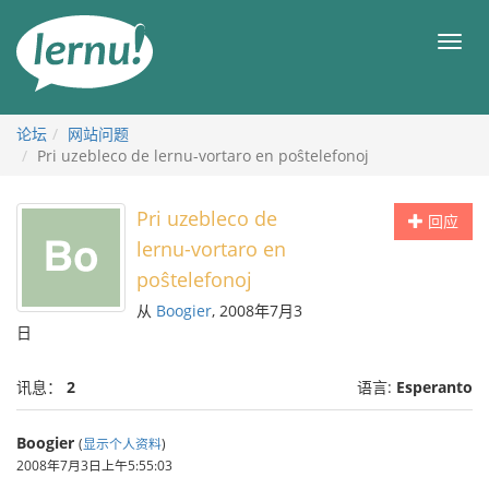
去
目
目
錄
录
頁
论坛
网站问题
Pri uzebleco de lernu-vortaro en poŝtelefonoj
Pri uzebleco de
回应
lernu-vortaro en
poŝtelefonoj
从
Boogier
, 2008年7月3
日
讯息：
2
语言:
Esperanto
Boogier
(
显示个人资料
)
2008年7月3日上午5:55:03