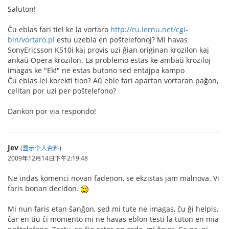
Saluton!
Ĉu eblas fari tiel ke la vortaro
http://ru.lernu.net/cgi-
bin/vortaro.pl
estu uzebla en poŝtelefonoj? Mi havas
SonyEricsson K510i kaj provis uzi ĝian originan krozilon kaj
ankaŭ Opera krozilon. La problemo estas ke ambaŭ kroziloj
imagas ke "Ek!" ne estas butono sed entajpa kampo
Ĉu eblas iel korekti tion? Aŭ eble fari apartan vortaran paĝon,
celitan por uzi per poŝtelefono?
Dankon por via respondo!
Jev
(
显示个人资料
)
2009年12月14日下午2:19:48
Ne indas komenci novan fadenon, se ekzistas jam malnova. Vi
faris bonan decidon.
Mi nun faris etan ŝanĝon, sed mi tute ne imagas, ĉu ĝi helpis,
ĉar en tiu ĉi momento mi ne havas eblon testi la tuton en mia