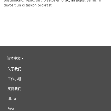
poŝtelefono. Testu, se ĉio estos en ordo, mi ĝojos. Se ne, ni
devos tiun ĉi taskon prokrasti.
简体中文
关于我们
工作小组
支持我们
Libro
隐私