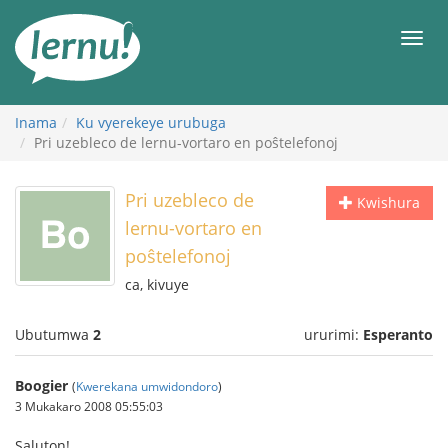
Ku
rupapuro
Urut
rw'ibirimwo
Inama
Ku vyerekeye urubuga
Pri uzebleco de lernu-vortaro en poŝtelefonoj
Pri uzebleco de
Kwishura
lernu-vortaro en
poŝtelefonoj
ca, kivuye
Ubutumwa
2
ururimi:
Esperanto
Boogier
(
Kwerekana umwidondoro
)
3 Mukakaro 2008 05:55:03
Saluton!