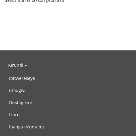
devos tiun ĉi taskon prokrasti.
Kirundi
ibitwerekeye
umugwi
Dushigikire
Libro
Ibanga ry'umuntu