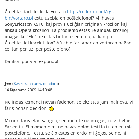
Ĉu eblas fari tiel ke la vortaro
http://ru.lernu.net/cgi-
bin/vortaro.pl
estu uzebla en poŝtelefonoj? Mi havas
SonyEricsson K510i kaj provis uzi ĝian originan krozilon kaj
ankaŭ Opera krozilon. La problemo estas ke ambaŭ kroziloj
imagas ke "Ek!" ne estas butono sed entajpa kampo
Ĉu eblas iel korekti tion? Aŭ eble fari apartan vortaran paĝon,
celitan por uzi per poŝtelefono?
Dankon por via respondo!
Jev
(
Kwerekana umwidondoro
)
14 Kigarama 2009 14:19:48
Ne indas komenci novan fadenon, se ekzistas jam malnova. Vi
faris bonan decidon.
Mi nun faris etan ŝanĝon, sed mi tute ne imagas, ĉu ĝi helpis,
ĉar en tiu ĉi momento mi ne havas eblon testi la tuton en mia
poŝtelefono. Testu, se ĉio estos en ordo, mi ĝojos. Se ne, ni