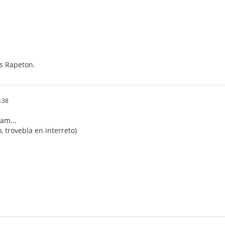
ris Rapeton.
:38
am...
o, trovebla en interreto)