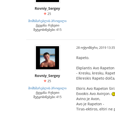
Rovniy_Sergey
25
მომხმარებლის პროფილი
ქვეყანა: რუსეთი
შეტყობინებები: 415
28 ოქტომბერი, 2019 13:35
Rapeto.
Ekplantis Avo Rapeton 
- Kresku, kresku, Rаpet
Rovniy_Sergey
Elkreskis Rapeto dolĉa
25
მომხმარებლის პროფილი
Ekiris Avo Rapeton ŝiri:
ქვეყანა: რუსეთი
Екvokis Avo Avinjon.
შეტყობინებები: 415
Avino je Avon,
Avo je Rapeton -
Tiras-ektiros, eltiri ne