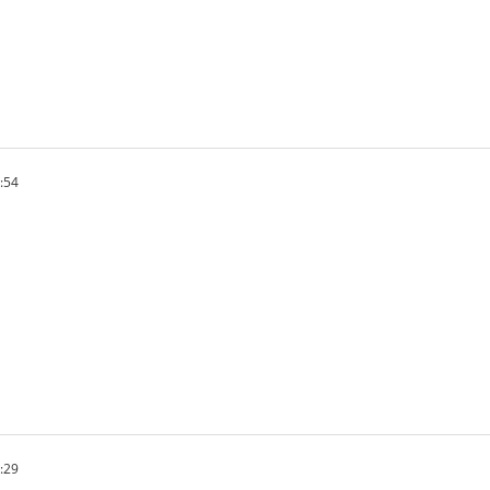
:54
:29