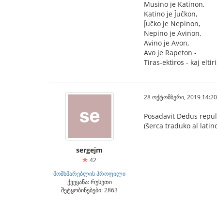
Musino je Katinon,
Katino je Ĵuĉkon,
Ĵuĉko je Nepinon,
Nepino je Avinon,
Avino je Avon,
Avo je Rapeton -
Tiras-ektiros - kaj elti
28 ოქტომბერი, 2019 14:20
Posadavit Dedus repul
(ŝerca traduko al latin
sergejm
42
მომხმარებლის პროფილი
ქვეყანა: რუსეთი
შეტყობინებები: 2863