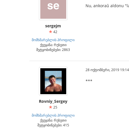
Nu, ankoraŭ aldonu "la"
sergejm
42
მომხმარებლის პროფილი
ქვეყანა: რუსეთი
შეტყობინებები: 2863
28 ოქტომბერი, 2019 19:14
***
Rovniy_Sergey
25
მომხმარებლის პროფილი
ქვეყანა: რუსეთი
შეტყობინებები: 415