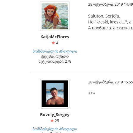
28 ოქტომბერი, 2019 14:49
Saluton, Serjoĵa.
Не "kreski, kreski...",
А вообще эта сказка 
KatjaMcFlores
4
მომხმარებლის პროფილი
ქვეყანა: რუსეთი
შეტყობინებები: 278
28 ოქტომბერი, 2019 15:55
***
Rovniy_Sergey
25
მომხმარებლის პროფილი