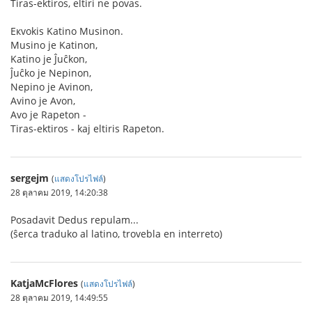
Tiras-ektiros, eltiri ne povas.
Екvokis Katino Musinon.
Musino je Katinon,
Katino je Ĵuĉkon,
Ĵuĉko je Nepinon,
Nepino je Avinon,
Avino je Avon,
Avo je Rapeton -
Tiras-ektiros - kaj eltiris Rapeton.
sergejm
(
แสดงโปรไฟล์
)
28 ตุลาคม 2019, 14:20:38
Posadavit Dedus repulam...
(ŝerca traduko al latino, trovebla en interreto)
KatjaMcFlores
(
แสดงโปรไฟล์
)
28 ตุลาคม 2019, 14:49:55