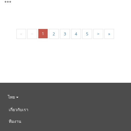
***
1
«
<
2
3
4
5
>
»
ไทย
เกี่ยวกับเรา
ทีมงาน