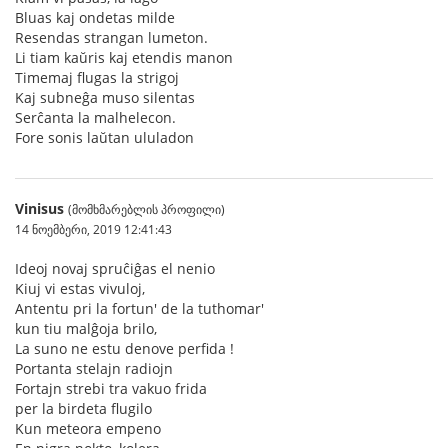
Bluas kaj ondetas milde
Resendas strangan lumeton.
Li tiam kaŭris kaj etendis manon
Timemaj flugas la strigoj
Kaj subneĝa muso silentas
Serĉanta la malhelecon.
Fore sonis laŭtan ululadon
Vinisus
(მომხმარებლის პროფილი)
14 ნოემბერი, 2019 12:41:43
Ideoj novaj spruĉiĝas el nenio
Kiuj vi estas vivuloj,
Antentu pri la fortun' de la tuthomar'
kun tiu malĝoja brilo,
La suno ne estu denove perfida !
Portanta stelajn radiojn
Fortajn strebi tra vakuo frida
per la birdeta flugilo
Kun meteora empeno