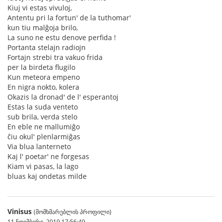
Kiuj vi estas vivuloj,
Antentu pri la fortun' de la tuthomar'
kun tiu malĝoja brilo,
La suno ne estu denove perfida !
Portanta stelajn radiojn
Fortajn strebi tra vakuo frida
per la birdeta flugilo
Kun meteora empeno
En nigra nokto, kolera
Okazis la dronad' de l' esperantoj
Estas la suda venteto
sub brila, verda stelo
En eble ne mallumiĝo
ĉiu okul' plenlarmiĝas
Via blua lanterneto
Kaj l' poetar' ne forgesas
Kiam vi pasas, la lago
bluas kaj ondetas milde
Vinisus
(მომხმარებლის პროფილი)
11 ნოემბერი, 2019 17:56:49