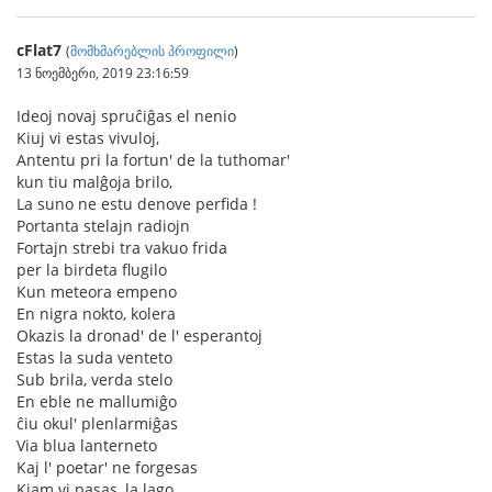
cFlat7
(
მომხმარებლის პროფილი
)
13 ნოემბერი, 2019 23:16:59
Ideoj novaj spruĉiĝas el nenio
Kiuj vi estas vivuloj,
Antentu pri la fortun' de la tuthomar'
kun tiu malĝoja brilo,
La suno ne estu denove perfida !
Portanta stelajn radiojn
Fortajn strebi tra vakuo frida
per la birdeta flugilo
Kun meteora empeno
En nigra nokto, kolera
Okazis la dronad' de l' esperantoj
Estas la suda venteto
Sub brila, verda stelo
En eble ne mallumiĝo
ĉiu okul' plenlarmiĝas
Via blua lanterneto
Kaj l' poetar' ne forgesas
Kiam vi pasas, la lago