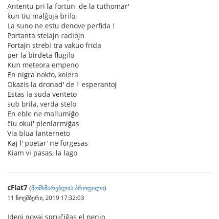
Antentu pri la fortun' de la tuthomar'
kun tiu malĝoja brilo,
La suno ne estu denove perfida !
Portanta stelajn radiojn
Fortajn strebi tra vakuo frida
per la birdeta flugilo
Kun meteora empeno
En nigra nokto, kolera
Okazis la dronad' de l' esperantoj
Estas la suda venteto
sub brila, verda stelo
En eble ne mallumiĝo
ĉiu okul' plenlarmiĝas
Via blua lanterneto
Kaj l' poetar' ne forgesas
Kiam vi pasas, la lago
cFlat7
(
მომხმარებლის პროფილი
)
11 ნოემბერი, 2019 17:32:03
Ideoj novaj spruĉiĝas el nenio