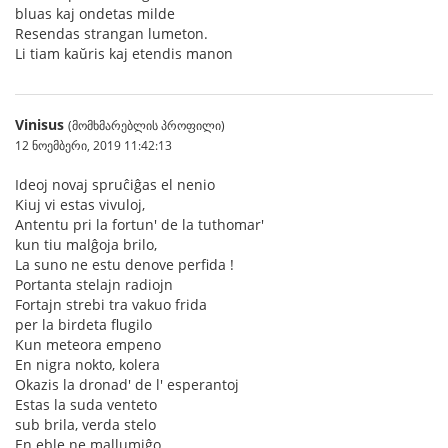
bluas kaj ondetas milde
Resendas strangan lumeton.
Li tiam kaŭris kaj etendis manon
Vinisus
(მომხმარებლის პროფილი)
12 ნოემბერი, 2019 11:42:13
Ideoj novaj spruĉiĝas el nenio
Kiuj vi estas vivuloj,
Antentu pri la fortun' de la tuthomar'
kun tiu malĝoja brilo,
La suno ne estu denove perfida !
Portanta stelajn radiojn
Fortajn strebi tra vakuo frida
per la birdeta flugilo
Kun meteora empeno
En nigra nokto, kolera
Okazis la dronad' de l' esperantoj
Estas la suda venteto
sub brila, verda stelo
En eble ne mallumiĝo