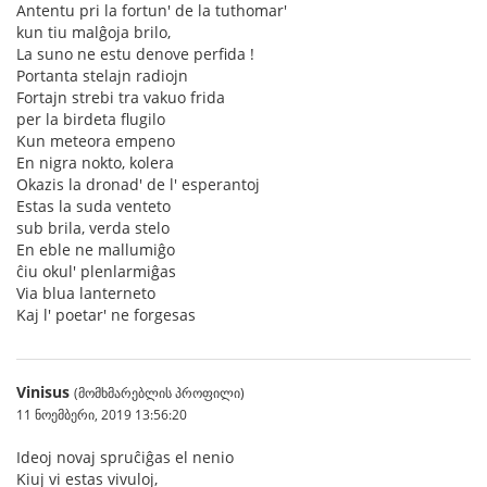
Antentu pri la fortun' de la tuthomar'
kun tiu malĝoja brilo,
La suno ne estu denove perfida !
Portanta stelajn radiojn
Fortajn strebi tra vakuo frida
per la birdeta flugilo
Kun meteora empeno
En nigra nokto, kolera
Okazis la dronad' de l' esperantoj
Estas la suda venteto
sub brila, verda stelo
En eble ne mallumiĝo
ĉiu okul' plenlarmiĝas
Via blua lanterneto
Kaj l' poetar' ne forgesas
Vinisus
(მომხმარებლის პროფილი)
11 ნოემბერი, 2019 13:56:20
Ideoj novaj spruĉiĝas el nenio
Kiuj vi estas vivuloj,