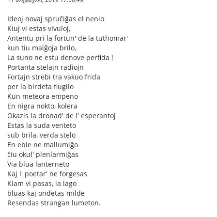
Ideoj novaj spruĉiĝas el nenio
Kiuj vi estas vivuloj,
Antentu pri la fortun' de la tuthomar'
kun tiu malĝoja brilo,
La suno ne estu denove perfida !
Portanta stelajn radiojn
Fortajn strebi tra vakuo frida
per la birdeta flugilo
Kun meteora empeno
En nigra nokto, kolera
Okazis la dronad' de l' esperantoj
Estas la suda venteto
sub brila, verda stelo
En eble ne mallumiĝo
ĉiu okul' plenlarmiĝas
Via blua lanterneto
Kaj l' poetar' ne forgesas
Kiam vi pasas, la lago
bluas kaj ondetas milde
Resendas strangan lumeton.