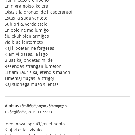
En nigra nokto, kolera
Okazis la dronad' de l' esperantoj
Estas la suda venteto
Sub brila, verda stelo
En eble ne mallumiĝo
ĉiu okul' plenlarmiĝas
Via blua lanterneto
Kaj l' poetar' ne forgesas
Kiam vi pasas, la lago
Bluas kaj ondetas milde
Resendas strangan lumeton.
Li tiam kaŭris kaj etendis manon
Timemaj flugas la strigoj
Kaj subneĝa muso silentas
Vinisus
(მომხმარებლის პროფილი)
13 ნოემბერი, 2019 11:55:00
Ideoj novaj spruĉiĝas el nenio
Kiuj vi estas vivuloj,