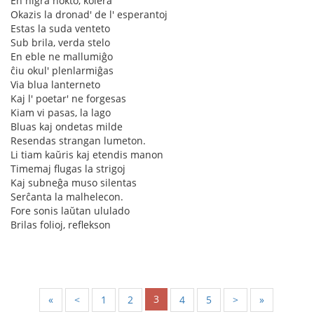
En nigra nokto, kolera
Okazis la dronad' de l' esperantoj
Estas la suda venteto
Sub brila, verda stelo
En eble ne mallumiĝo
ĉiu okul' plenlarmiĝas
Via blua lanterneto
Kaj l' poetar' ne forgesas
Kiam vi pasas, la lago
Bluas kaj ondetas milde
Resendas strangan lumeton.
Li tiam kaŭris kaj etendis manon
Timemaj flugas la strigoj
Kaj subneĝa muso silentas
Serĉanta la malhelecon.
Fore sonis laŭtan ululado
Brilas folioj, reflekson
3
«
<
1
2
4
5
>
»