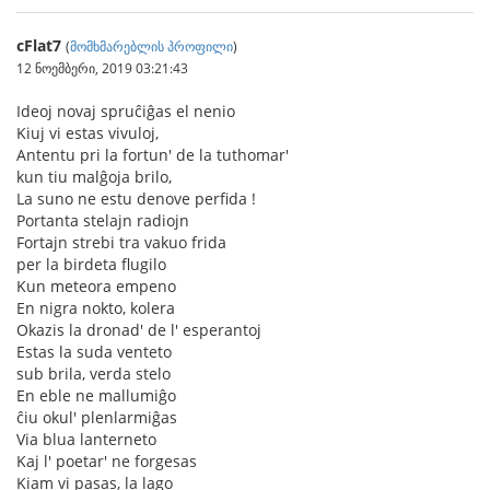
cFlat7
(
მომხმარებლის პროფილი
)
12 ნოემბერი, 2019 03:21:43
Ideoj novaj spruĉiĝas el nenio
Kiuj vi estas vivuloj,
Antentu pri la fortun' de la tuthomar'
kun tiu malĝoja brilo,
La suno ne estu denove perfida !
Portanta stelajn radiojn
Fortajn strebi tra vakuo frida
per la birdeta flugilo
Kun meteora empeno
En nigra nokto, kolera
Okazis la dronad' de l' esperantoj
Estas la suda venteto
sub brila, verda stelo
En eble ne mallumiĝo
ĉiu okul' plenlarmiĝas
Via blua lanterneto
Kaj l' poetar' ne forgesas
Kiam vi pasas, la lago