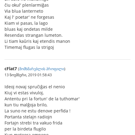
ĉiu okul' plenlarmiĝas
Via blua lanterneto
Kaj l' poetar' ne forgesas
Kiam vi pasas, la lago
bluas kaj ondetas milde
Resendas strangan lumeton.
Li tiam kaŭris kaj etendis manon
Timemaj flugas la strigoj
cFlat7
(
მომხმარებლის პროფილი
)
13 ნოემბერი, 2019 01:58:43
Ideoj novaj spruĉiĝas el nenio
Kiuj vi estas vivuloj,
Antentu pri la fortun' de la tuthomar'
kun tiu malĝoja brilo,
La suno ne estu denove perfida !
Portanta stelajn radiojn
Fortajn strebi tra vakuo frida
per la birdeta flugilo
Kun meteora empeno