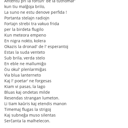
Antentu pri la fortun' de la tuthomar'
kun tiu malĝoja brilo,
La suno ne estu denove perfida !
Portanta stelajn radiojn
Fortajn strebi tra vakuo frida
per la birdeta flugilo
Kun meteora empeno
En nigra nokto, kolera
Okazis la dronad' de l' esperantoj
Estas la suda venteto
Sub brila, verda stelo
En eble ne mallumiĝo
ĉiu okul' plenlarmiĝas
Via blua lanterneto
Kaj l' poetar' ne forgesas
Kiam vi pasas, la lago
Bluas kaj ondetas milde
Resendas strangan lumeton.
Li tiam kaŭris kaj etendis manon
Timemaj flugas la strigoj
Kaj subneĝa muso silentas
Serĉanta la malhelecon.