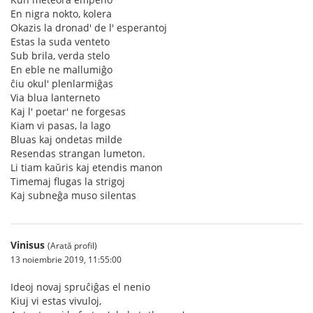
En nigra nokto, kolera
Okazis la dronad' de l' esperantoj
Estas la suda venteto
Sub brila, verda stelo
En eble ne mallumiĝo
ĉiu okul' plenlarmiĝas
Via blua lanterneto
Kaj l' poetar' ne forgesas
Kiam vi pasas, la lago
Bluas kaj ondetas milde
Resendas strangan lumeton.
Li tiam kaŭris kaj etendis manon
Timemaj flugas la strigoj
Kaj subneĝa muso silentas
Vinisus
(Arată profil)
13 noiembrie 2019, 11:55:00
Ideoj novaj spruĉiĝas el nenio
Kiuj vi estas vivuloj,