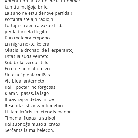
Antentu pri la fortun' de la tuthomar'
kun tiu malĝoja brilo,
La suno ne estu denove perfida !
Portanta stelajn radiojn
Fortajn strebi tra vakuo frida
per la birdeta flugilo
Kun meteora empeno
En nigra nokto, kolera
Okazis la dronad' de l' esperantoj
Estas la suda venteto
Sub brila, verda stelo
En eble ne mallumiĝo
ĉiu okul' plenlarmiĝas
Via blua lanterneto
Kaj l' poetar' ne forgesas
Kiam vi pasas, la lago
Bluas kaj ondetas milde
Resendas strangan lumeton.
Li tiam kaŭris kaj etendis manon
Timemaj flugas la strigoj
Kaj subneĝa muso silentas
Serĉanta la malhelecon.