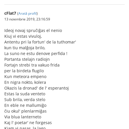
cFlat7
(
Arată profil
)
13 noiembrie 2019, 23:16:59
Ideoj novaj spruĉiĝas el nenio
Kiuj vi estas vivuloj,
Antentu pri la fortun' de la tuthomar'
kun tiu malĝoja brilo,
La suno ne estu denove perfida !
Portanta stelajn radiojn
Fortajn strebi tra vakuo frida
per la birdeta flugilo
Kun meteora empeno
En nigra nokto, kolera
Okazis la dronad' de l' esperantoj
Estas la suda venteto
Sub brila, verda stelo
En eble ne mallumiĝo
ĉiu okul' plenlarmiĝas
Via blua lanterneto
Kaj l' poetar' ne forgesas
Kiam vi pasas, la lago