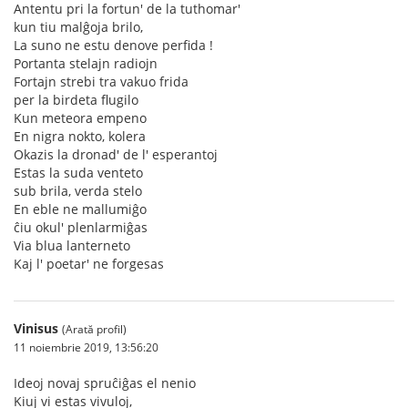
Antentu pri la fortun' de la tuthomar'
kun tiu malĝoja brilo,
La suno ne estu denove perfida !
Portanta stelajn radiojn
Fortajn strebi tra vakuo frida
per la birdeta flugilo
Kun meteora empeno
En nigra nokto, kolera
Okazis la dronad' de l' esperantoj
Estas la suda venteto
sub brila, verda stelo
En eble ne mallumiĝo
ĉiu okul' plenlarmiĝas
Via blua lanterneto
Kaj l' poetar' ne forgesas
Vinisus
(Arată profil)
11 noiembrie 2019, 13:56:20
Ideoj novaj spruĉiĝas el nenio
Kiuj vi estas vivuloj,