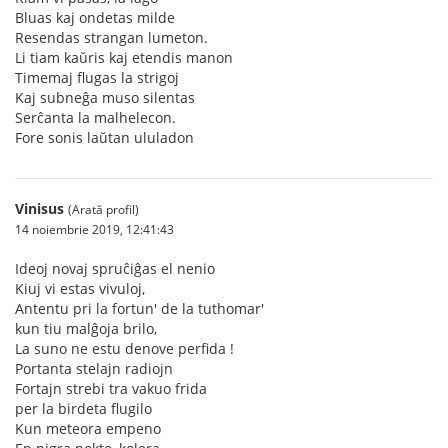
Bluas kaj ondetas milde
Resendas strangan lumeton.
Li tiam kaŭris kaj etendis manon
Timemaj flugas la strigoj
Kaj subneĝa muso silentas
Serĉanta la malhelecon.
Fore sonis laŭtan ululadon
Vinisus
(Arată profil)
14 noiembrie 2019, 12:41:43
Ideoj novaj spruĉiĝas el nenio
Kiuj vi estas vivuloj,
Antentu pri la fortun' de la tuthomar'
kun tiu malĝoja brilo,
La suno ne estu denove perfida !
Portanta stelajn radiojn
Fortajn strebi tra vakuo frida
per la birdeta flugilo
Kun meteora empeno