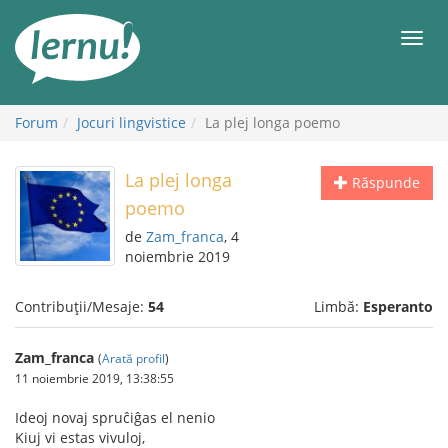
Mergi
la
Meni
conținut
Forum
Jocuri lingvistice
La plej longa poemo
La plej longa
Răspunde
poemo
de
Zam_franca
, 4
noiembrie 2019
Contribuții/Mesaje:
54
Limbă:
Esperanto
Zam_franca
(
Arată profil
)
11 noiembrie 2019, 13:38:55
Ideoj novaj spruĉiĝas el nenio
Kiuj vi estas vivuloj,