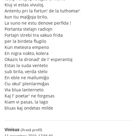
Kiuj vi estas vivuloj,
Antentu pri la fortun' de la tuthomar'
kun tiu malĝoja brilo,
La suno ne estu denove perfida !
Portanta stelajn radiojn
Fortajn strebi tra vakuo frida
per la birdeta flugilo
Kun meteora empeno
En nigra nokto, kolera
Okazis la dronad' de l' esperantoj
Estas la suda venteto
sub brila, verda stelo
En eble ne mallumiĝo
ĉiu okul' plenlarmiĝas
Via blua lanterneto
Kaj l' poetar' ne forgesas
Kiam vi pasas, la lago
bluas kaj ondetas milde
Vinisus
(Arată profil)
11 noiembrie 2019, 17:56:49