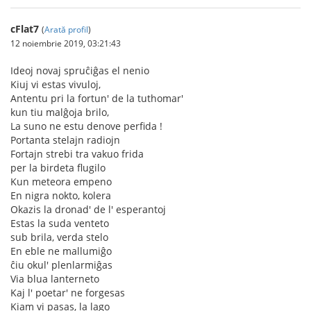
cFlat7
(
Arată profil
)
12 noiembrie 2019, 03:21:43
Ideoj novaj spruĉiĝas el nenio
Kiuj vi estas vivuloj,
Antentu pri la fortun' de la tuthomar'
kun tiu malĝoja brilo,
La suno ne estu denove perfida !
Portanta stelajn radiojn
Fortajn strebi tra vakuo frida
per la birdeta flugilo
Kun meteora empeno
En nigra nokto, kolera
Okazis la dronad' de l' esperantoj
Estas la suda venteto
sub brila, verda stelo
En eble ne mallumiĝo
ĉiu okul' plenlarmiĝas
Via blua lanterneto
Kaj l' poetar' ne forgesas
Kiam vi pasas, la lago