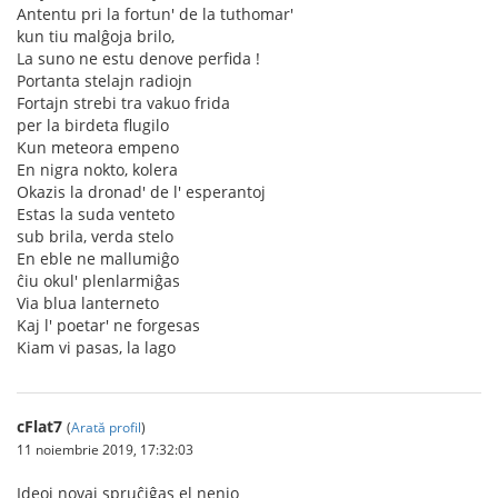
Antentu pri la fortun' de la tuthomar'
kun tiu malĝoja brilo,
La suno ne estu denove perfida !
Portanta stelajn radiojn
Fortajn strebi tra vakuo frida
per la birdeta flugilo
Kun meteora empeno
En nigra nokto, kolera
Okazis la dronad' de l' esperantoj
Estas la suda venteto
sub brila, verda stelo
En eble ne mallumiĝo
ĉiu okul' plenlarmiĝas
Via blua lanterneto
Kaj l' poetar' ne forgesas
Kiam vi pasas, la lago
cFlat7
(
Arată profil
)
11 noiembrie 2019, 17:32:03
Ideoj novaj spruĉiĝas el nenio