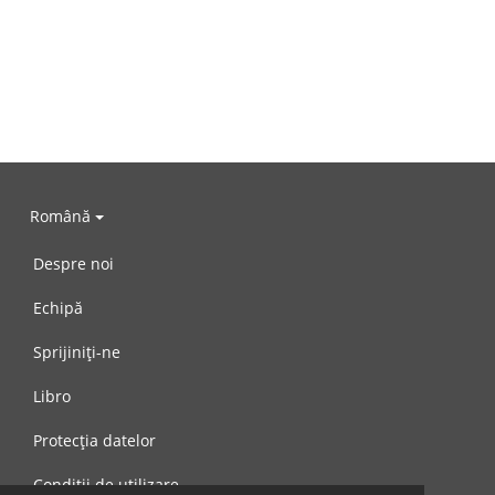
Română
Despre noi
Echipă
Sprijiniți-ne
Libro
Protecția datelor
Condiții de utilizare