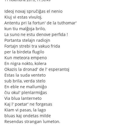
Ideoj novaj spruĉiĝas el nenio
Kiuj vi estas vivuloj,
Antentu pri la fortun' de la tuthomar'
kun tiu malĝoja brilo,
La suno ne estu denove perfida !
Portanta stelajn radiojn
Fortajn strebi tra vakuo frida
per la birdeta flugilo
Kun meteora empeno
En nigra nokto, kolera
Okazis la dronad' de l' esperantoj
Estas la suda venteto
sub brila, verda stelo
En eble ne mallumiĝo
ĉiu okul' plenlarmiĝas
Via blua lanterneto
Kaj l' poetar' ne forgesas
Kiam vi pasas, la lago
bluas kaj ondetas milde
Resendas strangan lumeton.