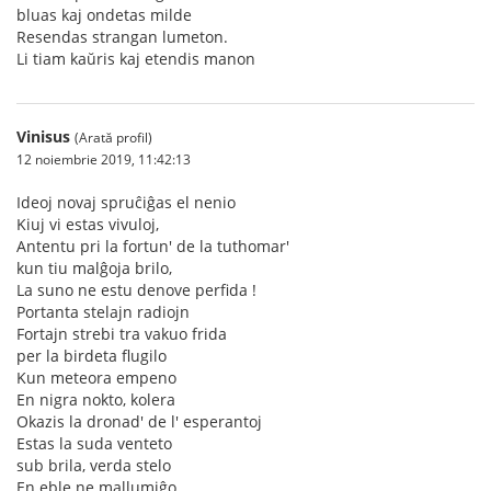
bluas kaj ondetas milde
Resendas strangan lumeton.
Li tiam kaŭris kaj etendis manon
Vinisus
(Arată profil)
12 noiembrie 2019, 11:42:13
Ideoj novaj spruĉiĝas el nenio
Kiuj vi estas vivuloj,
Antentu pri la fortun' de la tuthomar'
kun tiu malĝoja brilo,
La suno ne estu denove perfida !
Portanta stelajn radiojn
Fortajn strebi tra vakuo frida
per la birdeta flugilo
Kun meteora empeno
En nigra nokto, kolera
Okazis la dronad' de l' esperantoj
Estas la suda venteto
sub brila, verda stelo
En eble ne mallumiĝo