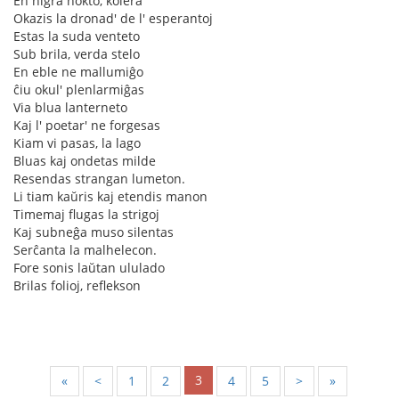
En nigra nokto, kolera
Okazis la dronad' de l' esperantoj
Estas la suda venteto
Sub brila, verda stelo
En eble ne mallumiĝo
ĉiu okul' plenlarmiĝas
Via blua lanterneto
Kaj l' poetar' ne forgesas
Kiam vi pasas, la lago
Bluas kaj ondetas milde
Resendas strangan lumeton.
Li tiam kaŭris kaj etendis manon
Timemaj flugas la strigoj
Kaj subneĝa muso silentas
Serĉanta la malhelecon.
Fore sonis laŭtan ululado
Brilas folioj, reflekson
3
«
<
1
2
4
5
>
»