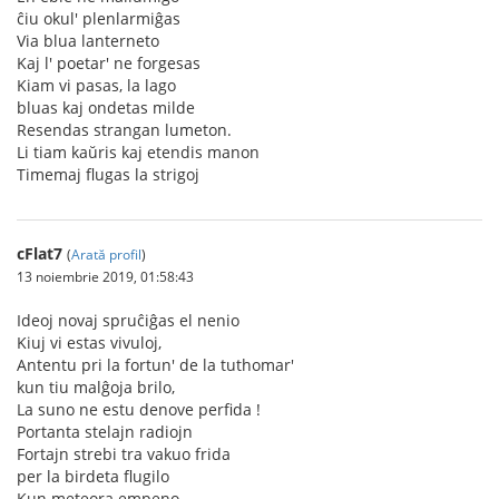
ĉiu okul' plenlarmiĝas
Via blua lanterneto
Kaj l' poetar' ne forgesas
Kiam vi pasas, la lago
bluas kaj ondetas milde
Resendas strangan lumeton.
Li tiam kaŭris kaj etendis manon
Timemaj flugas la strigoj
cFlat7
(
Arată profil
)
13 noiembrie 2019, 01:58:43
Ideoj novaj spruĉiĝas el nenio
Kiuj vi estas vivuloj,
Antentu pri la fortun' de la tuthomar'
kun tiu malĝoja brilo,
La suno ne estu denove perfida !
Portanta stelajn radiojn
Fortajn strebi tra vakuo frida
per la birdeta flugilo
Kun meteora empeno