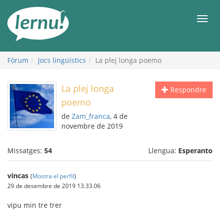
Al
contingut
Men
Fòrum
Jocs lingüístics
La plej longa poemo
La plej longa
Respondre
poemo
de
Zam_franca
, 4 de
novembre de 2019
Missatges:
54
Llengua:
Esperanto
vincas
(
Mostra el perfil
)
29 de desembre de 2019 13.33.06
vipu min tre trer