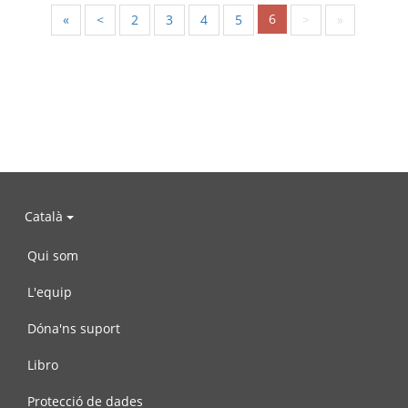
6
«
<
2
3
4
5
>
»
Català
Qui som
L'equip
Dóna'ns suport
Libro
Protecció de dades