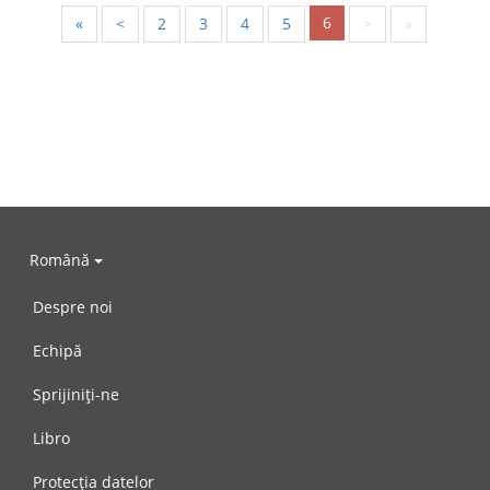
6
«
<
2
3
4
5
>
»
Română
Despre noi
Echipă
Sprijiniți-ne
Libro
Protecția datelor