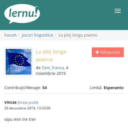
Mergi
la
Meni
conținut
Forum
Jocuri lingvistice
La plej longa poemo
La plej longa
Răspunde
poemo
de
Zam_franca
, 4
noiembrie 2019
Contribuții/Mesaje:
54
Limbă:
Esperanto
vincas
(
Arată profil
)
29 decembrie 2019, 13:33:06
vipu min tre trer