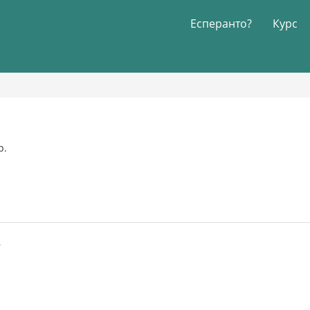
Есперанто?
Курс
р.
6