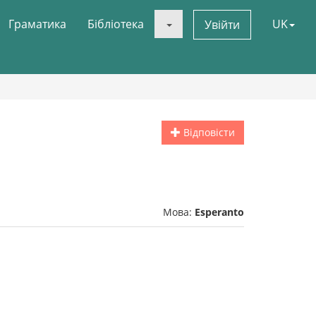
Граматика
Бібліотека
UK
Увійти
Відповісти
Мова:
Esperanto