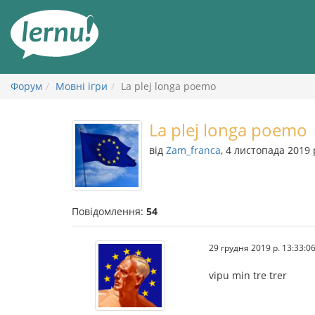
До
змісту
Форум
Мовні ігри
La plej longa poemo
La plej longa poemo
від
Zam_franca
, 4 листопада 2019 
Повідомлення:
54
29 грудня 2019 р. 13:33:0
vipu min tre trer