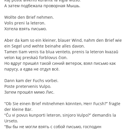
А затем подбежала проворная Мышь.
Wollte den Brief nehmen.
Volis preni la leteron.
Хотела взять письмо.
Aber da kam so ein kleiner, blauer Wind, nahm den Brief wie
ein Segel und wehte beinahe alles davon.
Tamen tiam venis tia blua venteto, prenis la leteron kvazaŭ
velon kaj preskaŭ forblovus ĉion.
Но вдруг пришёл такой синий ветерок, взял письмо как
парусу, а едва не отдул всё.
Dann kam der Fuchs vorbei.
Poste pretervenis Vulpo.
Затем прошёл мимо Лис.
“Ob Sie einen Brief mitnehmen könnten, Herr Fucsh?” fragte
der kleine Bär.
“Ĉu vi povus kunporti leteron, sinjoro Vulpo?” demandis la
Urseto.
“Вы бы не могли взять с собой письмо, господин