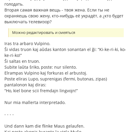
голодать.
Вторая самая важная вещь - твоя жена. Если ты не
охраняешь свою жену, кто-нибудь её украдёт, а ¿кто будет
выключать телевизор?
Можно редактировать и смеяться
Iras tra arbaro Vulpino.
Ŝi vidas truon kaj aŭdas kanton sonantan el ĝi: “Ki-ke-ri-ki, ko-
ke-ri-ko!”
Ŝi saltas en truon.
Subite laŭta ŝriko, poste: nur silento.
Elrampas Vulpino kaj forkuras el arbustoj.
Poste eliras Lupo, suprenigas (fermi, butonas, zipas)
pantalonon kaj diras:
“Ho, kiel bone scii fremdajn lingvojn!”
Nur mia mallerta interpretado.
- - - -
Und dann kam die flinke Maus gelaufen.
Kaj poste alvenis kurante la vigla Muŝo.