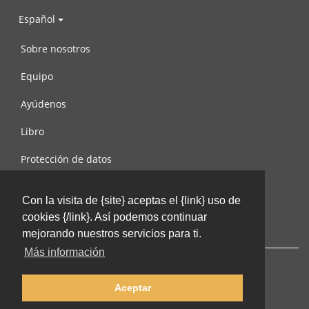
Español
Sobre nosotros
Equipo
Ayúdenos
Libro
Protección de datos
Condiciones de uso
Con la visita de {site} aceptas el {link} uso de
Contáctenos
cookies {/link}. Así podemos continuar
mejorando nuestros servicios para ti.
Más información
Aceptar
© 2002-2026 lernu.net |
Impressum