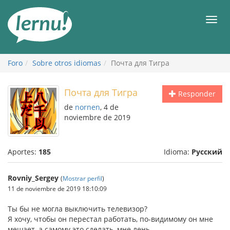
Contenido
Men
Foro
Sobre otros idiomas
Почта для Тигра
Почта для Тигра
Responder
de
nornen
, 4 de
noviembre de 2019
Aportes:
185
Idioma:
Русский
Rovniy_Sergey
(
Mostrar perfil
)
11 de noviembre de 2019 18:10:09
Ты бы не могла выключить телевизор?
Я хочу, чтобы он перестал работать, по-видимому он мне
мешает, а самому это сделать, мне лень.