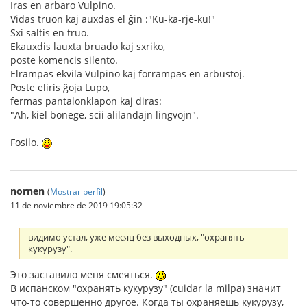
Iras en arbaro Vulpino.
Vidas truon kaj auxdas el ĝin :"Ku-ka-rje-ku!"
Sxi saltis en truo.
Ekauxdis lauxta bruado kaj sxriko,
poste komencis silento.
Elrampas ekvila Vulpino kaj forrampas en arbustoj.
Poste eliris ĝoja Lupo,
fermas pantalonklapon kaj diras:
"Ah, kiel bonege, scii alilandajn lingvojn".
Fosilo.
nornen
(
Mostrar perfil
)
11 de noviembre de 2019 19:05:32
видимо устал, уже месяц без выходных, "охранять
кукурузу".
Это заставило меня смеяться.
В испанском "охранять кукурузу" (cuidar la milpa) значит
что-то совершенно другое. Когда ты охраняешь кукурузу,