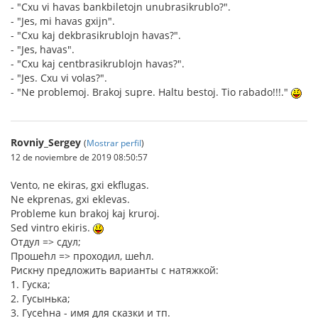
- "Cxu vi havas bankbiletojn unubrasikrublo?".
- "Jes, mi havas gxijn".
- "Cxu kaj dekbrasikrublojn havas?".
- "Jes, havas".
- "Cxu kaj centbrasikrublojn havas?".
- "Jes. Cxu vi volas?".
- "Ne problemoj. Brakoj supre. Haltu bestoj. Tio rabado!!!."
Rovniy_Sergey
(
Mostrar perfil
)
12 de noviembre de 2019 08:50:57
Vento, ne ekiras, gxi ekflugas.
Ne ekprenas, gxi eklevas.
Probleme kun brakoj kaj kruroj.
Sed vintro ekiris.
Отдул => сдул;
Прошеhл => проходил, шеhл.
Рискну предложить варианты с натяжкой:
1. Гуска;
2. Гусынька;
3. Гусеhна - имя для сказки и тп.