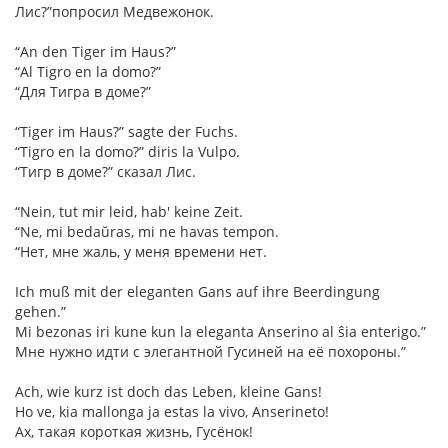
Лис?”попросил Медвежонок.
“An den Tiger im Haus?”
“Al Tigro en la domo?”
“Для Тигра в доме?”
“Tiger im Haus?” sagte der Fuchs.
“Tigro en la domo?” diris la Vulpo.
“Тигр в доме?” сказал Лис.
“Nein, tut mir leid, hab' keine Zeit.
“Ne, mi bedaŭras, mi ne havas tempon.
“Нет, мне жаль, у меня времени нет.
Ich muß mit der eleganten Gans auf ihre Beerdingung
gehen.”
Mi bezonas iri kune kun la eleganta Anserino al ŝia enterigo.”
Мне нужно идти с элегантной Гусиней на её похороны.”
Ach, wie kurz ist doch das Leben, kleine Gans!
Ho ve, kia mallonga ja estas la vivo, Anserineto!
Ах, такая короткая жизнь, Гусёнок!