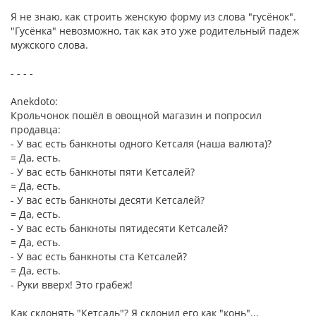
Я не знаю, как строить женскую форму из слова "гусёнок".
"Гусёнка" невозможно, так как это уже родительный падеж
мужского слова.
- - - -
Anekdoto:
Крольчонок пошёл в овощной магазин и попросил
продавца:
- У вас есть банкноты одного Кетсаля (наша валюта)?
= Да, есть.
- У вас есть банкноты пяти Кетсалей?
= Да, есть.
- У вас есть банкноты десяти Кетсалей?
= Да, есть.
- У вас есть банкноты пятидесяти Кетсалей?
= Да, есть.
- У вас есть банкноты ста Кетсалей?
= Да, есть.
- Руки вверх! Это грабеж!
Как склонять "Кетсаль"? Я склонил его как "конь"...