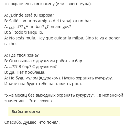
ты охраняешь свою жену (или своего мужа).
A: ¿Dónde está tu esposa?
B: Salió con unos amigos del trabajo a un bar.
A: ¿¿¿...??? ¿A un bar? ¿Con amigos?
B: Sí, todo tranquilo.
A: No seás mula. Hay que cuidar la milpa. Sino te va a poner
cachos.
A: Где твоя жена?
B: Она вышла с друзьями работы в бар.
A: …??? В бар? С друзьями?
B: Да. Нет проблема.
A: Не будь мулом (=дураком). Нужно охранять кукурузу.
Иначе она будет тебе наставлять рога.
"Уже месяц без выходных охранять кукурузу"... в испанской
значении ... Это сложно.
Вы бы не могли
Спасибо. Думаю, что понял.