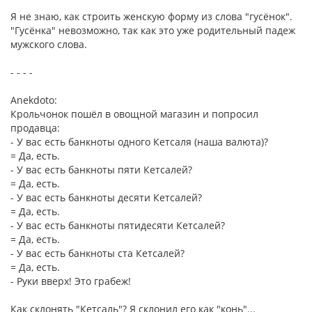
Я не знаю, как строить женскую форму из слова "гусёнок".
"Гусёнка" невозможно, так как это уже родительный падеж
мужского слова.
- - - -
Anekdoto:
Крольчонок пошёл в овощной магазин и попросил
продавца:
- У вас есть банкноты одного Кетсаля (наша валюта)?
= Да, есть.
- У вас есть банкноты пяти Кетсалей?
= Да, есть.
- У вас есть банкноты десяти Кетсалей?
= Да, есть.
- У вас есть банкноты пятидесяти Кетсалей?
= Да, есть.
- У вас есть банкноты ста Кетсалей?
= Да, есть.
- Руки вверх! Это грабеж!
Как склонять "Кетсаль"? Я склонил его как "конь"...