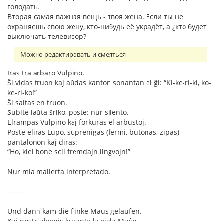
голодать.
Вторая самая важная вещь - твоя жена. Если ты не
охраняешь свою жену, кто-нибудь её украдёт, а ¿кто будет
выключать телевизор?
Можно редактировать и смеяться
Iras tra arbaro Vulpino.
Ŝi vidas truon kaj aŭdas kanton sonantan el ĝi: “Ki-ke-ri-ki, ko-
ke-ri-ko!”
Ŝi saltas en truon.
Subite laŭta ŝriko, poste: nur silento.
Elrampas Vulpino kaj forkuras el arbustoj.
Poste eliras Lupo, suprenigas (fermi, butonas, zipas)
pantalonon kaj diras:
“Ho, kiel bone scii fremdajn lingvojn!”
Nur mia mallerta interpretado.
- - - -
Und dann kam die flinke Maus gelaufen.
Kaj poste alvenis kurante la vigla Muŝo.