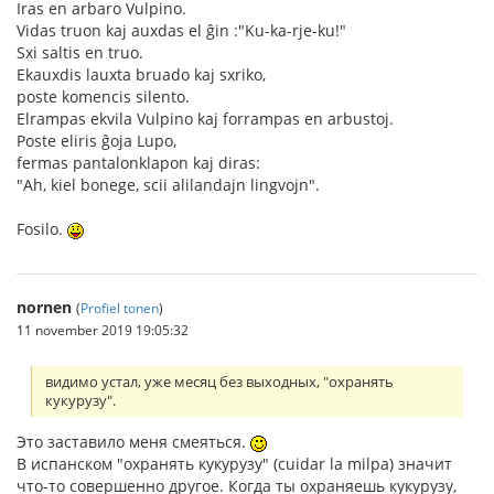
Iras en arbaro Vulpino.
Vidas truon kaj auxdas el ĝin :"Ku-ka-rje-ku!"
Sxi saltis en truo.
Ekauxdis lauxta bruado kaj sxriko,
poste komencis silento.
Elrampas ekvila Vulpino kaj forrampas en arbustoj.
Poste eliris ĝoja Lupo,
fermas pantalonklapon kaj diras:
"Ah, kiel bonege, scii alilandajn lingvojn".
Fosilo.
nornen
(
Profiel tonen
)
11 november 2019 19:05:32
видимо устал, уже месяц без выходных, "охранять
кукурузу".
Это заставило меня смеяться.
В испанском "охранять кукурузу" (cuidar la milpa) значит
что-то совершенно другое. Когда ты охраняешь кукурузу,