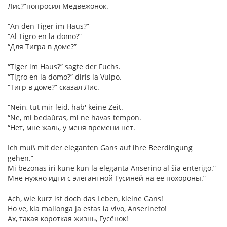
Лис?”попросил Медвежонок.
“An den Tiger im Haus?”
“Al Tigro en la domo?”
“Для Тигра в доме?”
“Tiger im Haus?” sagte der Fuchs.
“Tigro en la domo?” diris la Vulpo.
“Тигр в доме?” сказал Лис.
“Nein, tut mir leid, hab' keine Zeit.
“Ne, mi bedaŭras, mi ne havas tempon.
“Нет, мне жаль, у меня времени нет.
Ich muß mit der eleganten Gans auf ihre Beerdingung
gehen.”
Mi bezonas iri kune kun la eleganta Anserino al ŝia enterigo.”
Мне нужно идти с элегантной Гусиней на её похороны.”
Ach, wie kurz ist doch das Leben, kleine Gans!
Ho ve, kia mallonga ja estas la vivo, Anserineto!
Ах, такая короткая жизнь, Гусёнок!