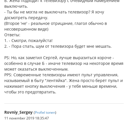
Б. Жена подходит к телевизору с очевидным намерением
выключить.
- Ты бы не могла не выключать телевизор? Я хочу
досмотреть передачу.
(Второе 'не' - реальное отрицание, глагол обычно в
несовершенном виде)
Ответы:
1. - Смотри, пожалуйста!
2. - Пора спать, шум от телевизора будет мне мешать.
PS: Но, как заметил Сергей, лучше выразиться короче -
особенно в случае Б - иначе телевизор на некоторое время
может оказаться выключенным.
PPS: Современные телевизоры имеют пульт управления,
называемый в быту "лентяйка". Жена просто берёт пульт и
нажимает кнопку выключения - у тебя меньше времени,
чтобы это предотвратить.
Rovniy_Sergey
(
Profiel tonen
)
11 november 2019 18:35:47