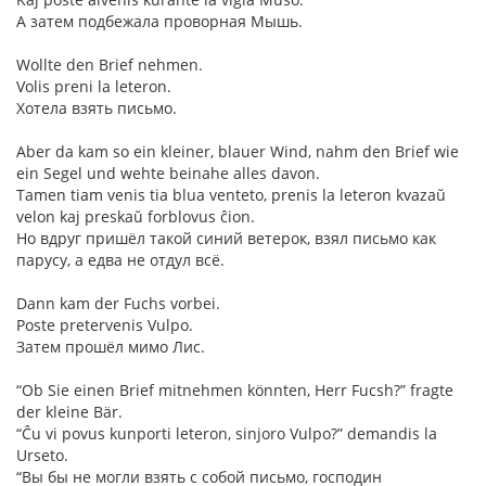
А затем подбежала проворная Мышь.
Wollte den Brief nehmen.
Volis preni la leteron.
Хотела взять письмо.
Aber da kam so ein kleiner, blauer Wind, nahm den Brief wie
ein Segel und wehte beinahe alles davon.
Tamen tiam venis tia blua venteto, prenis la leteron kvazaŭ
velon kaj preskaŭ forblovus ĉion.
Но вдруг пришёл такой синий ветерок, взял письмо как
парусу, а едва не отдул всё.
Dann kam der Fuchs vorbei.
Poste pretervenis Vulpo.
Затем прошёл мимо Лис.
“Ob Sie einen Brief mitnehmen könnten, Herr Fucsh?” fragte
der kleine Bär.
“Ĉu vi povus kunporti leteron, sinjoro Vulpo?” demandis la
Urseto.
“Вы бы не могли взять с собой письмо, господин