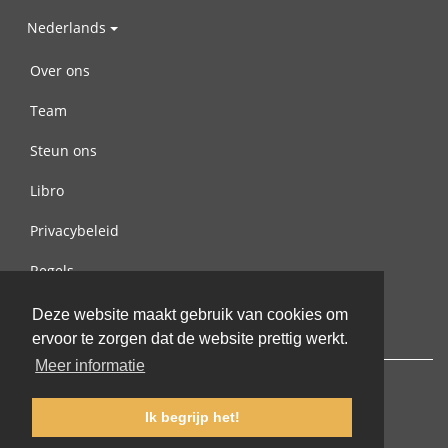
Nederlands
Over ons
Team
Steun ons
Libro
Privacybeleid
Regels
Contact met ons opnemen
Deze website maakt gebruik van cookies om
ervoor te zorgen dat de website prettig werkt.
Meer informatie
Ik begrijp het!
© 2002-2026 lernu.net |
Impressum