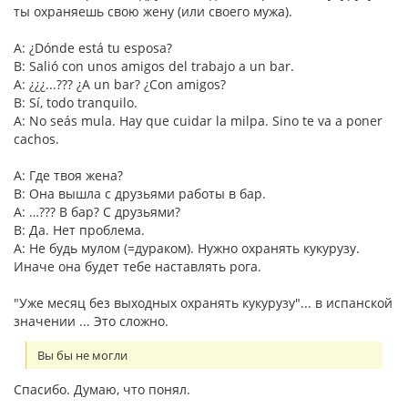
ты охраняешь свою жену (или своего мужа).
A: ¿Dónde está tu esposa?
B: Salió con unos amigos del trabajo a un bar.
A: ¿¿¿...??? ¿A un bar? ¿Con amigos?
B: Sí, todo tranquilo.
A: No seás mula. Hay que cuidar la milpa. Sino te va a poner
cachos.
A: Где твоя жена?
B: Она вышла с друзьями работы в бар.
A: …??? В бар? С друзьями?
B: Да. Нет проблема.
A: Не будь мулом (=дураком). Нужно охранять кукурузу.
Иначе она будет тебе наставлять рога.
"Уже месяц без выходных охранять кукурузу"... в испанской
значении ... Это сложно.
Вы бы не могли
Спасибо. Думаю, что понял.