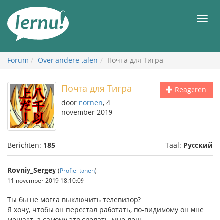
Naar
de
Men
inhoud
Forum
Over andere talen
Почта для Тигра
Почта для Тигра
Reageren
door
nornen
, 4
november 2019
Berichten:
185
Taal:
Русский
Rovniy_Sergey
(
Profiel tonen
)
11 november 2019 18:10:09
Ты бы не могла выключить телевизор?
Я хочу, чтобы он перестал работать, по-видимому он мне
мешает, а самому это сделать, мне лень.