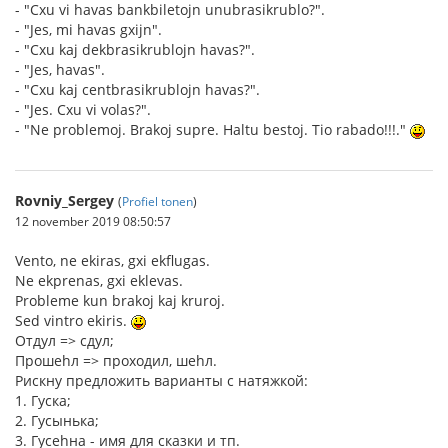
- "Cxu vi havas bankbiletojn unubrasikrublo?".
- "Jes, mi havas gxijn".
- "Cxu kaj dekbrasikrublojn havas?".
- "Jes, havas".
- "Cxu kaj centbrasikrublojn havas?".
- "Jes. Cxu vi volas?".
- "Ne problemoj. Brakoj supre. Haltu bestoj. Tio rabado!!!."
Rovniy_Sergey
(
Profiel tonen
)
12 november 2019 08:50:57
Vento, ne ekiras, gxi ekflugas.
Ne ekprenas, gxi eklevas.
Probleme kun brakoj kaj kruroj.
Sed vintro ekiris.
Отдул => сдул;
Прошеhл => проходил, шеhл.
Рискну предложить варианты с натяжкой:
1. Гуска;
2. Гусынька;
3. Гусеhна - имя для сказки и тп.