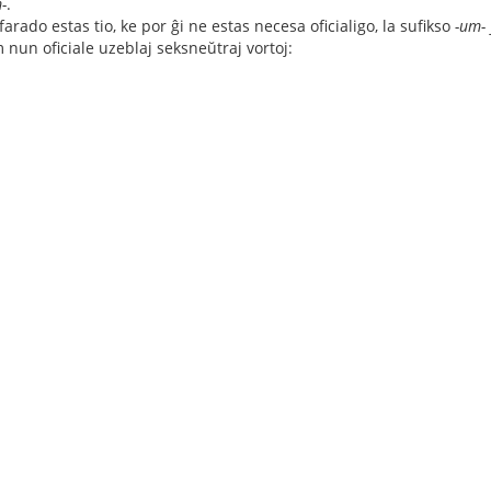
-
.
farado estas tio, ke por ĝi ne estas necesa oficialigo, la sufikso
-um-
m nun oficiale uzeblaj seksneŭtraj vortoj: