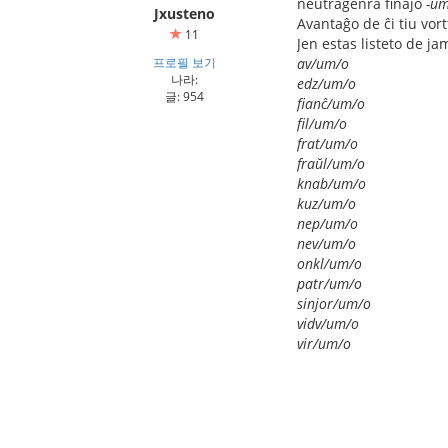
neŭtragenra finaĵo
-um
Jxusteno
Avantaĝo de ĉi tiu vort
11
Jen estas listeto de ja
프로필 보기
av/um/o
나라:
edz/um/o
글: 954
fianĉ/um/o
fil/um/o
frat/um/o
fraŭl/um/o
knab/um/o
kuz/um/o
nep/um/o
nev/um/o
onkl/um/o
patr/um/o
sinjor/um/o
vidv/um/o
vir/um/o