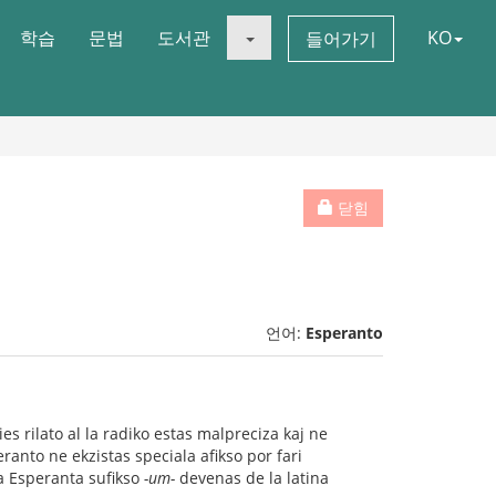
학습
문법
도서관
KO
들어가기
닫힘
언어:
Esperanto
ies rilato al la radiko estas malpreciza kaj ne
eranto ne ekzistas speciala afikso por fari
la Esperanta sufikso
-um-
devenas de la latina