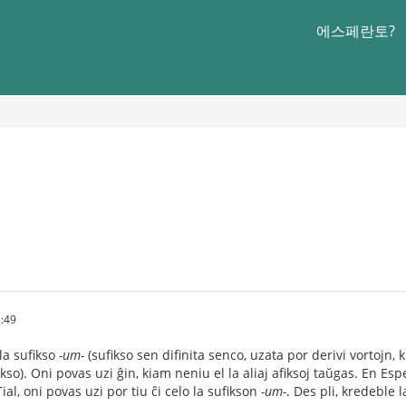
에스페란토?
:49
la sufikso
-um-
(sufikso sen difinita senco, uzata por derivi vortojn, k
kso). Oni povas uzi ĝin, kiam neniu el la aliaj afiksoj taŭgas. En Esp
ial, oni povas uzi por tiu ĉi celo la sufikson
-um-
. Des pli, kredeble 