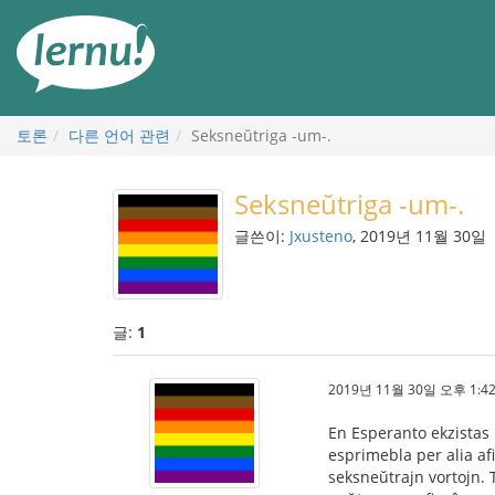
본
문
으
로
토론
다른 언어 관련
Seksneŭtriga -um-.
Seksneŭtriga -um-.
글쓴이:
Jxusteno
, 2019년 11월 30일
글:
1
2019년 11월 30일 오후 1:42
En Esperanto ekzistas 
esprimebla per alia afi
seksneŭtrajn vortojn. T