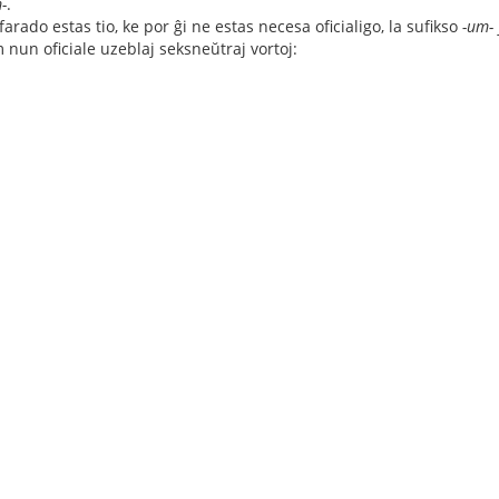
-
.
farado estas tio, ke por ĝi ne estas necesa oficialigo, la sufikso
-um-
m nun oficiale uzeblaj seksneŭtraj vortoj: