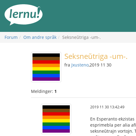
Til
innholdet
Forum
Om andre språk
Seksneŭtriga -um-.
Seksneŭtriga -um-.
fra
Jxusteno
,2019 11 30
Meldinger:
1
2019 11 30 13:42:49
En Esperanto ekzistas 
esprimebla per alia afi
seksneŭtrajn vortojn. T