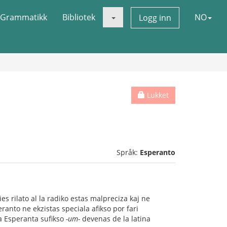
Grammatikk
Bibliotek
NO
Logg inn
Lukket
Språk:
Esperanto
ies rilato al la radiko estas malpreciza kaj ne
eranto ne ekzistas speciala afikso por fari
la Esperanta sufikso
-um-
devenas de la latina