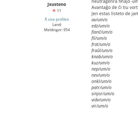
neŭtragenra finaĵo
-um
Jxusteno
Avantaĝo de ĉi tiu vort
11
Jen estas listeto de ja
Å vise profilen
av/um/o
Land:
edz/um/o
Meldinger: 954
fianĉ/um/o
fil/um/o
frat/um/o
fraŭl/um/o
knab/um/o
kuz/um/o
nep/um/o
nev/um/o
onkl/um/o
patr/um/o
sinjor/um/o
vidv/um/o
vir/um/o