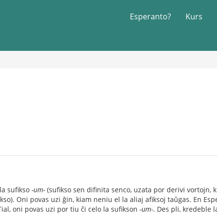
Esperanto?
Kurs
la sufikso
-um-
(sufikso sen difinita senco, uzata por derivi vortojn, k
kso). Oni povas uzi ĝin, kiam neniu el la aliaj afiksoj taŭgas. En Esp
ial, oni povas uzi por tiu ĉi celo la sufikson
-um-
. Des pli, kredeble 