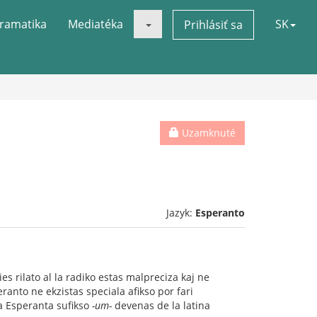
ramatika
Mediatéka
SK
Prihlásiť sa
Uzamknuté
Jazyk:
Esperanto
ies rilato al la radiko estas malpreciza kaj ne
eranto ne ekzistas speciala afikso por fari
la Esperanta sufikso
-um-
devenas de la latina