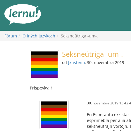
Späť
na
obsah
Fórum
O iných jazykoch
Seksneŭtriga -um-.
Seksneŭtriga -um-.
od
Jxusteno
, 30. novembra 2019
Príspevky:
1
30. novembra 2019 13:42:
En Esperanto ekzistas 
esprimebla per alia afi
seksneŭtrajn vortojn. T