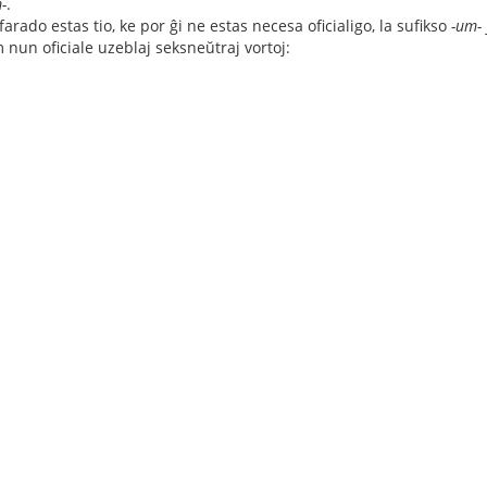
-
.
farado estas tio, ke por ĝi ne estas necesa oficialigo, la sufikso
-um-
m nun oficiale uzeblaj seksneŭtraj vortoj: