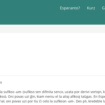
Esperanto?
Kurz
G
49
la sufikso
-um-
(sufikso sen difinita senco, uzata por derivi vortojn, k
kso). Oni povas uzi ĝin, kiam neniu el la aliaj afiksoj taŭgas. En Esp
ial, oni povas uzi por tiu ĉi celo la sufikson
-um-
. Des pli, kredeble 