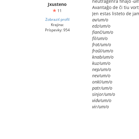
neŭtragenra finaĵo
-um
Jxusteno
Avantaĝo de ĉi tiu vort
11
Jen estas listeto de ja
Zobraziť profil
av/um/o
Krajina:
edz/um/o
Príspevky: 954
fianĉ/um/o
fil/um/o
frat/um/o
fraŭl/um/o
knab/um/o
kuz/um/o
nep/um/o
nev/um/o
onkl/um/o
patr/um/o
sinjor/um/o
vidv/um/o
vir/um/o