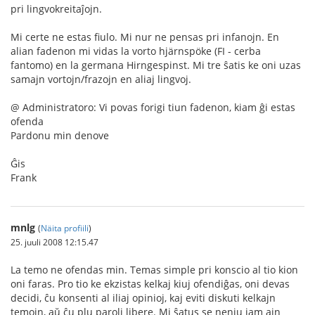
pri lingvokreitaĵojn.
Mi certe ne estas fiulo. Mi nur ne pensas pri infanojn. En
alian fadenon mi vidas la vorto hjärnspöke (FI - cerba
fantomo) en la germana Hirngespinst. Mi tre ŝatis ke oni uzas
samajn vortojn/frazojn en aliaj lingvoj.
@ Administratoro: Vi povas forigi tiun fadenon, kiam ĝi estas
ofenda
Pardonu min denove
Ĝis
Frank
mnlg
(
Näita profiili
)
25. juuli 2008 12:15.47
La temo ne ofendas min. Temas simple pri konscio al tio kion
oni faras. Pro tio ke ekzistas kelkaj kiuj ofendiĝas, oni devas
decidi, ĉu konsenti al iliaj opinioj, kaj eviti diskuti kelkajn
temojn, aŭ ĉu plu paroli libere. Mi ŝatus se neniu iam ajn