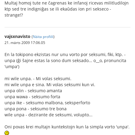
Multaj homoj tute ne ĉagrenas ke infanoj ricevas militludilojn
ktp sed tre indigniĝas se ili ekaŭdas ion pri sekseco -
strange!?
vajsxnavisto
(
Näita profiili
)
21. märts 2009 17:06.05
En la tokipono ekzistas nur unu vorto por seksumi, fiki, ktp. -
unpa (ĝi ŝajne estas la sono dum seksado... o__o, pronuncita
'umpa')
mi wile unpa. - Mi volas seksumi.
mi wile unpa e sina. Mi volas seksumi kun vi.
unpa olin - seksumo amanta
unpa wawa - seksumo forta
unpa ike - seksumo malbona, seksperforto
unpa pona - seksumo tre bona
wile unpa - dezirante de seksumi, volupto...
Oni povas krei multajn kuntekstojn kun la simpla vorto 'unpa'.