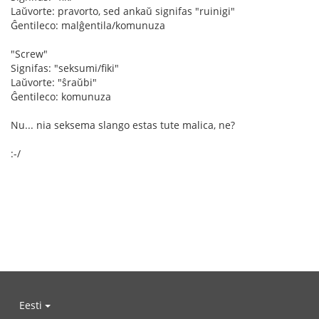
Laŭvorte: pravorto, sed ankaŭ signifas "ruinigi"
Ĝentileco: malĝentila/komunuza
"Screw"
Signifas: "seksumi/fiki"
Laŭvorte: "ŝraŭbi"
Ĝentileco: komunuza
Nu... nia seksema slango estas tute malica, ne?
:-/
Eesti