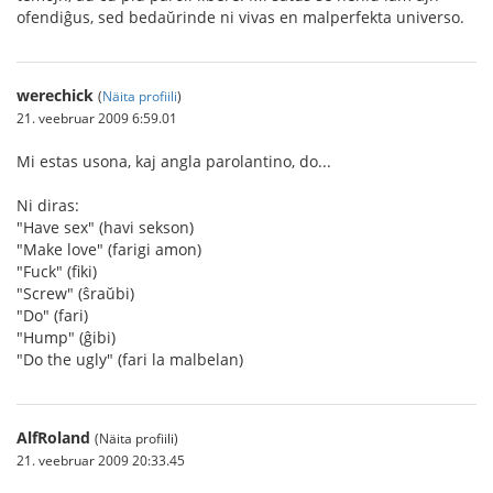
ofendiĝus, sed bedaŭrinde ni vivas en malperfekta universo.
werechick
(
Näita profiili
)
21. veebruar 2009 6:59.01
Mi estas usona, kaj angla parolantino, do...
Ni diras:
"Have sex" (havi sekson)
"Make love" (farigi amon)
"Fuck" (fiki)
"Screw" (ŝraŭbi)
"Do" (fari)
"Hump" (ĝibi)
"Do the ugly" (fari la malbelan)
AlfRoland
(Näita profiili)
21. veebruar 2009 20:33.45