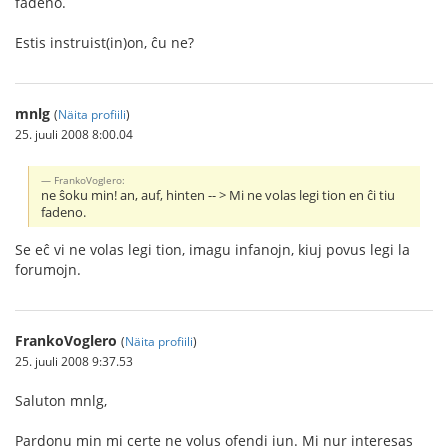
fadeno.
Estis instruist(in)on, ĉu ne?
mnlg
(
Näita profiili
)
25. juuli 2008 8:00.04
FrankoVoglero:
ne ŝoku min! an, auf, hinten -- > Mi ne volas legi tion en ĉi tiu
fadeno.
Se eĉ vi ne volas legi tion, imagu infanojn, kiuj povus legi la
forumojn.
FrankoVoglero
(
Näita profiili
)
25. juuli 2008 9:37.53
Saluton mnlg,
Pardonu min mi certe ne volus ofendi iun. Mi nur interesas