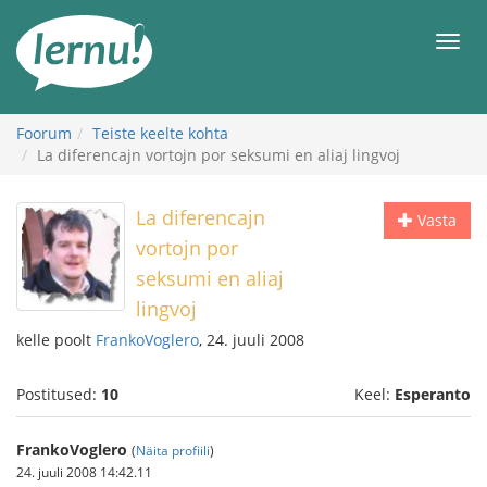
Sisu
juurde
Men
Foorum
Teiste keelte kohta
La diferencajn vortojn por seksumi en aliaj lingvoj
La diferencajn
Vasta
vortojn por
seksumi en aliaj
lingvoj
kelle poolt
FrankoVoglero
, 24. juuli 2008
Postitused:
10
Keel:
Esperanto
FrankoVoglero
(
Näita profiili
)
24. juuli 2008 14:42.11