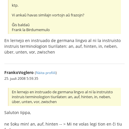
ktp.
Vi ankaŭ havas similajn vortojn aŭ frazojn?
Ĝis baldaŭ
Frank la Birdumemulo
En lernejo en instruado de germana lingvo al ni la instruisto
instruis terminologion tiurilaten: an, auf, hinten, in, neben,
über, unten, vor, zwischen
FrankoVoglero
(
Näita profiili
)
25. juuli 2008 5:59.35
En lernejo en instruado de germana lingvo al ni la instruisto
instruis terminologion tiurilaten: an, auf, hinten, in, neben,
über, unten, vor, zwischen
Saluton Iippa,
ne ŝoku min! an, auf, hinten -- > Mi ne volas legi tion en ĉi tiu