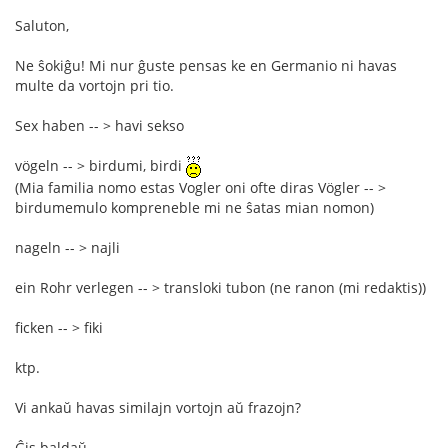
Saluton,
Ne ŝokiĝu! Mi nur ĝuste pensas ke en Germanio ni havas
multe da vortojn pri tio.
Sex haben -- > havi sekso
vögeln -- > birdumi, birdi
(Mia familia nomo estas Vogler oni ofte diras Vögler -- >
birdumemulo kompreneble mi ne ŝatas mian nomon)
nageln -- > najli
ein Rohr verlegen -- > transloki tubon (ne ranon (mi redaktis))
ficken -- > fiki
ktp.
Vi ankaŭ havas similajn vortojn aŭ frazojn?
Ĝis baldaŭ