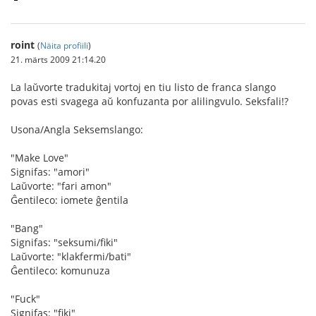
roint
(
Näita profiili
)
21. märts 2009 21:14.20
La laŭvorte tradukitaj vortoj en tiu listo de franca slango
povas esti svagega aŭ konfuzanta por alilingvulo. Seksfali!?
Usona/Angla Seksemslango:
"Make Love"
Signifas: "amori"
Laŭvorte: "fari amon"
Ĝentileco: iomete ĝentila
"Bang"
Signifas: "seksumi/fiki"
Laŭvorte: "klakfermi/bati"
Ĝentileco: komunuza
"Fuck"
Signifas: "fiki"