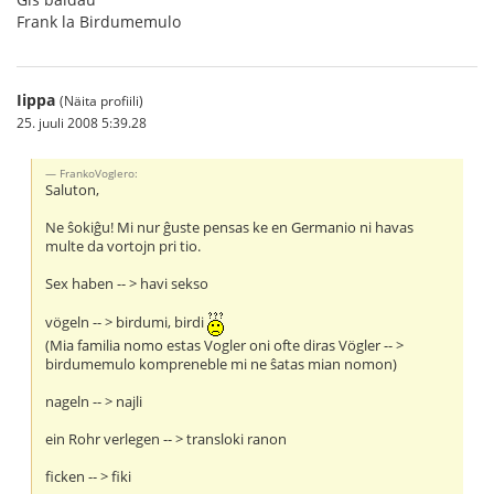
Frank la Birdumemulo
Iippa
(Näita profiili)
25. juuli 2008 5:39.28
FrankoVoglero:
Saluton,
Ne ŝokiĝu! Mi nur ĝuste pensas ke en Germanio ni havas
multe da vortojn pri tio.
Sex haben -- > havi sekso
vögeln -- > birdumi, birdi
(Mia familia nomo estas Vogler oni ofte diras Vögler -- >
birdumemulo kompreneble mi ne ŝatas mian nomon)
nageln -- > najli
ein Rohr verlegen -- > transloki ranon
ficken -- > fiki