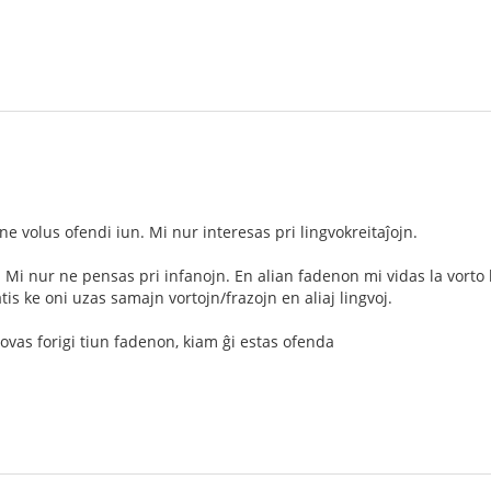
e volus ofendi iun. Mi nur interesas pri lingvokreitaĵojn.
o. Mi nur ne pensas pri infanojn. En alian fadenon mi vidas la vort
tis ke oni uzas samajn vortojn/frazojn en aliaj lingvoj.
ovas forigi tiun fadenon, kiam ĝi estas ofenda