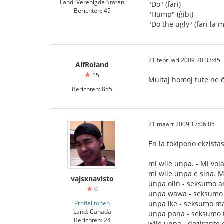
Land: Verenigde Staten
"Do" (fari)
Berichten: 45
"Hump" (ĝibi)
"Do the ugly" (fari la 
21 februari 2009 20:33:45
AlfRoland
15
Multaj homoj tute ne ĉa
Berichten: 855
21 maart 2009 17:06:05
En la tokipono ekzistas
mi wile unpa. - Mi vol
mi wile unpa e sina. M
vajsxnavisto
unpa olin - seksumo 
0
unpa wawa - seksumo 
Profiel tonen
unpa ike - seksumo ma
Land: Canada
unpa pona - seksumo 
Berichten: 24
wile unpa - dezirante 