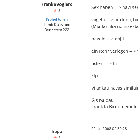
FrankoVoglero
Sex haben -- > havi se
3
Profiel tonen
vögeln -- > birdumi, b
Land: Duitsland
(Mia familia nomo est
Berichten: 222
nageln -- > najli
ein Rohr verlegen -- > 
ficken -- > fiki
ktp.
Vi ankaŭ havas similaj
Ĝis baldaŭ
Frank la Birdumemulo
25 juli 2008 05:39:28
Iippa
2