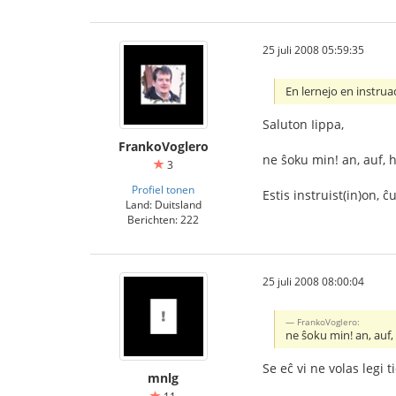
25 juli 2008 05:59:35
En lernejo en instrua
Saluton Iippa,
FrankoVoglero
ne ŝoku min! an, auf, h
3
Profiel tonen
Estis instruist(in)on, ĉ
Land: Duitsland
Berichten: 222
25 juli 2008 08:00:04
FrankoVoglero:
ne ŝoku min! an, auf, 
Se eĉ vi ne volas legi 
mnlg