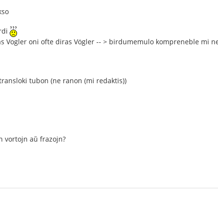
kso
irdi
as Vogler oni ofte diras Vögler -- > birdumemulo kompreneble mi 
transloki tubon (ne ranon (mi redaktis))
n vortojn aŭ frazojn?