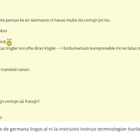
ste pensas ke en Germanio ni havas multe da vortojn pri tio.
ekso
irdi
tas Vogler oni ofte diras Vögler -- > birdumemulo kompreneble mi ne ŝata
> transloki ranon
jn vortojn aŭ frazojn?
lo
 de germana lingvo al ni la instruisto instruis terminologion tiurila