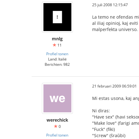
25 juli 2008 12:15:47
La temo ne ofendas min.
al iliaj opinioj, kaj e
malperfekta universo.
mnlg
11
Profiel tonen
Land: Italië
Berichten: 982
21 februari 2009 06:59:01
Mi estas usona, kaj ang
Ni diras:
"Have sex" (havi sekso
werechick
"Make love" (farigi am
0
"Fuck" (fiki)
Profiel tonen
"Screw" (ŝraŭbi)