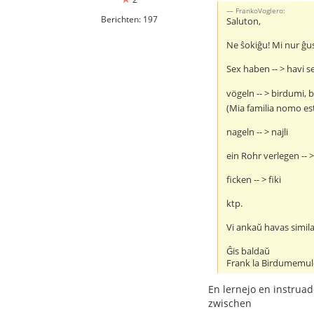
FrankoVoglero:
Berichten: 197
Saluton,
Ne ŝokiĝu! Mi nur ĝu
Sex haben -- > havi s
vögeln -- > birdumi, b
(Mia familia nomo es
nageln -- > najli
ein Rohr verlegen -- 
ficken -- > fiki
ktp.
Vi ankaŭ havas simila
Ĝis baldaŭ
Frank la Birdumemu
En lernejo en instruado
zwischen