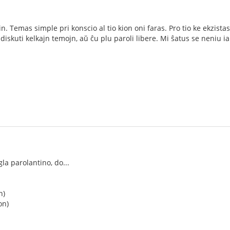
 Temas simple pri konscio al tio kion oni faras. Pro tio ke ekzistas
viti diskuti kelkajn temojn, aŭ ĉu plu paroli libere. Mi ŝatus se neni
la parolantino, do...
n)
on)