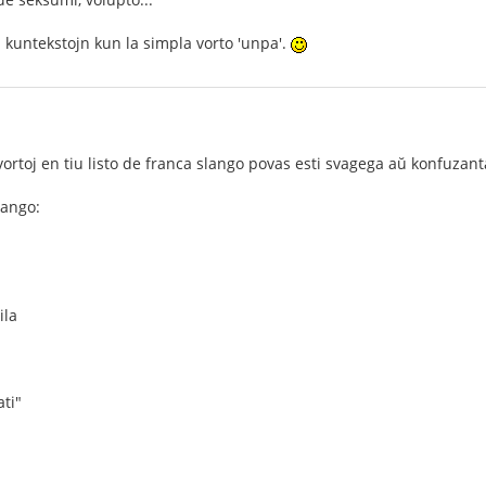
 kuntekstojn kun la simpla vorto 'unpa'.
vortoj en tiu listo de franca slango povas esti svagega aŭ konfuzanta
ango:
ila
"
ati"