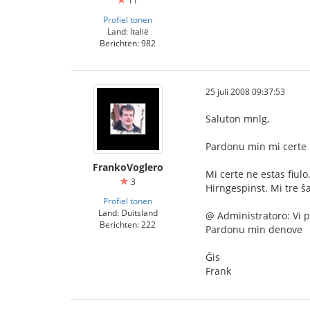
11
Profiel tonen
Land: Italië
Berichten: 982
25 juli 2008 09:37:53
Saluton mnlg,
Pardonu min mi certe n
FrankoVoglero
Mi certe ne estas fiul
3
Hirngespinst. Mi tre ŝa
Profiel tonen
Land: Duitsland
@ Administratoro: Vi p
Berichten: 222
Pardonu min denove
Ĝis
Frank