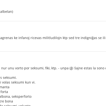
malbelan)
grenas ke infanoj ricevas militludilojn ktp sed tre indigniĝas se il
 nur unu vorto por seksumi, fiki, ktp. - unpa (ĝi ŝajne estas la son
as seksumi.
i volas seksumi kun vi.
amanta
forta
lbona, seksperforto
tre bona
de seksumi, volupto...