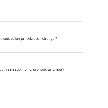
i ekaŭdas ion pri sekseco - strange!?
o dum seksado... o__o, pronuncita 'umpa')