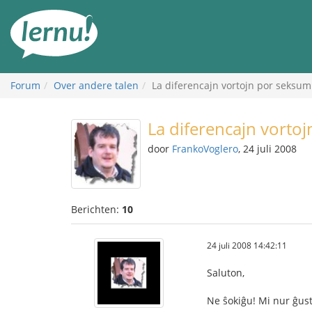
Naar
de
inhoud
Forum
Over andere talen
La diferencajn vortojn por seksumi 
La diferencajn vortoj
door
FrankoVoglero
, 24 juli 2008
Berichten:
10
24 juli 2008 14:42:11
Saluton,
Ne ŝokiĝu! Mi nur ĝust