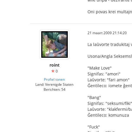
Oni povas krei multajn
21 maart 2009 21:14:20
La laŭvorte tradukitaj 
Usona/Angla Seksemsl
roint
"Make Love"
0
Signifas: "amori"
Profiel tonen
Laŭvorte: "fari amon"
Land: Verenigde Staten
Ĝentileco: iomete ĝent
Berichten: 54
"Bang"
Signifas: "seksumi/fiki
Laŭvorte: "klakfermi/b
Ĝentileco: komunuza
"Fuck"