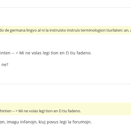
do de germana lingvo al ni la instruisto instruis terminologion tiurilaten: an,
inten -- > Mi ne volas legi tion en ĉi tiu fadeno.
u ne?
hinten -- > Mi ne volas legi tion en ĉi tiu fadeno.
tion, imagu infanojn, kiuj povus legi la forumojn.