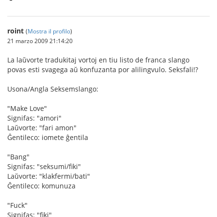
roint
(
Mostra il profilo
)
21 marzo 2009 21:14:20
La laŭvorte tradukitaj vortoj en tiu listo de franca slango
povas esti svagega aŭ konfuzanta por alilingvulo. Seksfali!?
Usona/Angla Seksemslango:
"Make Love"
Signifas: "amori"
Laŭvorte: "fari amon"
Ĝentileco: iomete ĝentila
"Bang"
Signifas: "seksumi/fiki"
Laŭvorte: "klakfermi/bati"
Ĝentileco: komunuza
"Fuck"
Signifas: "fiki"