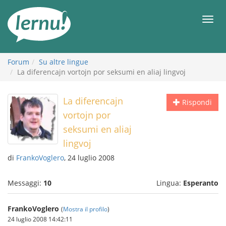
Vai
all’indice
Men
Forum
Su altre lingue
La diferencajn vortojn por seksumi en aliaj lingvoj
La diferencajn
Rispondi
vortojn por
seksumi en aliaj
lingvoj
di
FrankoVoglero
, 24 luglio 2008
Messaggi:
10
Lingua:
Esperanto
FrankoVoglero
(
Mostra il profilo
)
24 luglio 2008 14:42:11