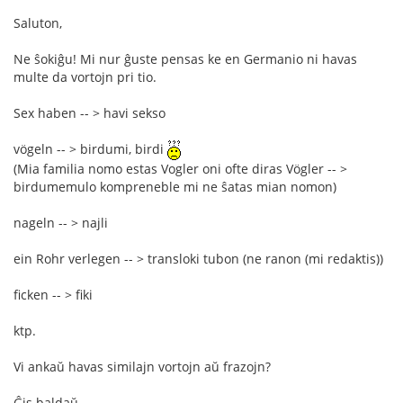
Saluton,
Ne ŝokiĝu! Mi nur ĝuste pensas ke en Germanio ni havas
multe da vortojn pri tio.
Sex haben -- > havi sekso
vögeln -- > birdumi, birdi
(Mia familia nomo estas Vogler oni ofte diras Vögler -- >
birdumemulo kompreneble mi ne ŝatas mian nomon)
nageln -- > najli
ein Rohr verlegen -- > transloki tubon (ne ranon (mi redaktis))
ficken -- > fiki
ktp.
Vi ankaŭ havas similajn vortojn aŭ frazojn?
Ĝis baldaŭ