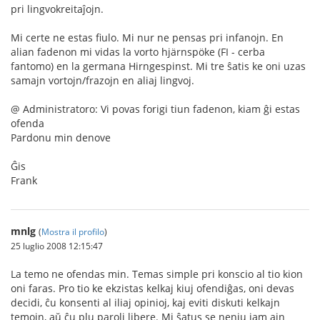
pri lingvokreitaĵojn.
Mi certe ne estas fiulo. Mi nur ne pensas pri infanojn. En
alian fadenon mi vidas la vorto hjärnspöke (FI - cerba
fantomo) en la germana Hirngespinst. Mi tre ŝatis ke oni uzas
samajn vortojn/frazojn en aliaj lingvoj.
@ Administratoro: Vi povas forigi tiun fadenon, kiam ĝi estas
ofenda
Pardonu min denove
Ĝis
Frank
mnlg
(
Mostra il profilo
)
25 luglio 2008 12:15:47
La temo ne ofendas min. Temas simple pri konscio al tio kion
oni faras. Pro tio ke ekzistas kelkaj kiuj ofendiĝas, oni devas
decidi, ĉu konsenti al iliaj opinioj, kaj eviti diskuti kelkajn
temojn, aŭ ĉu plu paroli libere. Mi ŝatus se neniu iam ajn