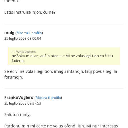
fadeno.
Estis instruist(in)on, ĉu ne?
mnlg
(
Mostra il profilo
)
25 luglio 2008 08:00:04
FrankoVoglero:
ne ŝoku min! an, auf, hinten -- > Mi ne volas legi tion en ĉi tiu
fadeno.
Se eĉ vi ne volas legi tion, imagu infanojn, kiuj povus legi la
forumojn.
FrankoVoglero
(
Mostra il profilo
)
25 luglio 2008 09:37:53
Saluton mnlg,
Pardonu min mi certe ne volus ofendi iun. Mi nur interesas