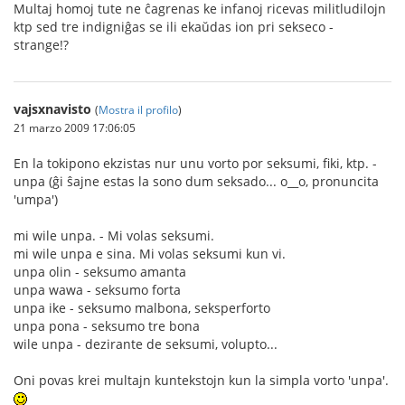
Multaj homoj tute ne ĉagrenas ke infanoj ricevas militludilojn
ktp sed tre indigniĝas se ili ekaŭdas ion pri sekseco -
strange!?
vajsxnavisto
(
Mostra il profilo
)
21 marzo 2009 17:06:05
En la tokipono ekzistas nur unu vorto por seksumi, fiki, ktp. -
unpa (ĝi ŝajne estas la sono dum seksado... o__o, pronuncita
'umpa')
mi wile unpa. - Mi volas seksumi.
mi wile unpa e sina. Mi volas seksumi kun vi.
unpa olin - seksumo amanta
unpa wawa - seksumo forta
unpa ike - seksumo malbona, seksperforto
unpa pona - seksumo tre bona
wile unpa - dezirante de seksumi, volupto...
Oni povas krei multajn kuntekstojn kun la simpla vorto 'unpa'.