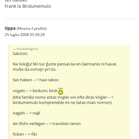
Frank la Birdumemulo
Iippa
(Mostra il profilo)
25 luglio 2008 05:39:28
FrankoVoglero:
Saluton,
Ne ŝokiĝu! Mi nur ĝuste pensas ke en Germanio ni havas
multe da vortojn pri tio.
Sex haben -- > havi sekso
vögeln -- > birdumi, birdi
(Mia familia nomo estas Vogler oni ofte diras Vögler -- >
birdumemulo kompreneble mi ne ŝatas mian nomon)
nageln -- > najli
ein Rohr verlegen -- > transloki ranon
ficken -- > fiki