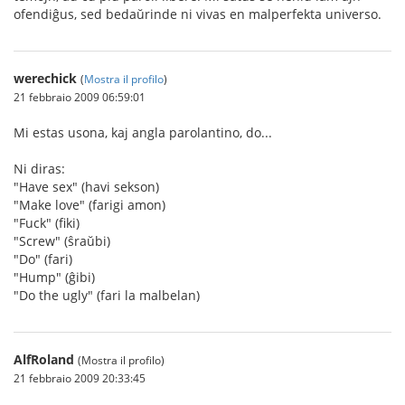
ofendiĝus, sed bedaŭrinde ni vivas en malperfekta universo.
werechick
(
Mostra il profilo
)
21 febbraio 2009 06:59:01
Mi estas usona, kaj angla parolantino, do...
Ni diras:
"Have sex" (havi sekson)
"Make love" (farigi amon)
"Fuck" (fiki)
"Screw" (ŝraŭbi)
"Do" (fari)
"Hump" (ĝibi)
"Do the ugly" (fari la malbelan)
AlfRoland
(Mostra il profilo)
21 febbraio 2009 20:33:45