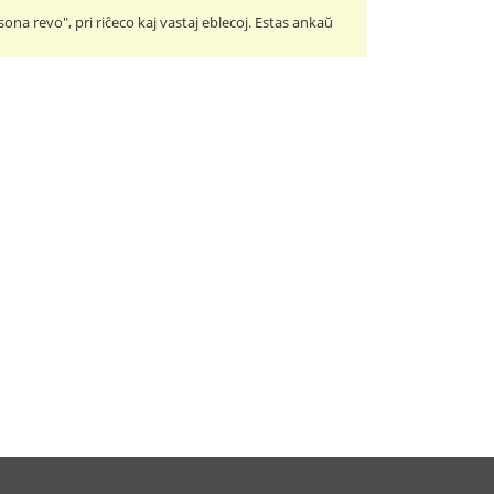
usona revo", pri riĉeco kaj vastaj eblecoj. Estas ankaŭ