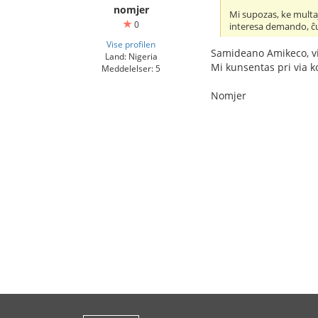
nomjer
Mi supozas, ke multaj 
0
interesa demando, ĉu i
Vise profilen
Samideano Amikeco, vi
Land: Nigeria
Mi kunsentas pri via 
Meddelelser: 5
Nomjer