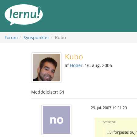
Til
indholdet
Forum
Synspunkter
Kubo
Kubo
af
Hober
, 16. aug. 2006
Meddelelser:
51
29. jul. 2007 19.31.29
Amikeco:
...vi forgesas t