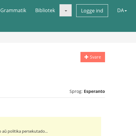
Grammatik
Bibliotek
DA
Logge ind
Svare
Sprog:
Esperanto
o aŭ politika persekutado...