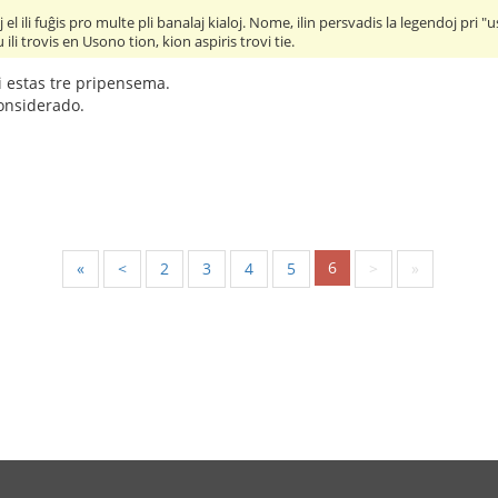
el ili fuĝis pro multe pli banalaj kialoj. Nome, ilin persvadis la legendoj pri "
li trovis en Usono tion, kion aspiris trovi tie.
 estas tre pripensema.
konsiderado.
6
«
<
2
3
4
5
>
»