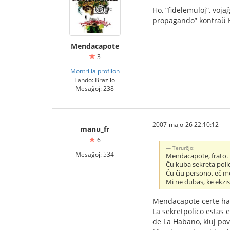
Ho, “fidelemuloj”, voja
propagando” kontraŭ K
Mendacapote
3
Montri la profilon
Lando: Brazilo
Mesaĝoj: 238
2007-majo-26 22:10:12
manu_fr
6
Terurĉjo:
Mesaĝoj: 534
Mendacapote, frato.
Ĉu kuba sekreta poli
Ĉu ĉiu persono, eĉ m
Mi ne dubas, ke ekzis
Mendacapote certe hava
La sekretpolico estas e
de La Habano, kiuj pova