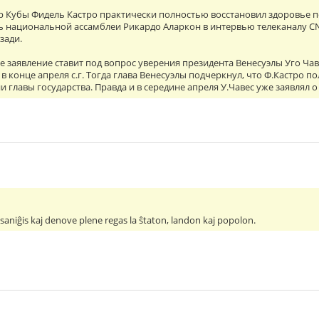
р Кубы Фидель Кастро практически полностью восстановил здоровье 
ь национальной ассамблеи Рикардо Аларкон в интервью телеканалу CN
зади.
е заявление ставит под вопрос уверения президента Венесуэлы Уго Ча
в конце апреля с.г. Тогда глава Венесуэлы подчеркнул, что Ф.Кастро п
и главы государства. Правда и в середине апреля У.Чавес уже заявлял 
saniĝis kaj denove plene regas la ŝtaton, landon kaj popolon.