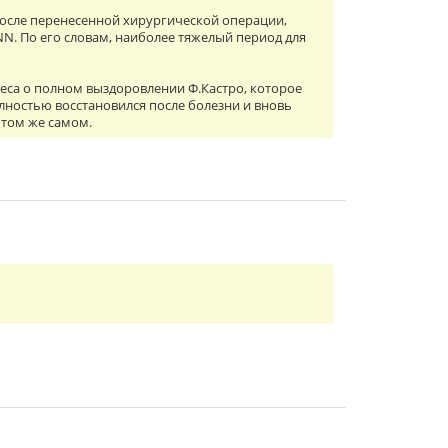
после перенесенной хирургической операции,
N. По его словам, наиболее тяжелый период для
веса о полном выздоровлении Ф.Кастро, которое
олностью восстановился после болезни и вновь
о том же самом.