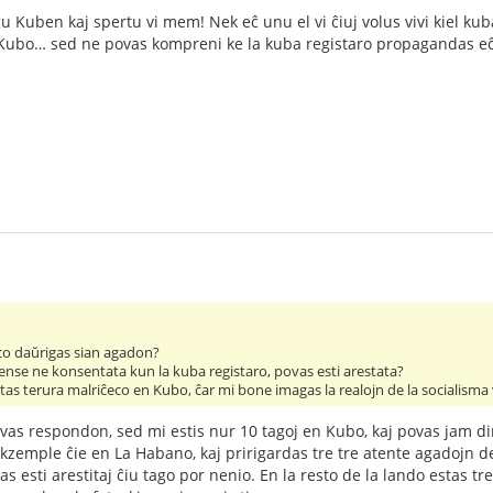
ĝu Kuben kaj spertu vi mem! Nek eĉ unu el vi ĉiuj volus vivi kiel kub
ubo… sed ne povas kompreni ke la kuba registaro propagandas eĉ p
co daŭrigas sian agadon?
ense ne konsentata kun la kuba registaro, povas esti arestata?
tas terura malriĉeco en Kubo, ĉar mi bone imagas la realojn de la socialisma 
s respondon, sed mi estis nur 10 tagoj en Kubo, kaj povas jam dir
kzemple ĉie en La Habano, kaj pririgardas tre tre atente agadojn de 
s esti arestitaj ĉiu tago por nenio. En la resto de la lando estas tr