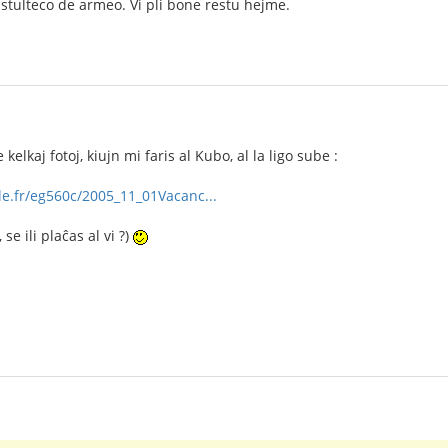
stulteco de armeo. Vi pli bone restu hejme.
elkaj fotoj, kiujn mi faris al Kubo, al la ligo sube :
le.fr/eg560c/2005_11_01Vacanc...
 se ili plaĉas al vi ?)