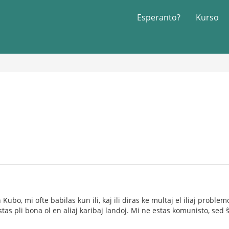
Esperanto?
Kurso
ubo, mi ofte babilas kun ili, kaj ili diras ke multaj el iliaj probl
stas pli bona ol en aliaj karibaj landoj. Mi ne estas komunisto, sed 