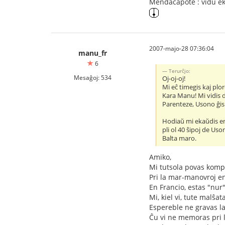
Mendacapote : vidu ekz
2007-majo-28 07:36:04
manu_fr
6
Terurĉjo:
Mesaĝoj: 534
Oj-oj-oj!
Mi eĉ timegis kaj plor
Kara Manu! Mi vidis d
Parenteze, Usono ĝis 
Hodiaŭ mi ekaŭdis e
pli ol 40 ŝipoj de Us
Balta maro.
Amiko,
Mi tutsola povas kompr
Pri la mar-manovroj e
En Francio, estas "nur"
Mi, kiel vi, tute malŝa
Espereble ne gravas la 
Ĉu vi ne memoras pri l