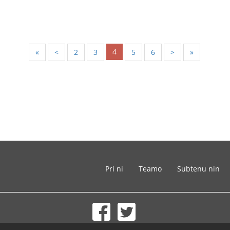
4
«
<
2
3
5
6
>
»
Pri ni
Teamo
Subtenu nin