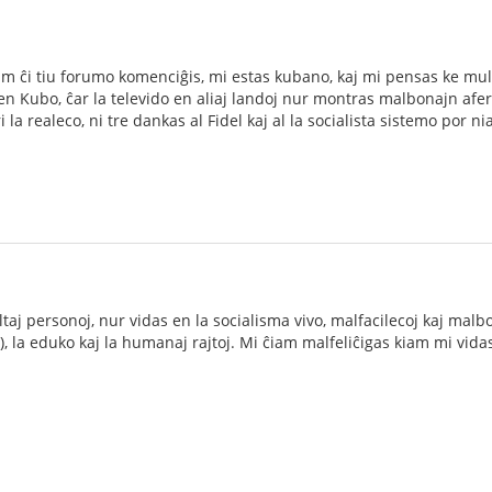
am ĉi tiu forumo komenciĝis, mi estas kubano, kaj mi pensas ke mul
 Kubo, ĉar la televido en aliaj landoj nur montras malbonajn afero
la realeco, ni tre dankas al Fidel kaj al la socialista sistemo por ni
taj personoj, nur vidas en la socialisma vivo, malfacilecoj kaj malbona
, la eduko kaj la humanaj rajtoj. Mi ĉiam malfeliĉigas kiam mi vida