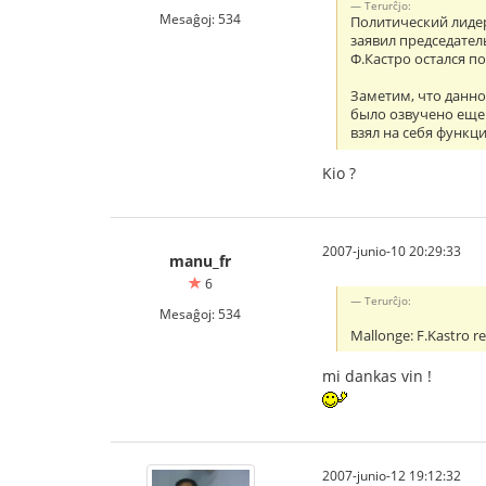
Terurĉjo:
Mesaĝoj: 534
Политический лиде
заявил председател
Ф.Кастро остался по
Заметим, что данно
было озвучено еще 
взял на себя функци
Kio ?
2007-junio-10 20:29:33
manu_fr
6
Terurĉjo:
Mesaĝoj: 534
Mallonge: F.Kastro re
mi dankas vin !
2007-junio-12 19:12:32