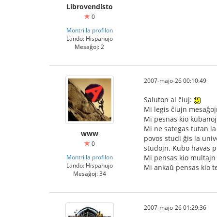
Librovendisto
0
Montri la profilon
Lando: Hispanujo
Mesaĝoj: 2
2007-majo-26 00:10:49
Saluton al ĉiuj:
Mi legis ĉiujn mesaĝoj
Mi pesnas kio kubanojn
Mi ne sategas tutan la 
www
povos studi ĝis la uni
0
studojn. Kubo havas pl
Montri la profilon
Mi pensas kio multajn 
Lando: Hispanujo
Mi ankaŭ pensas kio te
Mesaĝoj: 34
2007-majo-26 01:29:36