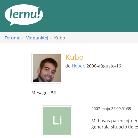
Al
la
enhavo
Forumo
Vidpunktoj
Kubo
Kubo
de
Hober
, 2006-aŭgusto-16
Mesaĝoj:
51
2007-majo-25 09:51:39
Mi havas parencojn en K
ĝenerala situacio tie e