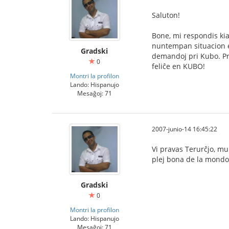
Saluton!
Bone, mi respondis ki
nuntempan situacion en
Gradski
demandoj pri Kubo. Pri 
0
feliĉe en KUBO!
Montri la profilon
Lando: Hispanujo
Mesaĝoj: 71
2007-junio-14 16:45:22
Vi pravas Terurĉjo, mul
plej bona de la mondo)
Gradski
0
Montri la profilon
Lando: Hispanujo
Mesaĝoj: 71