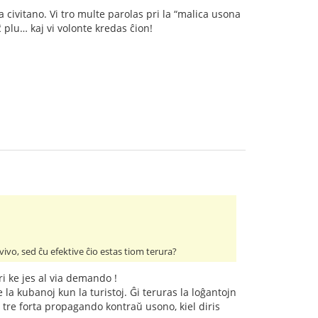
a civitano. Vi tro multe parolas pri la “malica usona
lu… kaj vi volonte kredas ĉion!
vivo, sed ĉu efektive ĉio estas tiom terura?
i ke jes al via demando !
la kubanoj kun la turistoj. Ĝi teruras la loĝantojn
e tre forta propagando kontraŭ usono, kiel diris