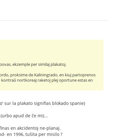
povas, ekzemple per similaj plakatoj.
rdo, proksime de Kaliningrado, en kiuj partoprenos
ti kontraŭ nortkoreaj raketoj plej oportune estas en
 sur la plakato signifias blokado spanie)
 (urbo apud de ĉe mi)...
 finas en akcidentoj ne-planaj.
d- en 1996, tuŝita per misilo ?