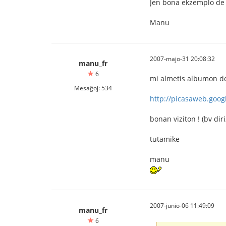
Jen bona ekzemplo de 
Manu
2007-majo-31 20:08:32
manu_fr
6
mi almetis albumon de k
Mesaĝoj: 534
http://picasaweb.goog
bonan viziton ! (bv diri,
tutamike
manu
2007-junio-06 11:49:09
manu_fr
6