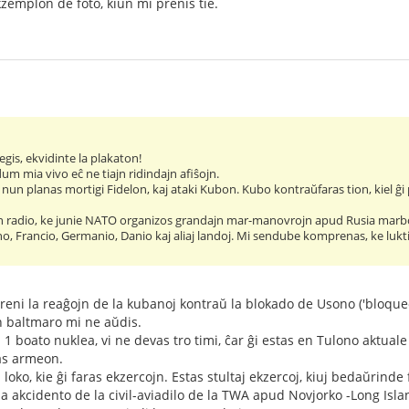
emplon de foto, kiun mi prenis tie.
egis, ekvidinte la plakaton!
um mia vivo eĉ ne tiajn ridindajn afiŝojn.
nun planas mortigi Fidelon, kaj ataki Kubon. Kubo kontraŭfaras tion, kiel ĝi 
n radio, ke junie NATO organizos grandajn mar-manovrojn apud Rusia marbo
ono, Francio, Germanio, Danio kaj aliaj landoj. Mi sendube komprenas, ke luk
eni la reaĝojn de la kubanoj kontraŭ la blokado de Usono ('bloqueo'
n baltmaro mi ne aŭdis.
 1 boato nuklea, vi ne devas tro timi, ĉar ĝi estas en Tulono aktuale
tas armeon.
loko, kie ĝi faras ekzercojn. Estas stultaj ekzercoj, kiuj bedaŭrinde
a akcidento de la civil-aviadilo de la TWA apud Novjorko -Long Islan