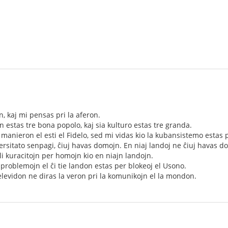
n, kaj mi pensas pri la aferon.
 estas tre bona popolo, kaj sia kulturo estas tre granda.
manieron el esti el Fidelo, sed mi vidas kio la kubansistemo estas p
versitato senpagi, ĉiuj havas domojn. En niaj landoj ne ĉiuj havas do
i kuracitojn per homojn kio en niajn landojn.
problemojn el ĉi tie landon estas per blokeoj el Usono.
levidon ne diras la veron pri la komunikojn el la mondon.