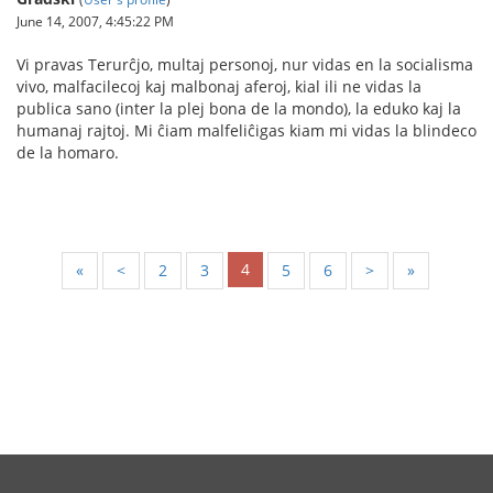
June 14, 2007, 4:45:22 PM
Vi pravas Terurĉjo, multaj personoj, nur vidas en la socialisma
vivo, malfacilecoj kaj malbonaj aferoj, kial ili ne vidas la
publica sano (inter la plej bona de la mondo), la eduko kaj la
humanaj rajtoj. Mi ĉiam malfeliĉigas kiam mi vidas la blindeco
de la homaro.
4
«
<
2
3
5
6
>
»