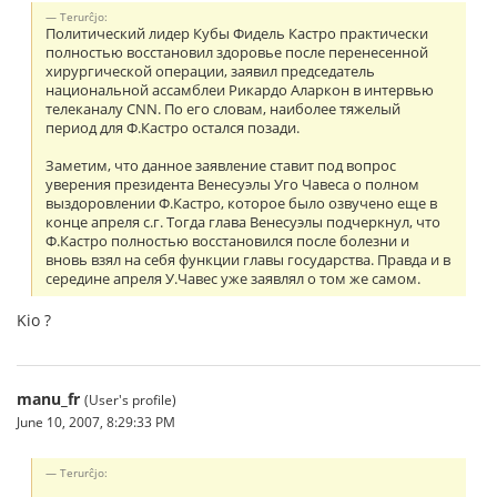
Terurĉjo:
Политический лидер Кубы Фидель Кастро практически
полностью восстановил здоровье после перенесенной
хирургической операции, заявил председатель
национальной ассамблеи Рикардо Аларкон в интервью
телеканалу CNN. По его словам, наиболее тяжелый
период для Ф.Кастро остался позади.
Заметим, что данное заявление ставит под вопрос
уверения президента Венесуэлы Уго Чавеса о полном
выздоровлении Ф.Кастро, которое было озвучено еще в
конце апреля с.г. Тогда глава Венесуэлы подчеркнул, что
Ф.Кастро полностью восстановился после болезни и
вновь взял на себя функции главы государства. Правда и в
середине апреля У.Чавес уже заявлял о том же самом.
Kio ?
manu_fr
(User's profile)
June 10, 2007, 8:29:33 PM
Terurĉjo: