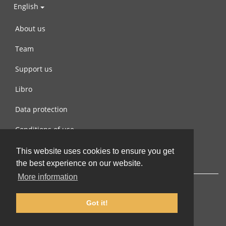
English
About us
Team
Support us
Libro
Data protection
Conditions of use
Contact us
This website uses cookies to ensure you get
the best experience on our website.
More information
Got it!
© 2002-2026 lernu.net |
Impressum