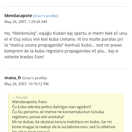
Mendacapote
(
User's profile
)
May 26, 2007, 1:29:36 AM
Ho, “fidelemuloj”, vojaĝu Kuben kaj spertu vi mem! Nek eĉ unu
el vi ĉiuj volus vivi kiel kuba civitano. Vi tro multe parolas pri
la “malica usona propagando” kontraŭ Kubo… sed ne povas
kompreni ke la kuba registaro propagandas eĉ plu… kaj vi
volonte kredas ĉion!
manu_fr
(User's profile)
May 26, 2007, 10:10:12 PM
Terurĉjo:
Mendacapote, frato.
Ĉu kuba sekreta polico daŭrigas sian agadon?
Ĉu ĉiu persono, eĉ mense ne konsentata kun la kuba
registaro, povas esti arestata?
Mi ne dubas, ke ekzistas terura malriĉeco en Kubo, ĉar mi
bone imagas la realojn de la socialisma vivo, sed ĉu efektive
ĉio estas tiom terura?