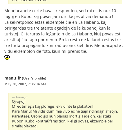
Mendacapote certe havas respondon, sed mi estis nur 10
tagoj en Kubo, kaj povas jam diri ke jes al via demando !
La sekretpolico estas ekzemple ĉie en La Habano, kaj
pririgardas tre tre atente agadojn de la kubanoj kun la
turistoj. Ĝi teruras la loĝantojn de La Habano, kiuj povas esti
arestitaj ĉiu tago por nenio. En la resto de la lando estas tre
tre forta propagando kontraŭ usono, kiel diris Mendacapote :
vidu ekzemplon de foto, kiun mi prenis tie.
manu_fr
(User's profile)
May 28, 2007, 7:36:04 AM
Terurĉjo:
Oj-oj-oj!
Mi eĉ timegis kaj ploregis, ekvidinte la plakaton!
Kara Manu! Mi vidis dum mia vivo eĉ ne tiajn ridindajn afiŝojn.
Parenteze, Usono ĝis nun planas mortigi Fidelon, kaj ataki
Kubon. Kubo kontraŭfaras tion, kiel ĝi povas, ekzemple per
similaj plakatoj.