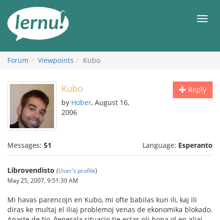
Skip
to
Men
the
content
Forum
Viewpoints
Kubo
Kubo
Reply
by
Hober
, August 16,
2006
Messages:
51
Language:
Esperanto
Librovendisto
(
User's profile
)
May 25, 2007, 9:51:39 AM
Mi havas parencojn en Kubo, mi ofte babilas kun ili, kaj ili
diras ke multaj el iliaj problemoj venas de ekonomika blokado.
Aparte de tio, ĝenerala situacio tie estas pli bona ol en aliaj