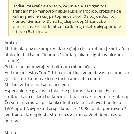
Hodiaŭ mi ekaŭdis en radio, ke junie NATO organizos
grandajn mar-manovrojn apud Rusia marbordo, proksime de
Kaliningrado, en kiuj partoprenos pli ol 40 ŝipoj de Usono,
Francio, Germanio, Danio kaj aliaj landoj. Mi sendube
komprenas, ke lukti kontraŭ nortkoreaj raketoj plej oportune
estas en Balta maro.
Amiko,
Mi tutsola povas kompreni la reaĝojn de la kubanoj kontraŭ la
blokado de Usono ('bloqueo' sur la plakato signifias blokado
spanie)
Pri la mar-manovroj en baltmaro mi ne aŭdis.
En Francio, estas "nur" 1 boato nuklea, vi ne devas tro timi, ĉar
ĝi estas en Tulono aktuale (urbo apud de ĉe mi)...
Mi, kiel vi, tute malŝatas armeon.
Espereble ne gravas la loko, kie ĝi faras ekzercojn. Estas
stultaj ekzercoj, kiuj bedaŭrinde finas en akcidentoj ne-planaj.
Ĉu vi ne memoras pri la akcidento de la civil-aviadilo de la
TWA apud Novjorko -Long Island- en 1996, tuŝita per misilo ?
Jen bona ekzemplo de stulteco de armeo. Vi pli bone restu
hejme.
Manu