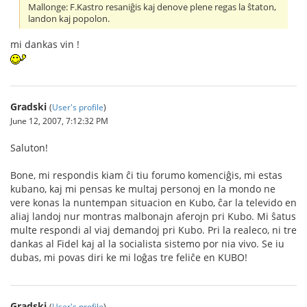
Mallonge: F.Kastro resaniĝis kaj denove plene regas la ŝtaton,
landon kaj popolon.
mi dankas vin !
Gradski
(
User's profile
)
June 12, 2007, 7:12:32 PM
Saluton!
Bone, mi respondis kiam ĉi tiu forumo komenciĝis, mi estas
kubano, kaj mi pensas ke multaj personoj en la mondo ne
vere konas la nuntempan situacion en Kubo, ĉar la televido en
aliaj landoj nur montras malbonajn aferojn pri Kubo. Mi ŝatus
multe respondi al viaj demandoj pri Kubo. Pri la realeco, ni tre
dankas al Fidel kaj al la socialista sistemo por nia vivo. Se iu
dubas, mi povas diri ke mi loĝas tre feliĉe en KUBO!
Gradski
(
User's profile
)