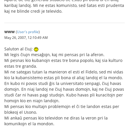
karibaj landoj. Mi ne estas komunisto, sed ŝatas esti prudenta
kaj ne blinde credi je televido.
www
(
User's profile
)
May 26, 2007, 12:10:49 AM
Saluton al ĉiuj:
Mi legis ĉiujn mesaĝojn, kaj mi pensas pri la aferon.
Mi pesnas kio kubanojn estas tre bona popolo, kaj sia kulturo
estas tre granda.
Mi ne sategas tutan la manieron el esti el Fidelo, sed mi vidas
kio la kubansistemo estas pli bona ol aliaj landoj el la mondo.
En kubo ni povos studi ĝis la universitato senpagi, ĉiuj havas
domojn. En niaj landoj ne ĉiuj havas domojn, kaj ne ĉiuj povas
studi ĉar ni havas pagi studojn. Kubo havas pli kuracitojn per
homojn kio en niajn landojn.
Mi pensas kio multajn problemojn el ĉi tie landon estas per
blokeoj el Usono.
Mi ankaŭ pensas kio televidon ne diras la veron pri la
komunikojn el la mondon.