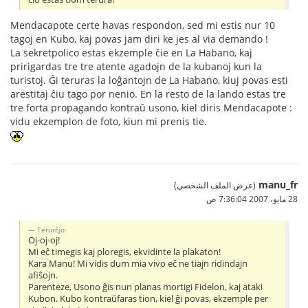
Mendacapote certe havas respondon, sed mi estis nur 10
tagoj en Kubo, kaj povas jam diri ke jes al via demando !
La sekretpolico estas ekzemple ĉie en La Habano, kaj
pririgardas tre tre atente agadojn de la kubanoj kun la
turistoj. Ĝi teruras la loĝantojn de La Habano, kiuj povas esti
arestitaj ĉiu tago por nenio. En la resto de la lando estas tre
tre forta propagando kontraŭ usono, kiel diris Mendacapote :
vidu ekzemplon de foto, kiun mi prenis tie.
manu_fr
(عرض الملف الشخصي)
28 مايو، 2007 7:36:04 ص
Terurĉjo:
Oj-oj-oj!
Mi eĉ timegis kaj ploregis, ekvidinte la plakaton!
Kara Manu! Mi vidis dum mia vivo eĉ ne tiajn ridindajn
afiŝojn.
Parenteze, Usono ĝis nun planas mortigi Fidelon, kaj ataki
Kubon. Kubo kontraŭfaras tion, kiel ĝi povas, ekzemple per