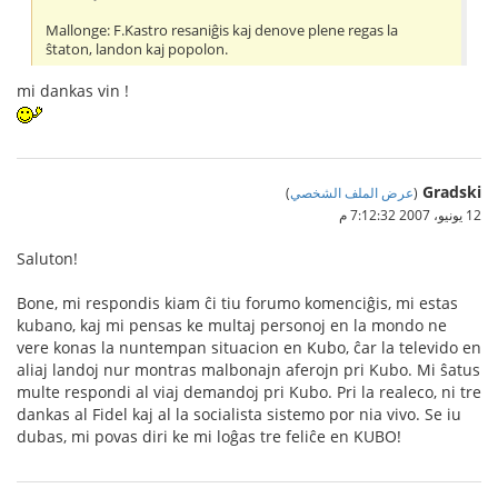
Mallonge: F.Kastro resaniĝis kaj denove plene regas la
ŝtaton, landon kaj popolon.
mi dankas vin !
Gradski
(
عرض الملف الشخصي
)
12 يونيو، 2007 7:12:32 م
Saluton!
Bone, mi respondis kiam ĉi tiu forumo komenciĝis, mi estas
kubano, kaj mi pensas ke multaj personoj en la mondo ne
vere konas la nuntempan situacion en Kubo, ĉar la televido en
aliaj landoj nur montras malbonajn aferojn pri Kubo. Mi ŝatus
multe respondi al viaj demandoj pri Kubo. Pri la realeco, ni tre
dankas al Fidel kaj al la socialista sistemo por nia vivo. Se iu
dubas, mi povas diri ke mi loĝas tre feliĉe en KUBO!