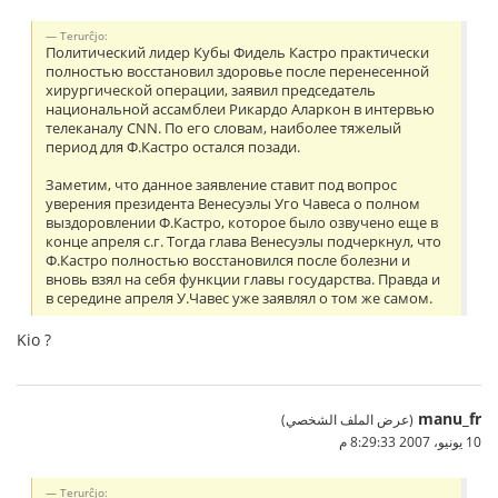
Terurĉjo:
Политический лидер Кубы Фидель Кастро практически
полностью восстановил здоровье после перенесенной
хирургической операции, заявил председатель
национальной ассамблеи Рикардо Аларкон в интервью
телеканалу CNN. По его словам, наиболее тяжелый
период для Ф.Кастро остался позади.
Заметим, что данное заявление ставит под вопрос
уверения президента Венесуэлы Уго Чавеса о полном
выздоровлении Ф.Кастро, которое было озвучено еще в
конце апреля с.г. Тогда глава Венесуэлы подчеркнул, что
Ф.Кастро полностью восстановился после болезни и
вновь взял на себя функции главы государства. Правда и
в середине апреля У.Чавес уже заявлял о том же самом.
Kio ?
manu_fr
(عرض الملف الشخصي)
10 يونيو، 2007 8:29:33 م
Terurĉjo: