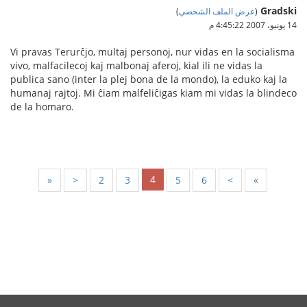
Gradski
(
عرض الملف الشخصي
)
14 يونيو، 2007 4:45:22 م
Vi pravas Terurĉjo, multaj personoj, nur vidas en la socialisma
vivo, malfacilecoj kaj malbonaj aferoj, kial ili ne vidas la
publica sano (inter la plej bona de la mondo), la eduko kaj la
humanaj rajtoj. Mi ĉiam malfeliĉigas kiam mi vidas la blindeco
de la homaro.
4
«
<
2
3
5
6
>
»