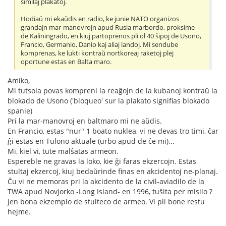
similaj plakatoj.
Hodiaŭ mi ekaŭdis en radio, ke junie NATO organizos
grandajn mar-manovrojn apud Rusia marbordo, proksime
de Kaliningrado, en kiuj partoprenos pli ol 40 ŝipoj de Usono,
Francio, Germanio, Danio kaj aliaj landoj. Mi sendube
komprenas, ke lukti kontraŭ nortkoreaj raketoj plej
oportune estas en Balta maro.
Amiko,
Mi tutsola povas kompreni la reaĝojn de la kubanoj kontraŭ la
blokado de Usono ('bloqueo' sur la plakato signifias blokado
spanie)
Pri la mar-manovroj en baltmaro mi ne aŭdis.
En Francio, estas "nur" 1 boato nuklea, vi ne devas tro timi, ĉar
ĝi estas en Tulono aktuale (urbo apud de ĉe mi)...
Mi, kiel vi, tute malŝatas armeon.
Espereble ne gravas la loko, kie ĝi faras ekzercojn. Estas
stultaj ekzercoj, kiuj bedaŭrinde finas en akcidentoj ne-planaj.
Ĉu vi ne memoras pri la akcidento de la civil-aviadilo de la
TWA apud Novjorko -Long Island- en 1996, tuŝita per misilo ?
Jen bona ekzemplo de stulteco de armeo. Vi pli bone restu
hejme.