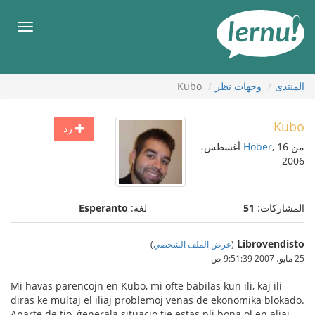
لى
لمحتويات
قائمة
طعام
المنتدى
وجهات نظر
Kubo
Kubo
رد
من
Hober
, 16 أغسطس،
2006
المشاركات:
51
لغة:
Esperanto
Librovendisto
(
عرض الملف الشخصي
)
25 مايو، 2007 9:51:39 ص
Mi havas parencojn en Kubo, mi ofte babilas kun ili, kaj ili
diras ke multaj el iliaj problemoj venas de ekonomika blokado.
Aparte de tio, ĝenerala situacio tie estas pli bona ol en aliaj