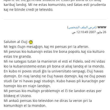
karibaj landoj. Mi ne estas komunisto, sed ŝatas esti prudenta
kaj ne blinde credi je televido.
www
(
عرض الملف الشخصي
)
26 مايو، 2007 12:10:49 ص
Saluton al ĉiuj:
Mi legis ĉiujn mesaĝojn, kaj mi pensas pri la aferon.
Mi pesnas kio kubanojn estas tre bona popolo, kaj sia kulturo
estas tre granda.
Mi ne sategas tutan la manieron el esti el Fidelo, sed mi vidas
kio la kubansistemo estas pli bona ol aliaj landoj el la mondo.
En kubo ni povos studi ĝis la universitato senpagi, ĉiuj havas
domojn. En niaj landoj ne ĉiuj havas domojn, kaj ne ĉiuj povas
studi ĉar ni havas pagi studojn. Kubo havas pli kuracitojn per
homojn kio en niajn landojn.
Mi pensas kio multajn problemojn el ĉi tie landon estas per
blokeoj el Usono.
Mi ankaŭ pensas kio televidon ne diras la veron pri la
komunikojn el la mondon.