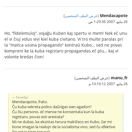
Mendacapote
(
عرض الملف الشخصي
)
26 مايو، 2007 1:29:36 ص
Ho, “fidelemuloj”, vojaĝu Kuben kaj spertu vi mem! Nek eĉ unu
el vi ĉiuj volus vivi kiel kuba civitano. Vi tro multe parolas pri
la “malica usona propagando” kontraŭ Kubo… sed ne povas
kompreni ke la kuba registaro propagandas eĉ plu… kaj vi
volonte kredas ĉion!
manu_fr
(عرض الملف الشخصي)
26 مايو، 2007 10:10:12 م
Terurĉjo:
Mendacapote, frato.
Ĉu kuba sekreta polico daŭrigas sian agadon?
Ĉu ĉiu persono, eĉ mense ne konsentata kun la kuba
registaro, povas esti arestata?
Mi ne dubas, ke ekzistas terura malriĉeco en Kubo, ĉar mi
bone imagas la realojn de la socialisma vivo, sed ĉu efektive
ĉio estas tiom terura?